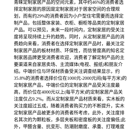
青睐定制家居产品的空间元素，其中约46%的消费者选
择定制家居的原因是定制家居对于居家空间的合理规
划，而有约29%的消费者因为小户型住宅需要而选择定
制产品，包括整体家装、衣柜、橱柜等品类的定制家居
产品。可以预见，未来一段时间内，定制家居的受关注
度将呈现持续上升的趋势。同时，从定制家居产品的消
费趋向来看，消费者在选择定制家居产品时，最关注定
制家居产品的板材材质、环保性，而信誉度高的知名定
制家居品牌更受消费者欢迎，消费者了解定制产品的主
要渠道来自家居卖场、主流媒体(电视、报纸)和朋友介
绍。中端价位与环保材质备受关注调查结果显示，约
35.8%的消费者选择价位在1000元-2000元间(每平方米)的
定制家居产品，中端价位的定制家居产品受关注度最
高，而价位在4000元以上(每平方米)的定制家居产品关
注度仅占9.2%。而从定制家居产品材质来看，实木板的
关注度超过五成，随着消费者购买力的不断提升，实木
定制家居产品被更多的消费者所考虑，此外，关注度排
名其次的为颗粒板，多层夹板和密度板的关注度偏低;此
外，甲醛含量、抗变形、防潮耐磨度、承重、打理难度