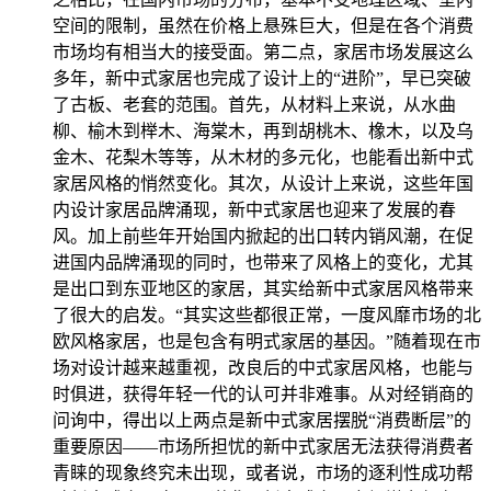
空间的限制，虽然在价格上悬殊巨大，但是在各个消费
市场均有相当大的接受面。第二点，家居市场发展这么
多年，新中式家居也完成了设计上的“进阶”，早已突破
了古板、老套的范围。首先，从材料上来说，从水曲
柳、榆木到榉木、海棠木，再到胡桃木、橡木，以及乌
金木、花梨木等等，从木材的多元化，也能看出新中式
家居风格的悄然变化。其次，从设计上来说，这些年国
内设计家居品牌涌现，新中式家居也迎来了发展的春
风。加上前些年开始国内掀起的出口转内销风潮，在促
进国内品牌涌现的同时，也带来了风格上的变化，尤其
是出口到东亚地区的家居，其实给新中式家居风格带来
了很大的启发。“其实这些都很正常，一度风靡市场的北
欧风格家居，也是包含有明式家居的基因。”随着现在市
场对设计越来越重视，改良后的中式家居风格，也能与
时俱进，获得年轻一代的认可并非难事。从对经销商的
问询中，得出以上两点是新中式家居摆脱“消费断层”的
重要原因——市场所担忧的新中式家居无法获得消费者
青睐的现象终究未出现，或者说，市场的逐利性成功帮