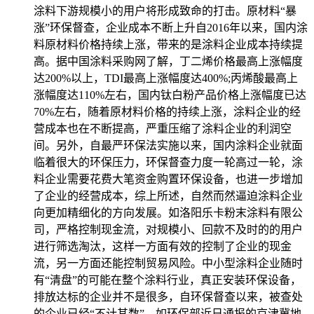
涂料下游规模小的用户将形成致命的打击。原材料“暴
涨”环保督查，企业成本不断上升自2016年以来，国内涂
料原材料价格持续上涨，带来的是涂料企业成本持续提
高。据中国涂料采购网了解，丁二烯价格最高上涨幅度
达200%以上，TDI最高上涨幅度达400%;丙烯酸最高上
涨幅度达110%左右，国内钛白粉产品价格上涨幅度已达
70%左右，随着原材料价格的持续上涨，涂料企业的经
营成本也在不断提高，严重压缩了涂料企业的利润空
间。另外，自最严环保法实施以来，国内涂料企业就面
临着很大的环保压力，环保督查力度一轮高过一轮，涂
料企业需要花费大笔资金购置环保设备，也进一步增加
了企业的经营成本，综上所述，自然而然逼迫涂料企业
向更加精细化的方向发展。如洛阳乐卡粉末涂料有限公
司，严格控制现金流，对规模小、回款不及时的的用户
进行筛选淘汰，这样一方面有效的控制了企业的现金
流，另一方面还能控制贸易风险。中小型涂料企业随时
有“清盘”的可能在整个涂料行业，真正安装环保设备，
排放达标的企业并不是很多，自环保督查以来，被查处
的企业已经“不计其数”。如环保部近日通报的京津冀地