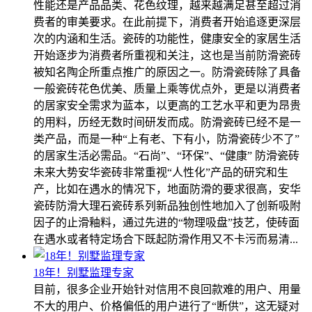
性能还是产品品类、花色纹理，越来越满足甚至超过消
费者的审美要求。在此前提下，消费者开始追逐更深层
次的内涵和生活。瓷砖的功能性，健康安全的家居生活
开始逐步为消费者所重视和关注，这也是当前防滑瓷砖
被知名陶企所重点推广的原因之一。防滑瓷砖除了具备
一般瓷砖花色优美、质量上乘等优点外，更是以消费者
的居家安全需求为蓝本，以更高的工艺水平和更为昂贵
的用料，历经无数时间研发而成。防滑瓷砖已经不是一
类产品，而是一种“上有老、下有小，防滑瓷砖少不了”
的居家生活必需品。“石尚”、“环保”、“健康” 防滑瓷砖
未来大势安华瓷砖非常重视“人性化”产品的研究和生
产，比如在遇水的情况下，地面防滑的要求很高，安华
瓷砖防滑大理石瓷砖系列新品独创性地加入了创新吸附
因子的止滑釉料，通过先进的“物理吸盘”技艺，使砖面
在遇水或者特定场合下既起防滑作用又不卡污而易清...
18年！别墅监理专家
目前，很多企业开始针对信用不良回款难的用户、用量
不大的用户、价格偏低的用户进行了“断供”，这无疑对