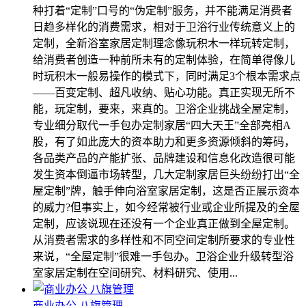
种打着“定制”口号的“伪定制”服务，并不能满足消费者
日趋多样化的消费需求，相对于卫浴行业传统意义上的
定制，全新浴室家居定制理念像玩积木一样玩转定制，
给消费者创造一种前所未有的定制体验，在简单得像儿
时玩积木一般易操作的模式下，同时满足3个根本需求点
――百变定制、超凡收纳、贴心功能。真正实现无所不
能，玩定制，要来，来真的。卫浴企业挑战全屋定制，
专业细分取代一手包办定制家居“四大天王”全部亮相A
股，有了如此庞大的资本助力和更多资源倾斜的筹码，
各品类产品的产能扩张、品牌建设和信息化改造很可能
发生资本倒逼市场转型，几大定制家居巨头纷纷打出“全
屋定制”牌，触手伸向浴室家居定制，这是否正展示资本
的威力?但事实上，如今经常被行业或企业所提及的全屋
定制，应该说现在还没有一个企业真正做到全屋定制。
从消费者需求的多样性和不同空间定制所要求的专业性
来说，“全屋定制”很难一手包办。卫浴企业升级转型浴
室家居定制在空间研究、材料研究、使用...
商业办公 八旗管理