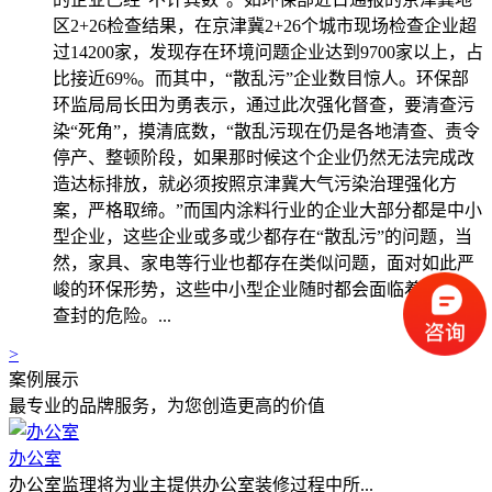
区2+26检查结果，在京津冀2+26个城市现场检查企业超
过14200家，发现存在环境问题企业达到9700家以上，占
比接近69%。而其中，“散乱污”企业数目惊人。环保部
环监局局长田为勇表示，通过此次强化督查，要清查污
染“死角”，摸清底数，“散乱污现在仍是各地清查、责令
停产、整顿阶段，如果那时候这个企业仍然无法完成改
造达标排放，就必须按照京津冀大气污染治理强化方
案，严格取缔。”而国内涂料行业的企业大部分都是中小
型企业，这些企业或多或少都存在“散乱污”的问题，当
然，家具、家电等行业也都存在类似问题，面对如此严
峻的环保形势，这些中小型企业随时都会面临着关停、
查封的危险。...
>
案例展示
最专业的品牌服务，为您创造更高的价值
办公室
办公室监理将为业主提供办公室装修过程中所...