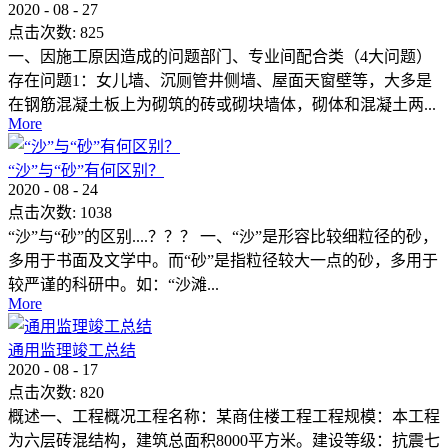
2020
-
08
-
27
点击次数:
825
一、因施工原因造成的问题部门、专业间配合类（4大问题）
存在问题1：女儿墙、沉厕管井侧墙、屋面天窗壁等，大多是
在钢筋混凝土板上为砌筑的砖或砌块墙体，砌体和混凝土两...
More
“沙”与“砂”有何区别？
2020
-
08
-
24
点击次数:
1038
“沙”与“砂”的区别....？？？ 一、“沙”是形容比较细粒径的砂，
多用于书面及文学中。而“砂”是指粒径较大一点的砂，多用于
较严谨的科研中。如：“沙滩...
More
通用监理竣工总结
2020
-
08
-
17
点击次数:
820
概述一、工程概况工程名称：某商住楼工程工程规模：本工程
为六层砖混结构，建筑总面积8000平方米。建设等级：抗震七