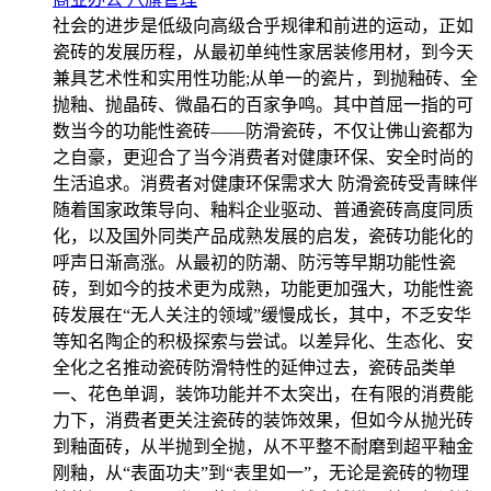
社会的进步是低级向高级合乎规律和前进的运动，正如
瓷砖的发展历程，从最初单纯性家居装修用材，到今天
兼具艺术性和实用性功能;从单一的瓷片，到抛釉砖、全
抛釉、抛晶砖、微晶石的百家争鸣。其中首屈一指的可
数当今的功能性瓷砖——防滑瓷砖，不仅让佛山瓷都为
之自豪，更迎合了当今消费者对健康环保、安全时尚的
生活追求。消费者对健康环保需求大 防滑瓷砖受青睐伴
随着国家政策导向、釉料企业驱动、普通瓷砖高度同质
化，以及国外同类产品成熟发展的启发，瓷砖功能化的
呼声日渐高涨。从最初的防潮、防污等早期功能性瓷
砖，到如今的技术更为成熟，功能更加强大，功能性瓷
砖发展在“无人关注的领域”缓慢成长，其中，不乏安华
等知名陶企的积极探索与尝试。以差异化、生态化、安
全化之名推动瓷砖防滑特性的延伸过去，瓷砖品类单
一、花色单调，装饰功能并不太突出，在有限的消费能
力下，消费者更关注瓷砖的装饰效果，但如今从抛光砖
到釉面砖，从半抛到全抛，从不平整不耐磨到超平釉金
刚釉，从“表面功夫”到“表里如一”，无论是瓷砖的物理