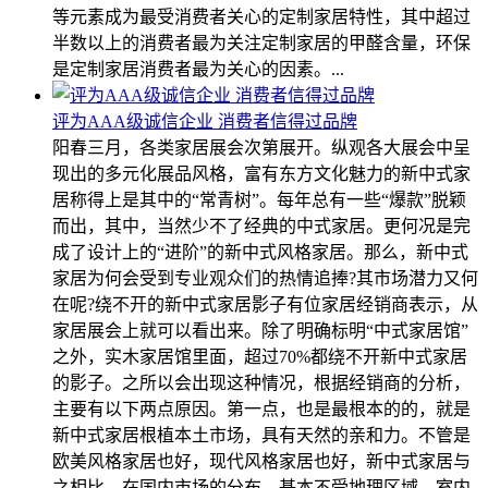
等元素成为最受消费者关心的定制家居特性，其中超过
半数以上的消费者最为关注定制家居的甲醛含量，环保
是定制家居消费者最为关心的因素。...
评为AAA级诚信企业 消费者信得过品牌
阳春三月，各类家居展会次第展开。纵观各大展会中呈
现出的多元化展品风格，富有东方文化魅力的新中式家
居称得上是其中的“常青树”。每年总有一些“爆款”脱颖
而出，其中，当然少不了经典的中式家居。更何况是完
成了设计上的“进阶”的新中式风格家居。那么，新中式
家居为何会受到专业观众们的热情追捧?其市场潜力又何
在呢?绕不开的新中式家居影子有位家居经销商表示，从
家居展会上就可以看出来。除了明确标明“中式家居馆”
之外，实木家居馆里面，超过70%都绕不开新中式家居
的影子。之所以会出现这种情况，根据经销商的分析，
主要有以下两点原因。第一点，也是最根本的的，就是
新中式家居根植本土市场，具有天然的亲和力。不管是
欧美风格家居也好，现代风格家居也好，新中式家居与
之相比，在国内市场的分布，基本不受地理区域、室内