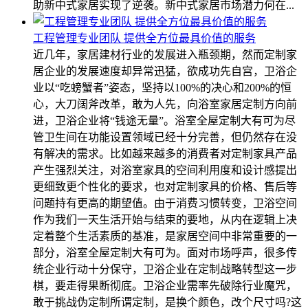
助新中式家居实现了逆袭。新中式家居市场潜力何在...
工程管理专业团队 提供全方位最具价值的服务
近几年，家居建材行业的发展进入瓶颈期，然而定制家
居企业的发展速度却异常迅猛，欲成功先自宫，卫浴企
业以“吃螃蟹者”姿态，坚持以100%的决心和200%的恒
心，大刀阔斧改革，敢为人先，向浴室家居定制方向前
进，卫浴企业将“钱途无量”。浴室全屋定制大有可为尽
管卫生间在功能设置领域已经十分完善，但仍然存在没
有解决的需求。比如越来越多的消费者对定制家具产品
产生强烈关注，对浴室家具的空间利用度和设计感提出
更细致更个性化的要求，也对定制家具的价格、售后等
问题持有更高的期望值。由于消费习惯转变，卫浴空间
作为我们一天生活开始与结束的要地，从内在逻辑上决
定着整个生活素质的基准，是家居空间中非常重要的一
部分，浴室全屋定制大有可为。面对市场呼声，很多传
统企业行动十分保守，卫浴企业在定制战略转型这一步
棋，要走得果断彻底。卫浴企业需率先破除行业魔咒，
敢于挑战伪定制所谓定制，是换个颜色，改个尺寸吗?这