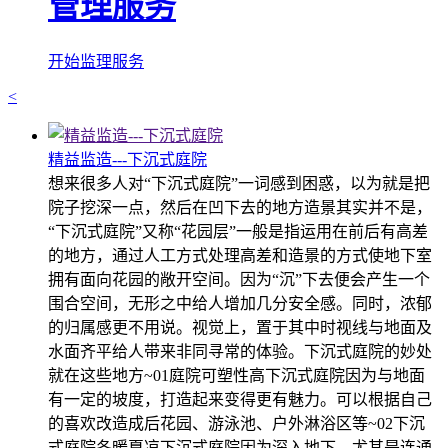
管理服务
开始监理服务
<
精益监造---下沉式庭院
想来很多人对“下沉式庭院”一词感到困惑，以为就是把
院子挖深一点，然后在凹下去的地方造景其实并不是，
“下沉式庭院”又称“花园层”一般是指运用在前后有高差
的地方，通过人工方式处理高差和造景的方式使地下室
拥有面向花园的敞开空间。因为“沉”下去便会产生一个
围合空间，无形之中给人增加几分安全感。同时，浓郁
的归属感更不用说。视觉上，置于其中时视线与地面及
水面齐平给人带来非同寻常的体验。下沉式庭院的妙处
就在这些地方~01庭院可塑性高下沉式庭院因为与地面
有一定的坡度，打造起来变得更有魅力。可以根据自己
的喜欢改造成后花园、游泳池、户外淋浴区等~02下沉
式庭院冬暖夏凉下沉式庭院因为深入地下，尤其是连通