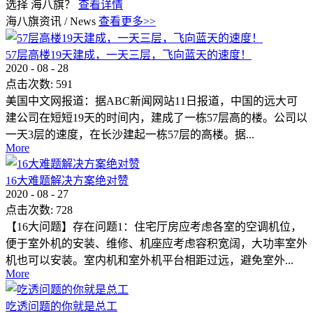
选择 海八旗？
查看详情
海八旗资讯
/
News
查看更多>>
57层高楼19天建成，一天三层，飞向蓝天的速度！
2020
-
08
-
28
点击次数:
591
美国中文网报道：据ABC新闻网站11日报道，中国的远大可
建公司在短短19天的时间内，建成了一栋57层高的楼。公司以
一天3层的速度，在长沙建起一栋57层的高楼。据...
More
16大难题解决方案绝对赞
2020
-
08
-
27
点击次数:
728
【16大问题】存在问题1：住宅厅房应考虑各室的空调机位，
便于室外机的安装、维修、机座应考虑容积宽阔，大功率室外
机也可以安装。室内机和室外机平台相距过远，避免室外...
More
吃透问题的你就是总工