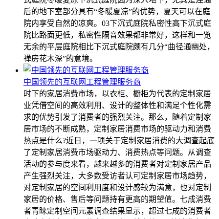
后的地下室部分具有“冬暖夏凉”的优势，夏天可以在庭
院内享受自然的凉爽。03下沉式庭院私密性高下沉式庭
院比路面更低，私密性隔音效果都非常好，这样和一览
无余的平层庭院相比下沉式庭院颇有几分“曲径通幽处，
禅房花木深”的意境。
中国领先的互联网工程管理服务商
时下的家居消费市场，以衣柜、橱柜为代表的定制家居
业凭借空间的高效利用、设计的整体性和满足个性化需
求的优势引发了消费者的强烈关注。那么，随着定制家
居市场的不断成熟，定制家居消费市场的驱动力和消费
热点是什么?近日，一项关于定制家居消费的大调查起底
了定制家居消费市场驱动力、消费热点等问题。从调查
活动的参与度来看，越来越多的消费者对定制家居产品
产生强烈关注，大多数受访者认可定制家居市场趋势，
对定制家居的空间利用度和设计感较为满意，也对定制
家居的价格、售后等问题持有更高的期望值。七成消费
者青睐定制空间元素调查结果显示，超过七成的消费者