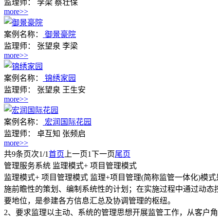
监理师：
李梁 蔡壮保
more>>
案例名称：
御景豪院
监理师：
张望泉 李梁
more>>
案例名称：
锦绣家园
监理师：
张望泉 王生安
more>>
案例名称：
宏润国际花园
监理师：
卓互知 张频启
more>>
共
9
条
页次1/1
首页
上一页
1
下一页
尾页
管理服务系统
监理模式+ 项目管理模式
监理模式+ 项目管理模式
监理+项目管理(简称监管一体化)
施前瞻性的策划、编制系统性的计划；在实施过程中通过动态
要地位，是参建各方信息汇总及协调管理的枢纽。
2、要求监理以主动、系统的管理思想开展监管工作，从客户