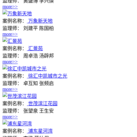
监理师：
黄盛博 李兴焕
more>>
案例名称：
万象新天地
监理师：
刘建平 陈国柏
more>>
案例名称：
汇景苑
监理师：
周卓浩 汤辟邦
more>>
案例名称：
徐汇中凯城市之光
监理师：
卓互知 张频启
more>>
案例名称：
世茂滨江花园
监理师：
张望泉 王生安
more>>
案例名称：
浦东星河湾