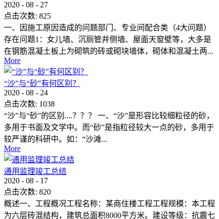
2020
-
08
-
27
点击次数:
825
一、因施工原因造成的问题部门、专业间配合类（4大问题）
存在问题1：女儿墙、沉厕管井侧墙、屋面天窗壁等，大多是
在钢筋混凝土板上为砌筑的砖或砌块墙体，砌体和混凝土两...
More
“沙”与“砂”有何区别？
2020
-
08
-
24
点击次数:
1038
“沙”与“砂”的区别....？？？ 一、“沙”是形容比较细粒径的砂，
多用于书面及文学中。而“砂”是指粒径较大一点的砂，多用于
较严谨的科研中。如：“沙滩...
More
通用监理竣工总结
2020
-
08
-
17
点击次数:
820
概述一、工程概况工程名称：某商住楼工程工程规模：本工程
为六层砖混结构，建筑总面积8000平方米。建设等级：抗震七