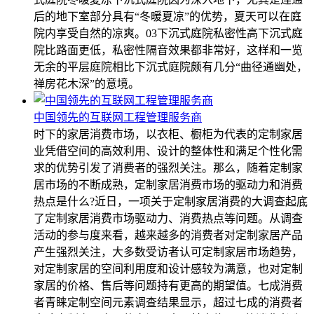
后的地下室部分具有“冬暖夏凉”的优势，夏天可以在庭
院内享受自然的凉爽。03下沉式庭院私密性高下沉式庭
院比路面更低，私密性隔音效果都非常好，这样和一览
无余的平层庭院相比下沉式庭院颇有几分“曲径通幽处，
禅房花木深”的意境。
中国领先的互联网工程管理服务商
时下的家居消费市场，以衣柜、橱柜为代表的定制家居
业凭借空间的高效利用、设计的整体性和满足个性化需
求的优势引发了消费者的强烈关注。那么，随着定制家
居市场的不断成熟，定制家居消费市场的驱动力和消费
热点是什么?近日，一项关于定制家居消费的大调查起底
了定制家居消费市场驱动力、消费热点等问题。从调查
活动的参与度来看，越来越多的消费者对定制家居产品
产生强烈关注，大多数受访者认可定制家居市场趋势，
对定制家居的空间利用度和设计感较为满意，也对定制
家居的价格、售后等问题持有更高的期望值。七成消费
者青睐定制空间元素调查结果显示，超过七成的消费者