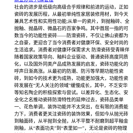
社会的进步是低级向高级合乎规律和前进的运动，正如
瓷砖的发展历程，从最初单纯性家居装修用材，到今天
兼具艺术性和实用性功能;从单一的瓷片，到抛釉砖、全
抛釉、抛晶砖、微晶石的百家争鸣。其中首屈一指的可
数当今的功能性瓷砖——防滑瓷砖，不仅让佛山瓷都为
之自豪，更迎合了当今消费者对健康环保、安全时尚的
生活追求。消费者对健康环保需求大 防滑瓷砖受青睐伴
随着国家政策导向、釉料企业驱动、普通瓷砖高度同质
化，以及国外同类产品成熟发展的启发，瓷砖功能化的
呼声日渐高涨。从最初的防潮、防污等早期功能性瓷
砖，到如今的技术更为成熟，功能更加强大，功能性瓷
砖发展在“无人关注的领域”缓慢成长，其中，不乏安华
等知名陶企的积极探索与尝试。以差异化、生态化、安
全化之名推动瓷砖防滑特性的延伸过去，瓷砖品类单
一、花色单调，装饰功能并不太突出，在有限的消费能
力下，消费者更关注瓷砖的装饰效果，但如今从抛光砖
到釉面砖，从半抛到全抛，从不平整不耐磨到超平釉金
刚釉，从“表面功夫”到“表里如一”，无论是瓷砖的物理