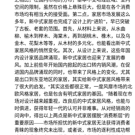
空间的限制，虽然在价格上悬殊巨大，但是在各个消费
市场均有相当大的接受面。第二点，家居市场发展这么
多年，新中式家居也完成了设计上的“进阶”，早已突破
了古板、老套的范围。首先，从材料上来说，从水曲
柳、榆木到榉木、海棠木，再到胡桃木、橡木，以及乌
金木、花梨木等等，从木材的多元化，也能看出新中式
家居风格的悄然变化。其次，从设计上来说，这些年国
内设计家居品牌涌现，新中式家居也迎来了发展的春
风。加上前些年开始国内掀起的出口转内销风潮，在促
进国内品牌涌现的同时，也带来了风格上的变化，尤其
是出口到东亚地区的家居，其实给新中式家居风格带来
了很大的启发。“其实这些都很正常，一度风靡市场的北
欧风格家居，也是包含有明式家居的基因。”随着现在市
场对设计越来越重视，改良后的中式家居风格，也能与
时俱进，获得年轻一代的认可并非难事。从对经销商的
问询中，得出以上两点是新中式家居摆脱“消费断层”的
重要原因——市场所担忧的新中式家居无法获得消费者
青睐的现象终究未出现，或者说，市场的逐利性成功帮