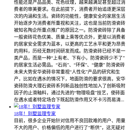
性能还是产品品类、花色纹理，越来越满足甚至超过消
费者的审美要求。在此前提下，消费者开始追逐更深层
次的内涵和生活。瓷砖的功能性，健康安全的家居生活
开始逐步为消费者所重视和关注，这也是当前防滑瓷砖
被知名陶企所重点推广的原因之一。防滑瓷砖除了具备
一般瓷砖花色优美、质量上乘等优点外，更是以消费者
的居家安全需求为蓝本，以更高的工艺水平和更为昂贵
的用料，历经无数时间研发而成。防滑瓷砖已经不是一
类产品，而是一种“上有老、下有小，防滑瓷砖少不了”
的居家生活必需品。“石尚”、“环保”、“健康” 防滑瓷砖
未来大势安华瓷砖非常重视“人性化”产品的研究和生
产，比如在遇水的情况下，地面防滑的要求很高，安华
瓷砖防滑大理石瓷砖系列新品独创性地加入了创新吸附
因子的止滑釉料，通过先进的“物理吸盘”技艺，使砖面
在遇水或者特定场合下既起防滑作用又不卡污而易清...
18年！别墅监理专家
目前，很多企业开始针对信用不良回款难的用户、用量
不大的用户、价格偏低的用户进行了“断供”，这无疑对