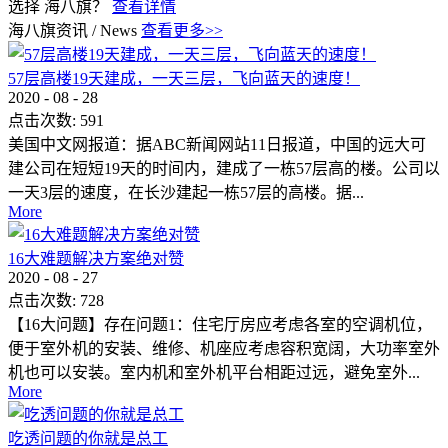
选择 海八旗？
查看详情
海八旗资讯
/
News
查看更多>>
57层高楼19天建成，一天三层，飞向蓝天的速度！
2020
-
08
-
28
点击次数:
591
美国中文网报道：据ABC新闻网站11日报道，中国的远大可
建公司在短短19天的时间内，建成了一栋57层高的楼。公司以
一天3层的速度，在长沙建起一栋57层的高楼。据...
More
16大难题解决方案绝对赞
2020
-
08
-
27
点击次数:
728
【16大问题】存在问题1：住宅厅房应考虑各室的空调机位，
便于室外机的安装、维修、机座应考虑容积宽阔，大功率室外
机也可以安装。室内机和室外机平台相距过远，避免室外...
More
吃透问题的你就是总工