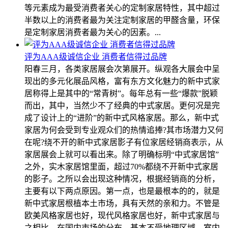
等元素成为最受消费者关心的定制家居特性，其中超过
半数以上的消费者最为关注定制家居的甲醛含量，环保
是定制家居消费者最为关心的因素。...
评为AAA级诚信企业 消费者信得过品牌
阳春三月，各类家居展会次第展开。纵观各大展会中呈
现出的多元化展品风格，富有东方文化魅力的新中式家
居称得上是其中的“常青树”。每年总有一些“爆款”脱颖
而出，其中，当然少不了经典的中式家居。更何况是完
成了设计上的“进阶”的新中式风格家居。那么，新中式
家居为何会受到专业观众们的热情追捧?其市场潜力又何
在呢?绕不开的新中式家居影子有位家居经销商表示，从
家居展会上就可以看出来。除了明确标明“中式家居馆”
之外，实木家居馆里面，超过70%都绕不开新中式家居
的影子。之所以会出现这种情况，根据经销商的分析，
主要有以下两点原因。第一点，也是最根本的的，就是
新中式家居根植本土市场，具有天然的亲和力。不管是
欧美风格家居也好，现代风格家居也好，新中式家居与
之相比，在国内市场的分布，基本不受地理区域、室内