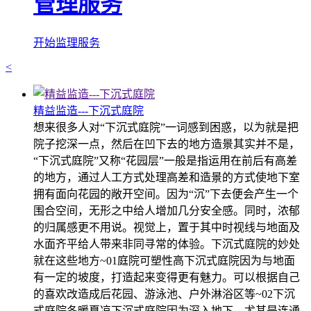
管理服务
开始监理服务
<
精益监造---下沉式庭院
想来很多人对“下沉式庭院”一词感到困惑，以为就是把
院子挖深一点，然后在凹下去的地方造景其实并不是，
“下沉式庭院”又称“花园层”一般是指运用在前后有高差
的地方，通过人工方式处理高差和造景的方式使地下室
拥有面向花园的敞开空间。因为“沉”下去便会产生一个
围合空间，无形之中给人增加几分安全感。同时，浓郁
的归属感更不用说。视觉上，置于其中时视线与地面及
水面齐平给人带来非同寻常的体验。下沉式庭院的妙处
就在这些地方~01庭院可塑性高下沉式庭院因为与地面
有一定的坡度，打造起来变得更有魅力。可以根据自己
的喜欢改造成后花园、游泳池、户外淋浴区等~02下沉
式庭院冬暖夏凉下沉式庭院因为深入地下，尤其是连通