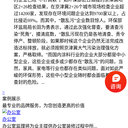
区2+26检查结果，在京津冀2+26个城市现场检查企业超
过14200家，发现存在环境问题企业达到9700家以上，占
比接近69%。而其中，“散乱污”企业数目惊人。环保部
环监局局长田为勇表示，通过此次强化督查，要清查污
染“死角”，摸清底数，“散乱污现在仍是各地清查、责令
停产、整顿阶段，如果那时候这个企业仍然无法完成改
造达标排放，就必须按照京津冀大气污染治理强化方
案，严格取缔。”而国内涂料行业的企业大部分都是中小
型企业，这些企业或多或少都存在“散乱污”的问题，当
然，家具、家电等行业也都存在类似问题，面对如此严
峻的环保形势，这些中小型企业随时都会面临着关停、
查封的危险。...
>
案例展示
最专业的品牌服务，为您创造更高的价值
办公室
办公室监理将为业主提供办公室装修过程中所...