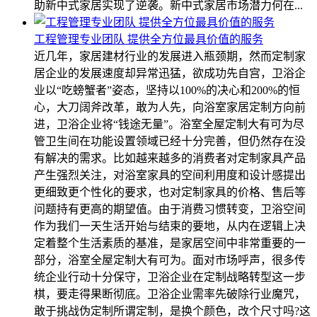
助新中式家居实现了逆袭。新中式家居市场潜力何在...
工程管理专业团队 提供全方位最具价值的服务
近几年，家居建材行业的发展进入瓶颈期，然而定制家
居企业的发展速度却异常迅猛，欲成功先自宫，卫浴企
业以“吃螃蟹者”姿态，坚持以100%的决心和200%的恒
心，大刀阔斧改革，敢为人先，向浴室家居定制方向前
进，卫浴企业将“钱途无量”。浴室全屋定制大有可为尽
管卫生间在功能设置领域已经十分完善，但仍然存在没
有解决的需求。比如越来越多的消费者对定制家具产品
产生强烈关注，对浴室家具的空间利用度和设计感提出
更细致更个性化的要求，也对定制家具的价格、售后等
问题持有更高的期望值。由于消费习惯转变，卫浴空间
作为我们一天生活开始与结束的要地，从内在逻辑上决
定着整个生活素质的基准，是家居空间中非常重要的一
部分，浴室全屋定制大有可为。面对市场呼声，很多传
统企业行动十分保守，卫浴企业在定制战略转型这一步
棋，要走得果断彻底。卫浴企业需率先破除行业魔咒，
敢于挑战伪定制所谓定制，是换个颜色，改个尺寸吗?这