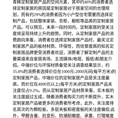
青睐定制家居产品的空间元素，其中约46%的消费者选
择定制家居的原因是定制家居对于居家空间的合理规
划，而有约29%的消费者因为小户型住宅需要而选择定
制产品，包括整体家装、衣柜、橱柜等品类的定制家居
产品。可以预见，未来一段时间内，定制家居的受关注
度将呈现持续上升的趋势。同时，从定制家居产品的消
费趋向来看，消费者在选择定制家居产品时，最关注定
制家居产品的板材材质、环保性，而信誉度高的知名定
制家居品牌更受消费者欢迎，消费者了解定制产品的主
要渠道来自家居卖场、主流媒体(电视、报纸)和朋友介
绍。中端价位与环保材质备受关注调查结果显示，约
35.8%的消费者选择价位在1000元-2000元间(每平方米)的
定制家居产品，中端价位的定制家居产品受关注度最
高，而价位在4000元以上(每平方米)的定制家居产品关
注度仅占9.2%。而从定制家居产品材质来看，实木板的
关注度超过五成，随着消费者购买力的不断提升，实木
定制家居产品被更多的消费者所考虑，此外，关注度排
名其次的为颗粒板，多层夹板和密度板的关注度偏低;此
外，甲醛含量、抗变形、防潮耐磨度、承重、打理难度