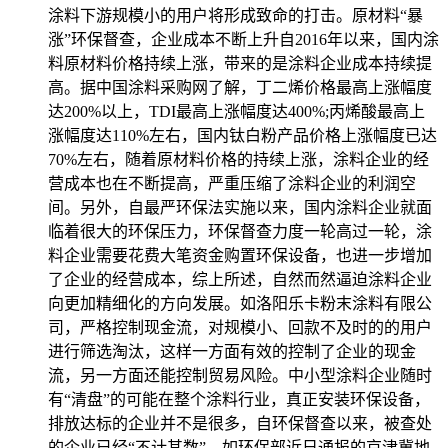
涂料下游规模小的用户将形成致命的打击。原材料“暴
涨”环保督查，企业成本不断上升自2016年以来，国内涂
料原材料价格持续上涨，带来的是涂料企业成本持续提
高。据中国涂料采购网了解，丁二烯价格最高上涨幅度
达200%以上，TDI最高上涨幅度达400%;丙烯酸最高上
涨幅度达110%左右，国内钛白粉产品价格上涨幅度已达
70%左右，随着原材料价格的持续上涨，涂料企业的经
营成本也在不断提高，严重压缩了涂料企业的利润空
间。另外，自最严环保法实施以来，国内涂料企业就面
临着很大的环保压力，环保督查力度一轮高过一轮，涂
料企业需要花费大笔资金购置环保设备，也进一步增加
了企业的经营成本，综上所述，自然而然逼迫涂料企业
向更加精细化的方向发展。如洛阳乐卡粉末涂料有限公
司，严格控制现金流，对规模小、回款不及时的的用户
进行筛选淘汰，这样一方面有效的控制了企业的现金
流，另一方面还能控制贸易风险。中小型涂料企业随时
有“清盘”的可能在整个涂料行业，真正安装环保设备，
排放达标的企业并不是很多，自环保督查以来，被查处
的企业已经“不计其数”。如环保部近日通报的京津冀地