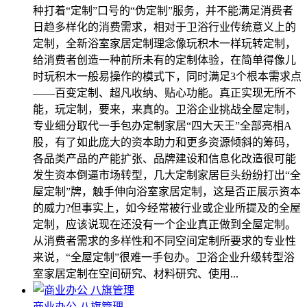
种打着“定制”口号的“伪定制”服务，并不能满足消费者
日趋多样化的消费需求，相对于卫浴行业传统意义上的
定制，全新浴室家居定制理念像玩积木一样玩转定制，
给消费者创造一种前所未有的定制体验，在简单得像儿
时玩积木一般易操作的模式下，同时满足3个根本需求点
――百变定制、超凡收纳、贴心功能。真正实现无所不
能，玩定制，要来，来真的。卫浴企业挑战全屋定制，
专业细分取代一手包办定制家居“四大天王”全部亮相A
股，有了如此庞大的资本助力和更多资源倾斜的筹码，
各品类产品的产能扩张、品牌建设和信息化改造很可能
发生资本倒逼市场转型，几大定制家居巨头纷纷打出“全
屋定制”牌，触手伸向浴室家居定制，这是否正展示资本
的威力?但事实上，如今经常被行业或企业所提及的全屋
定制，应该说现在还没有一个企业真正做到全屋定制。
从消费者需求的多样性和不同空间定制所要求的专业性
来说，“全屋定制”很难一手包办。卫浴企业升级转型浴
室家居定制在空间研究、材料研究、使用...
商业办公 八旗管理