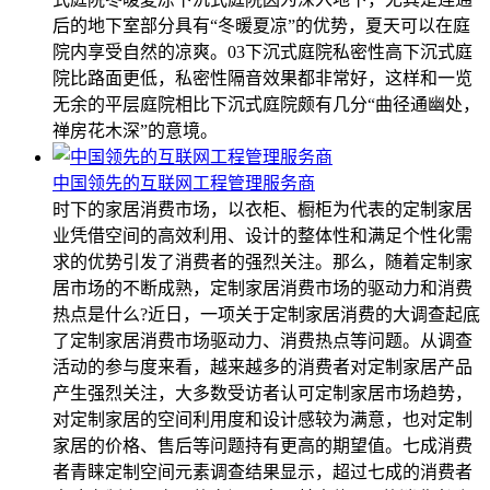
后的地下室部分具有“冬暖夏凉”的优势，夏天可以在庭
院内享受自然的凉爽。03下沉式庭院私密性高下沉式庭
院比路面更低，私密性隔音效果都非常好，这样和一览
无余的平层庭院相比下沉式庭院颇有几分“曲径通幽处，
禅房花木深”的意境。
中国领先的互联网工程管理服务商
时下的家居消费市场，以衣柜、橱柜为代表的定制家居
业凭借空间的高效利用、设计的整体性和满足个性化需
求的优势引发了消费者的强烈关注。那么，随着定制家
居市场的不断成熟，定制家居消费市场的驱动力和消费
热点是什么?近日，一项关于定制家居消费的大调查起底
了定制家居消费市场驱动力、消费热点等问题。从调查
活动的参与度来看，越来越多的消费者对定制家居产品
产生强烈关注，大多数受访者认可定制家居市场趋势，
对定制家居的空间利用度和设计感较为满意，也对定制
家居的价格、售后等问题持有更高的期望值。七成消费
者青睐定制空间元素调查结果显示，超过七成的消费者