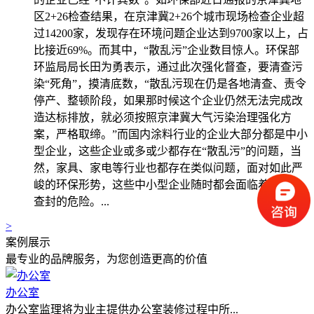
区2+26检查结果，在京津冀2+26个城市现场检查企业超
过14200家，发现存在环境问题企业达到9700家以上，占
比接近69%。而其中，“散乱污”企业数目惊人。环保部
环监局局长田为勇表示，通过此次强化督查，要清查污
染“死角”，摸清底数，“散乱污现在仍是各地清查、责令
停产、整顿阶段，如果那时候这个企业仍然无法完成改
造达标排放，就必须按照京津冀大气污染治理强化方
案，严格取缔。”而国内涂料行业的企业大部分都是中小
型企业，这些企业或多或少都存在“散乱污”的问题，当
然，家具、家电等行业也都存在类似问题，面对如此严
峻的环保形势，这些中小型企业随时都会面临着关停、
查封的危险。...
>
案例展示
最专业的品牌服务，为您创造更高的价值
办公室
办公室监理将为业主提供办公室装修过程中所...