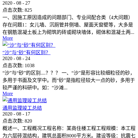
2020
-
08
-
27
点击次数:
825
一、因施工原因造成的问题部门、专业间配合类（4大问题）
存在问题1：女儿墙、沉厕管井侧墙、屋面天窗壁等，大多是
在钢筋混凝土板上为砌筑的砖或砌块墙体，砌体和混凝土两...
More
“沙”与“砂”有何区别？
2020
-
08
-
24
点击次数:
1038
“沙”与“砂”的区别....？？？ 一、“沙”是形容比较细粒径的砂，
多用于书面及文学中。而“砂”是指粒径较大一点的砂，多用于
较严谨的科研中。如：“沙滩...
More
通用监理竣工总结
2020
-
08
-
17
点击次数:
820
概述一、工程概况工程名称：某商住楼工程工程规模：本工程
为六层砖混结构，建筑总面积8000平方米。建设等级：抗震七