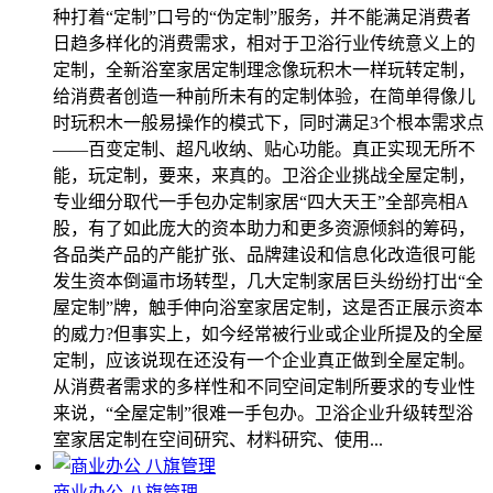
种打着“定制”口号的“伪定制”服务，并不能满足消费者
日趋多样化的消费需求，相对于卫浴行业传统意义上的
定制，全新浴室家居定制理念像玩积木一样玩转定制，
给消费者创造一种前所未有的定制体验，在简单得像儿
时玩积木一般易操作的模式下，同时满足3个根本需求点
――百变定制、超凡收纳、贴心功能。真正实现无所不
能，玩定制，要来，来真的。卫浴企业挑战全屋定制，
专业细分取代一手包办定制家居“四大天王”全部亮相A
股，有了如此庞大的资本助力和更多资源倾斜的筹码，
各品类产品的产能扩张、品牌建设和信息化改造很可能
发生资本倒逼市场转型，几大定制家居巨头纷纷打出“全
屋定制”牌，触手伸向浴室家居定制，这是否正展示资本
的威力?但事实上，如今经常被行业或企业所提及的全屋
定制，应该说现在还没有一个企业真正做到全屋定制。
从消费者需求的多样性和不同空间定制所要求的专业性
来说，“全屋定制”很难一手包办。卫浴企业升级转型浴
室家居定制在空间研究、材料研究、使用...
商业办公 八旗管理