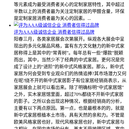
等元素成为最受消费者关心的定制家居特性，其中超过
半数以上的消费者最为关注定制家居的甲醛含量，环保
是定制家居消费者最为关心的因素。...
评为AAA级诚信企业 消费者信得过品牌
阳春三月，各类家居展会次第展开。纵观各大展会中呈
现出的多元化展品风格，富有东方文化魅力的新中式家
居称得上是其中的“常青树”。每年总有一些“爆款”脱颖
而出，其中，当然少不了经典的中式家居。更何况是完
成了设计上的“进阶”的新中式风格家居。那么，新中式
家居为何会受到专业观众们的热情追捧?其市场潜力又何
在呢?绕不开的新中式家居影子有位家居经销商表示，从
家居展会上就可以看出来。除了明确标明“中式家居馆”
之外，实木家居馆里面，超过70%都绕不开新中式家居
的影子。之所以会出现这种情况，根据经销商的分析，
主要有以下两点原因。第一点，也是最根本的的，就是
新中式家居根植本土市场，具有天然的亲和力。不管是
欧美风格家居也好，现代风格家居也好，新中式家居与
之相比，在国内市场的分布，基本不受地理区域、室内