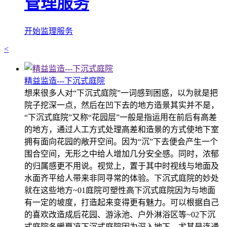
管理服务
开始监理服务
<
精益监造---下沉式庭院
想来很多人对“下沉式庭院”一词感到困惑，以为就是把
院子挖深一点，然后在凹下去的地方造景其实并不是，
“下沉式庭院”又称“花园层”一般是指运用在前后有高差
的地方，通过人工方式处理高差和造景的方式使地下室
拥有面向花园的敞开空间。因为“沉”下去便会产生一个
围合空间，无形之中给人增加几分安全感。同时，浓郁
的归属感更不用说。视觉上，置于其中时视线与地面及
水面齐平给人带来非同寻常的体验。下沉式庭院的妙处
就在这些地方~01庭院可塑性高下沉式庭院因为与地面
有一定的坡度，打造起来变得更有魅力。可以根据自己
的喜欢改造成后花园、游泳池、户外淋浴区等~02下沉
式庭院冬暖夏凉下沉式庭院因为深入地下，尤其是连通