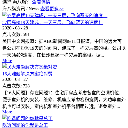
选择 海八旗？
查看详情
海八旗资讯
/
News
查看更多>>
57层高楼19天建成，一天三层，飞向蓝天的速度！
2020
-
08
-
28
点击次数:
591
美国中文网报道：据ABC新闻网站11日报道，中国的远大可
建公司在短短19天的时间内，建成了一栋57层高的楼。公司以
一天3层的速度，在长沙建起一栋57层的高楼。据...
More
16大难题解决方案绝对赞
2020
-
08
-
27
点击次数:
728
【16大问题】存在问题1：住宅厅房应考虑各室的空调机位，
便于室外机的安装、维修、机座应考虑容积宽阔，大功率室外
机也可以安装。室内机和室外机平台相距过远，避免室外...
More
吃透问题的你就是总工