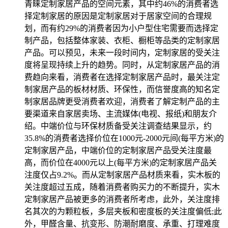
青睐定制家居产品的空间元素，其中约46%的消费者选
择定制家居的原因是定制家居对于居家空间的合理规
划，而有约29%的消费者因为小户型住宅需要而选择定
制产品，包括整体家装、衣柜、橱柜等品类的定制家居
产品。可以预见，未来一段时间内，定制家居的受关注
度将呈现持续上升的趋势。同时，从定制家居产品的消
费趋向来看，消费者在选择定制家居产品时，最关注定
制家居产品的板材材质、环保性，而信誉度高的知名定
制家居品牌更受消费者欢迎，消费者了解定制产品的主
要渠道来自家居卖场、主流媒体(电视、报纸)和朋友介
绍。中端价位与环保材质备受关注调查结果显示，约
35.8%的消费者选择价位在1000元-2000元间(每平方米)的
定制家居产品，中端价位的定制家居产品受关注度最
高，而价位在4000元以上(每平方米)的定制家居产品关
注度仅占9.2%。而从定制家居产品材质来看，实木板的
关注度超过五成，随着消费者购买力的不断提升，实木
定制家居产品被更多的消费者所考虑，此外，关注度排
名其次的为颗粒板，多层夹板和密度板的关注度偏低;此
外，甲醛含量、抗变形、防潮耐磨度、承重、打理难度