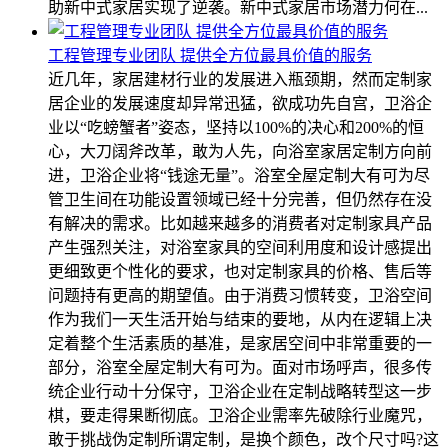
助新中式家居实现了逆袭。新中式家居市场潜力何在...
工程管理专业团队 提供全方位最具价值的服务
近几年，家居建材行业的发展进入瓶颈期，然而定制家
居企业的发展速度却异常迅猛，欲成功先自宫，卫浴企
业以“吃螃蟹者”姿态，坚持以100%的决心和200%的恒
心，大刀阔斧改革，敢为人先，向浴室家居定制方向前
进，卫浴企业将“钱途无量”。浴室全屋定制大有可为尽
管卫生间在功能设置领域已经十分完善，但仍然存在没
有解决的需求。比如越来越多的消费者对定制家具产品
产生强烈关注，对浴室家具的空间利用度和设计感提出
更细致更个性化的要求，也对定制家具的价格、售后等
问题持有更高的期望值。由于消费习惯转变，卫浴空间
作为我们一天生活开始与结束的要地，从内在逻辑上决
定着整个生活素质的基准，是家居空间中非常重要的一
部分，浴室全屋定制大有可为。面对市场呼声，很多传
统企业行动十分保守，卫浴企业在定制战略转型这一步
棋，要走得果断彻底。卫浴企业需率先破除行业魔咒，
敢于挑战伪定制所谓定制，是换个颜色，改个尺寸吗?这