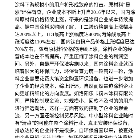
涂料下游规模小的用户将形成致命的打击。原材料“暴
涨”环保督查，企业成本不断上升自2016年以来，国内涂
料原材料价格持续上涨，带来的是涂料企业成本持续提
高。据中国涂料采购网了解，丁二烯价格最高上涨幅度
达200%以上，TDI最高上涨幅度达400%;丙烯酸最高上
涨幅度达110%左右，国内钛白粉产品价格上涨幅度已达
70%左右，随着原材料价格的持续上涨，涂料企业的经
营成本也在不断提高，严重压缩了涂料企业的利润空
间。另外，自最严环保法实施以来，国内涂料企业就面
临着很大的环保压力，环保督查力度一轮高过一轮，涂
料企业需要花费大笔资金购置环保设备，也进一步增加
了企业的经营成本，综上所述，自然而然逼迫涂料企业
向更加精细化的方向发展。如洛阳乐卡粉末涂料有限公
司，严格控制现金流，对规模小、回款不及时的的用户
进行筛选淘汰，这样一方面有效的控制了企业的现金
流，另一方面还能控制贸易风险。中小型涂料企业随时
有“清盘”的可能在整个涂料行业，真正安装环保设备，
排放达标的企业并不是很多，自环保督查以来，被查处
的企业已经“不计其数”。如环保部近日通报的京津冀地