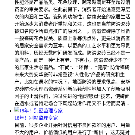
性能还是产品品类、花色纹理，越来越满足甚至超过消
费者的审美要求。在此前提下，消费者开始追逐更深层
次的内涵和生活。瓷砖的功能性，健康安全的家居生活
开始逐步为消费者所重视和关注，这也是当前防滑瓷砖
被知名陶企所重点推广的原因之一。防滑瓷砖除了具备
一般瓷砖花色优美、质量上乘等优点外，更是以消费者
的居家安全需求为蓝本，以更高的工艺水平和更为昂贵
的用料，历经无数时间研发而成。防滑瓷砖已经不是一
类产品，而是一种“上有老、下有小，防滑瓷砖少不了”
的居家生活必需品。“石尚”、“环保”、“健康” 防滑瓷砖
未来大势安华瓷砖非常重视“人性化”产品的研究和生
产，比如在遇水的情况下，地面防滑的要求很高，安华
瓷砖防滑大理石瓷砖系列新品独创性地加入了创新吸附
因子的止滑釉料，通过先进的“物理吸盘”技艺，使砖面
在遇水或者特定场合下既起防滑作用又不卡污而易清...
18年！别墅监理专家
目前，很多企业开始针对信用不良回款难的用户、用量
不大的用户、价格偏低的用户进行了“断供”，这无疑对