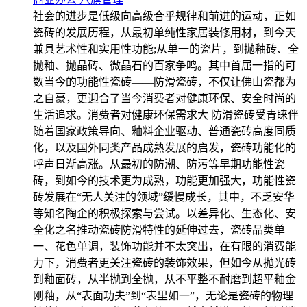
社会的进步是低级向高级合乎规律和前进的运动，正如
瓷砖的发展历程，从最初单纯性家居装修用材，到今天
兼具艺术性和实用性功能;从单一的瓷片，到抛釉砖、全
抛釉、抛晶砖、微晶石的百家争鸣。其中首屈一指的可
数当今的功能性瓷砖——防滑瓷砖，不仅让佛山瓷都为
之自豪，更迎合了当今消费者对健康环保、安全时尚的
生活追求。消费者对健康环保需求大 防滑瓷砖受青睐伴
随着国家政策导向、釉料企业驱动、普通瓷砖高度同质
化，以及国外同类产品成熟发展的启发，瓷砖功能化的
呼声日渐高涨。从最初的防潮、防污等早期功能性瓷
砖，到如今的技术更为成熟，功能更加强大，功能性瓷
砖发展在“无人关注的领域”缓慢成长，其中，不乏安华
等知名陶企的积极探索与尝试。以差异化、生态化、安
全化之名推动瓷砖防滑特性的延伸过去，瓷砖品类单
一、花色单调，装饰功能并不太突出，在有限的消费能
力下，消费者更关注瓷砖的装饰效果，但如今从抛光砖
到釉面砖，从半抛到全抛，从不平整不耐磨到超平釉金
刚釉，从“表面功夫”到“表里如一”，无论是瓷砖的物理