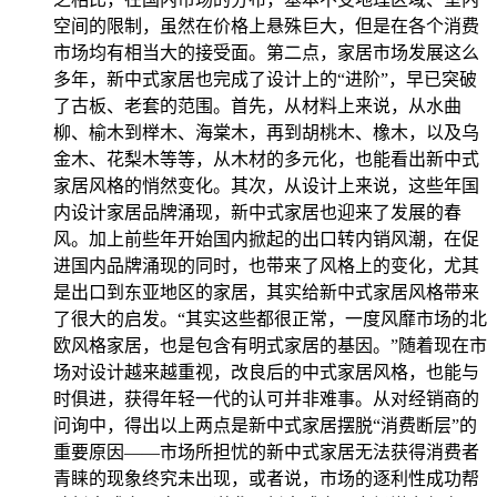
空间的限制，虽然在价格上悬殊巨大，但是在各个消费
市场均有相当大的接受面。第二点，家居市场发展这么
多年，新中式家居也完成了设计上的“进阶”，早已突破
了古板、老套的范围。首先，从材料上来说，从水曲
柳、榆木到榉木、海棠木，再到胡桃木、橡木，以及乌
金木、花梨木等等，从木材的多元化，也能看出新中式
家居风格的悄然变化。其次，从设计上来说，这些年国
内设计家居品牌涌现，新中式家居也迎来了发展的春
风。加上前些年开始国内掀起的出口转内销风潮，在促
进国内品牌涌现的同时，也带来了风格上的变化，尤其
是出口到东亚地区的家居，其实给新中式家居风格带来
了很大的启发。“其实这些都很正常，一度风靡市场的北
欧风格家居，也是包含有明式家居的基因。”随着现在市
场对设计越来越重视，改良后的中式家居风格，也能与
时俱进，获得年轻一代的认可并非难事。从对经销商的
问询中，得出以上两点是新中式家居摆脱“消费断层”的
重要原因——市场所担忧的新中式家居无法获得消费者
青睐的现象终究未出现，或者说，市场的逐利性成功帮