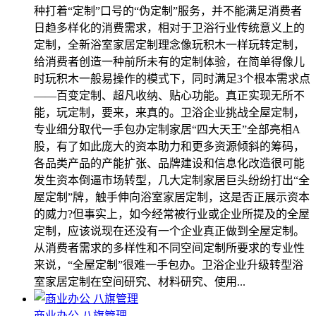
种打着“定制”口号的“伪定制”服务，并不能满足消费者
日趋多样化的消费需求，相对于卫浴行业传统意义上的
定制，全新浴室家居定制理念像玩积木一样玩转定制，
给消费者创造一种前所未有的定制体验，在简单得像儿
时玩积木一般易操作的模式下，同时满足3个根本需求点
――百变定制、超凡收纳、贴心功能。真正实现无所不
能，玩定制，要来，来真的。卫浴企业挑战全屋定制，
专业细分取代一手包办定制家居“四大天王”全部亮相A
股，有了如此庞大的资本助力和更多资源倾斜的筹码，
各品类产品的产能扩张、品牌建设和信息化改造很可能
发生资本倒逼市场转型，几大定制家居巨头纷纷打出“全
屋定制”牌，触手伸向浴室家居定制，这是否正展示资本
的威力?但事实上，如今经常被行业或企业所提及的全屋
定制，应该说现在还没有一个企业真正做到全屋定制。
从消费者需求的多样性和不同空间定制所要求的专业性
来说，“全屋定制”很难一手包办。卫浴企业升级转型浴
室家居定制在空间研究、材料研究、使用...
商业办公 八旗管理