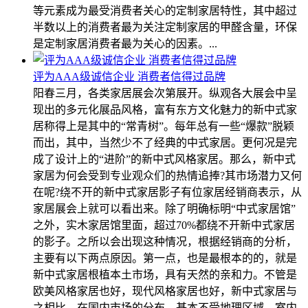
等元素成为最受消费者关心的定制家居特性，其中超过
半数以上的消费者最为关注定制家居的甲醛含量，环保
是定制家居消费者最为关心的因素。...
评为AAA级诚信企业 消费者信得过品牌
阳春三月，各类家居展会次第展开。纵观各大展会中呈
现出的多元化展品风格，富有东方文化魅力的新中式家
居称得上是其中的“常青树”。每年总有一些“爆款”脱颖
而出，其中，当然少不了经典的中式家居。更何况是完
成了设计上的“进阶”的新中式风格家居。那么，新中式
家居为何会受到专业观众们的热情追捧?其市场潜力又何
在呢?绕不开的新中式家居影子有位家居经销商表示，从
家居展会上就可以看出来。除了明确标明“中式家居馆”
之外，实木家居馆里面，超过70%都绕不开新中式家居
的影子。之所以会出现这种情况，根据经销商的分析，
主要有以下两点原因。第一点，也是最根本的的，就是
新中式家居根植本土市场，具有天然的亲和力。不管是
欧美风格家居也好，现代风格家居也好，新中式家居与
之相比，在国内市场的分布，基本不受地理区域、室内