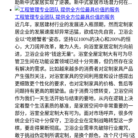
助新中式家居实现了逆袭。新中式家居市场潜力何在...
工程管理专业团队 提供全方位最具价值的服务
近几年，家居建材行业的发展进入瓶颈期，然而定制家
居企业的发展速度却异常迅猛，欲成功先自宫，卫浴企
业以“吃螃蟹者”姿态，坚持以100%的决心和200%的恒
心，大刀阔斧改革，敢为人先，向浴室家居定制方向前
进，卫浴企业将“钱途无量”。浴室全屋定制大有可为尽
管卫生间在功能设置领域已经十分完善，但仍然存在没
有解决的需求。比如越来越多的消费者对定制家具产品
产生强烈关注，对浴室家具的空间利用度和设计感提出
更细致更个性化的要求，也对定制家具的价格、售后等
问题持有更高的期望值。由于消费习惯转变，卫浴空间
作为我们一天生活开始与结束的要地，从内在逻辑上决
定着整个生活素质的基准，是家居空间中非常重要的一
部分，浴室全屋定制大有可为。面对市场呼声，很多传
统企业行动十分保守，卫浴企业在定制战略转型这一步
棋，要走得果断彻底。卫浴企业需率先破除行业魔咒，
敢于挑战伪定制所谓定制，是换个颜色，改个尺寸吗?这