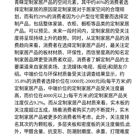
青睐定制家居产品的空间元素，其中约46%的消费者选
择定制家居的原因是定制家居对于居家空间的合理规
划，而有约29%的消费者因为小户型住宅需要而选择定
制产品，包括整体家装、衣柜、橱柜等品类的定制家居
产品。可以预见，未来一段时间内，定制家居的受关注
度将呈现持续上升的趋势。同时，从定制家居产品的消
费趋向来看，消费者在选择定制家居产品时，最关注定
制家居产品的板材材质、环保性，而信誉度高的知名定
制家居品牌更受消费者欢迎，消费者了解定制产品的主
要渠道来自家居卖场、主流媒体(电视、报纸)和朋友介
绍。中端价位与环保材质备受关注调查结果显示，约
35.8%的消费者选择价位在1000元-2000元间(每平方米)的
定制家居产品，中端价位的定制家居产品受关注度最
高，而价位在4000元以上(每平方米)的定制家居产品关
注度仅占9.2%。而从定制家居产品材质来看，实木板的
关注度超过五成，随着消费者购买力的不断提升，实木
定制家居产品被更多的消费者所考虑，此外，关注度排
名其次的为颗粒板，多层夹板和密度板的关注度偏低;此
外，甲醛含量、抗变形、防潮耐磨度、承重、打理难度