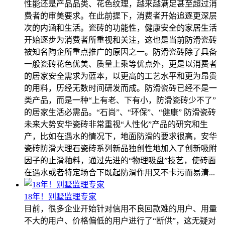
性能还是产品品类、花色纹理，越来越满足甚至超过消
费者的审美要求。在此前提下，消费者开始追逐更深层
次的内涵和生活。瓷砖的功能性，健康安全的家居生活
开始逐步为消费者所重视和关注，这也是当前防滑瓷砖
被知名陶企所重点推广的原因之一。防滑瓷砖除了具备
一般瓷砖花色优美、质量上乘等优点外，更是以消费者
的居家安全需求为蓝本，以更高的工艺水平和更为昂贵
的用料，历经无数时间研发而成。防滑瓷砖已经不是一
类产品，而是一种“上有老、下有小，防滑瓷砖少不了”
的居家生活必需品。“石尚”、“环保”、“健康” 防滑瓷砖
未来大势安华瓷砖非常重视“人性化”产品的研究和生
产，比如在遇水的情况下，地面防滑的要求很高，安华
瓷砖防滑大理石瓷砖系列新品独创性地加入了创新吸附
因子的止滑釉料，通过先进的“物理吸盘”技艺，使砖面
在遇水或者特定场合下既起防滑作用又不卡污而易清...
18年！别墅监理专家
目前，很多企业开始针对信用不良回款难的用户、用量
不大的用户、价格偏低的用户进行了“断供”，这无疑对