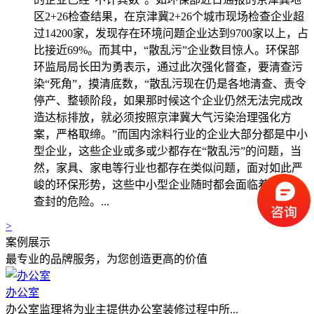
区2+26检查结果，在京津冀2+26个城市现场检查企业超
过14200家，发现存在环境问题企业达到9700家以上，占
比接近69%。而其中，“散乱污”企业数目惊人。环保部
环监局局长田为勇表示，通过此次强化督查，要清查污
染“死角”，摸清底数，“散乱污现在仍是各地清查、责令
停产、整顿阶段，如果那时候这个企业仍然无法完成改
造达标排放，就必须按照京津冀大气污染治理强化方
案，严格取缔。”而国内涂料行业的企业大部分都是中小
型企业，这些企业或多或少都存在“散乱污”的问题，当
然，家具、家电等行业也都存在类似问题，面对如此严
峻的环保形势，这些中小型企业随时都会面临着关停、
查封的危险。...
>
案例展示
最专业的品牌服务，为您创造更高的价值
办公室
办公室监理将为业主提供办公室装修过程中所...