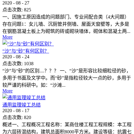
2020
-
08
-
27
点击次数:
825
一、因施工原因造成的问题部门、专业间配合类（4大问题）
存在问题1：女儿墙、沉厕管井侧墙、屋面天窗壁等，大多是
在钢筋混凝土板上为砌筑的砖或砌块墙体，砌体和混凝土两...
More
“沙”与“砂”有何区别？
2020
-
08
-
24
点击次数:
1038
“沙”与“砂”的区别....？？？ 一、“沙”是形容比较细粒径的砂，
多用于书面及文学中。而“砂”是指粒径较大一点的砂，多用于
较严谨的科研中。如：“沙滩...
More
通用监理竣工总结
2020
-
08
-
17
点击次数:
820
概述一、工程概况工程名称：某商住楼工程工程规模：本工程
为六层砖混结构，建筑总面积8000平方米。建设等级：抗震七