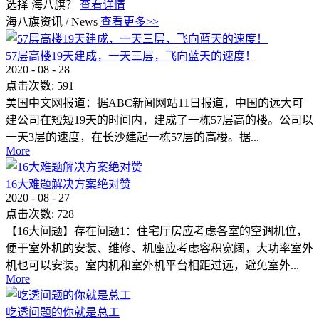
选择 海八旗？
查看详情
海八旗资讯
/
News
查看更多>>
57层高楼19天建成，一天三层，飞向蓝天的速度！
2020
-
08
-
28
点击次数:
591
美国中文网报道：据ABC新闻网站11日报道，中国的远大可
建公司在短短19天的时间内，建成了一栋57层高的楼。公司以
一天3层的速度，在长沙建起一栋57层的高楼。据...
More
16大难题解决方案绝对赞
2020
-
08
-
27
点击次数:
728
【16大问题】存在问题1：住宅厅房应考虑各室的空调机位，
便于室外机的安装、维修、机座应考虑容积宽阔，大功率室外
机也可以安装。室内机和室外机平台相距过远，避免室外...
More
吃透问题的你就是总工