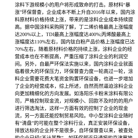
涂料下游规模小的用户将形成致命的打击。原材料“暴
涨”环保督查，企业成本不断上升自2016年以来，国内涂
料原材料价格持续上涨，带来的是涂料企业成本持续提
高。据中国涂料采购网了解，丁二烯价格最高上涨幅度
达200%以上，TDI最高上涨幅度达400%;丙烯酸最高上
涨幅度达110%左右，国内钛白粉产品价格上涨幅度已达
70%左右，随着原材料价格的持续上涨，涂料企业的经
营成本也在不断提高，严重压缩了涂料企业的利润空
间。另外，自最严环保法实施以来，国内涂料企业就面
临着很大的环保压力，环保督查力度一轮高过一轮，涂
料企业需要花费大笔资金购置环保设备，也进一步增加
了企业的经营成本，综上所述，自然而然逼迫涂料企业
向更加精细化的方向发展。如洛阳乐卡粉末涂料有限公
司，严格控制现金流，对规模小、回款不及时的的用户
进行筛选淘汰，这样一方面有效的控制了企业的现金
流，另一方面还能控制贸易风险。中小型涂料企业随时
有“清盘”的可能在整个涂料行业，真正安装环保设备，
排放达标的企业并不是很多，自环保督查以来，被查处
的企业已经“不计其数”。如环保部近日通报的京津冀地