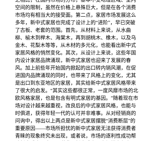
空间的限制，虽然在价格上悬殊巨大，但是在各个消费
市场均有相当大的接受面。第二点，家居市场发展这么
多年，新中式家居也完成了设计上的“进阶”，早已突破
了古板、老套的范围。首先，从材料上来说，从水曲
柳、榆木到榉木、海棠木，再到胡桃木、橡木，以及乌
金木、花梨木等等，从木材的多元化，也能看出新中式
家居风格的悄然变化。其次，从设计上来说，这些年国
内设计家居品牌涌现，新中式家居也迎来了发展的春
风。加上前些年开始国内掀起的出口转内销风潮，在促
进国内品牌涌现的同时，也带来了风格上的变化，尤其
是出口到东亚地区的家居，其实给新中式家居风格带来
了很大的启发。“其实这些都很正常，一度风靡市场的北
欧风格家居，也是包含有明式家居的基因。”随着现在市
场对设计越来越重视，改良后的中式家居风格，也能与
时俱进，获得年轻一代的认可并非难事。从对经销商的
问询中，得出以上两点是新中式家居摆脱“消费断层”的
重要原因——市场所担忧的新中式家居无法获得消费者
青睐的现象终究未出现，或者说，市场的逐利性成功帮