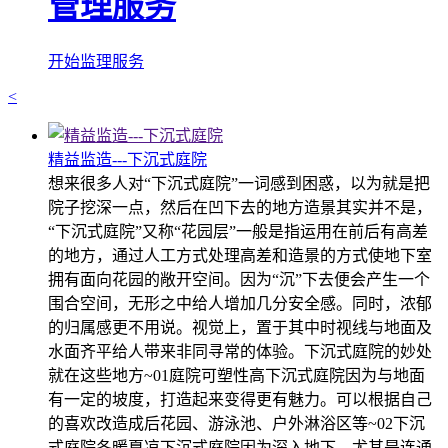
管理服务
开始监理服务
<
精益监造---下沉式庭院
想来很多人对“下沉式庭院”一词感到困惑，以为就是把
院子挖深一点，然后在凹下去的地方造景其实并不是，
“下沉式庭院”又称“花园层”一般是指运用在前后有高差
的地方，通过人工方式处理高差和造景的方式使地下室
拥有面向花园的敞开空间。因为“沉”下去便会产生一个
围合空间，无形之中给人增加几分安全感。同时，浓郁
的归属感更不用说。视觉上，置于其中时视线与地面及
水面齐平给人带来非同寻常的体验。下沉式庭院的妙处
就在这些地方~01庭院可塑性高下沉式庭院因为与地面
有一定的坡度，打造起来变得更有魅力。可以根据自己
的喜欢改造成后花园、游泳池、户外淋浴区等~02下沉
式庭院冬暖夏凉下沉式庭院因为深入地下，尤其是连通