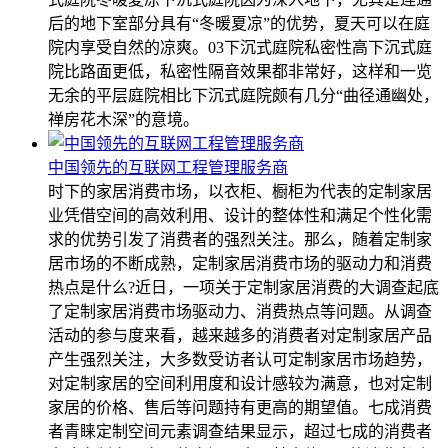
后的地下室部分具有“冬暖夏凉”的优势，夏天可以在庭
院内享受自然的凉爽。03下沉式庭院私密性高下沉式庭
院比路面更低，私密性隔音效果都非常好，这样和一览
无余的平层庭院相比下沉式庭院颇有几分“曲径通幽处，
禅房花木深”的意境。
中国领先的互联网工程管理服务商
时下的家居消费市场，以衣柜、橱柜为代表的定制家居
业凭借空间的高效利用、设计的整体性和满足个性化需
求的优势引发了消费者的强烈关注。那么，随着定制家
居市场的不断成熟，定制家居消费市场的驱动力和消费
热点是什么?近日，一项关于定制家居消费的大调查起底
了定制家居消费市场驱动力、消费热点等问题。从调查
活动的参与度来看，越来越多的消费者对定制家居产品
产生强烈关注，大多数受访者认可定制家居市场趋势，
对定制家居的空间利用度和设计感较为满意，也对定制
家居的价格、售后等问题持有更高的期望值。七成消费
者青睐定制空间元素调查结果显示，超过七成的消费者