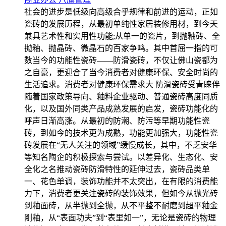
社会的进步是低级向高级合乎规律和前进的运动，正如
瓷砖的发展历程，从最初单纯性家居装修用材，到今天
兼具艺术性和实用性功能;从单一的瓷片，到抛釉砖、全
抛釉、抛晶砖、微晶石的百家争鸣。其中首屈一指的可
数当今的功能性瓷砖——防滑瓷砖，不仅让佛山瓷都为
之自豪，更迎合了当今消费者对健康环保、安全时尚的
生活追求。消费者对健康环保需求大 防滑瓷砖受青睐伴
随着国家政策导向、釉料企业驱动、普通瓷砖高度同质
化，以及国外同类产品成熟发展的启发，瓷砖功能化的
呼声日渐高涨。从最初的防潮、防污等早期功能性瓷
砖，到如今的技术更为成熟，功能更加强大，功能性瓷
砖发展在“无人关注的领域”缓慢成长，其中，不乏安华
等知名陶企的积极探索与尝试。以差异化、生态化、安
全化之名推动瓷砖防滑特性的延伸过去，瓷砖品类单
一、花色单调，装饰功能并不太突出，在有限的消费能
力下，消费者更关注瓷砖的装饰效果，但如今从抛光砖
到釉面砖，从半抛到全抛，从不平整不耐磨到超平釉金
刚釉，从“表面功夫”到“表里如一”，无论是瓷砖的物理