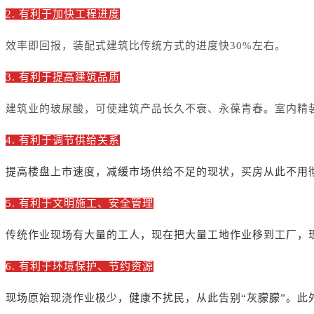
2.
有利于加快工程进度
效率即回报，装配式建筑比传统方式的进度快30%左右。
3.
有利于提高建筑品质
建筑业的玻尿酸，可使建筑产品长久不衰、永葆青春。室内精
4.
有利于调节供给关系
提高楼盘上市速度，减缓市场供给不足的现状，买房从此不用
5.
有利于文明施工、安全管理
传统作业现场有大量的工人，现在把大量工地作业移到工厂，
6.
有利于环境保护、节约资源
现场原始现浇作业极少，健康不扰民，从此告别“灰朦朦”。