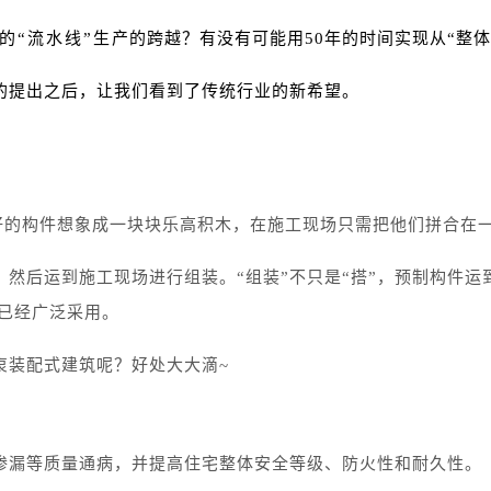
“流水线”生产的跨越？有没有可能用50年的时间实现从“整体
的提出之后，让我们看到了传统行业的新希望。
好的构件想象成一块块乐高积木，在施工现场只需把他们拼合在
然后运到施工现场进行组装。“组装”不只是“搭”，预制构件
本已经广泛采用。
衷装配式建筑呢？好处大大滴~
渗漏等质量通病，并提高住宅整体安全等级、防火性和耐久性。