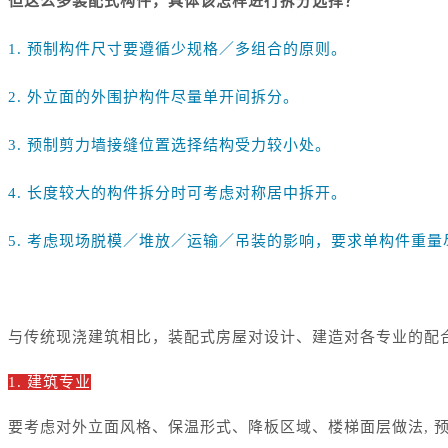
但这么多装配式构件，具体该怎样进行拆分选择？
1.
预制构件尺寸要遵循少规格／多组合的原则。
2.
外立面的外围护构件尽量单开间拆分。
3.
预制剪力墙接缝位置选择结构受力较小处。
4.
长度较大的构件拆分时可考虑对称居中拆开。
5.
考虑现场脱模／堆放／运输／吊装的影响，要求单构件重量尽
与传统现浇建筑相比，装配式房屋对设计、建造对各专业的配
1.
建筑专业
要考虑对外立面风格、保温形式、降板区域、楼梯面层做法, 