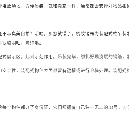
排堆放场地，方便吊装。就和搬家一样，通常都会安排好物品搬
还不忘臭美自拍？哈哈，那您就错了。梳妆镜是为装配式柱吊装
哥很聪明吧，帅帅哒。
配式展示区，起到示范作用。
吊装完毕，绑扎好现浇层的钢筋，
和安全性，装配式构件表面都留有键槽或进行毛糙处理。装配式构
给每个构件都办了身份证，它们都拥有自己独一无二的ID号，方