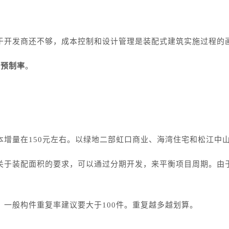
于开发商还不够，成本控制和设计管理是装配式建筑实施过程的
和预制率
。
本增量在150元左右。以绿地二部虹口商业、海湾住宅和松江中
关于装配面积的要求，可以通过分期开发，来平衡项目周期。由
，一般构件重复率建议要大于100件。重复越多越划算。