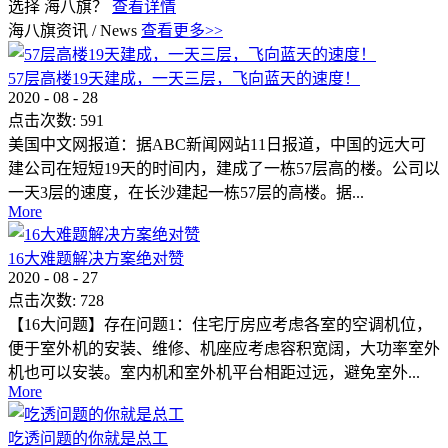
选择 海八旗？
查看详情
海八旗资讯
/
News
查看更多>>
57层高楼19天建成，一天三层，飞向蓝天的速度！
2020
-
08
-
28
点击次数:
591
美国中文网报道：据ABC新闻网站11日报道，中国的远大可
建公司在短短19天的时间内，建成了一栋57层高的楼。公司以
一天3层的速度，在长沙建起一栋57层的高楼。据...
More
16大难题解决方案绝对赞
2020
-
08
-
27
点击次数:
728
【16大问题】存在问题1：住宅厅房应考虑各室的空调机位，
便于室外机的安装、维修、机座应考虑容积宽阔，大功率室外
机也可以安装。室内机和室外机平台相距过远，避免室外...
More
吃透问题的你就是总工