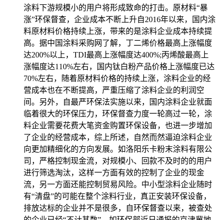
涂料下游规模小的用户将形成致命的打击。原材料“暴
涨”环保督查，企业成本不断上升自2016年以来，国内涂
料原材料价格持续上涨，带来的是涂料企业成本持续提
高。据中国涂料采购网了解，丁二烯价格最高上涨幅度
达200%以上，TDI最高上涨幅度达400%;丙烯酸最高上
涨幅度达110%左右，国内钛白粉产品价格上涨幅度已达
70%左右，随着原材料价格的持续上涨，涂料企业的经
营成本也在不断提高，严重压缩了涂料企业的利润空
间。另外，自最严环保法实施以来，国内涂料企业就面
临着很大的环保压力，环保督查力度一轮高过一轮，涂
料企业需要花费大笔资金购置环保设备，也进一步增加
了企业的经营成本，综上所述，自然而然逼迫涂料企业
向更加精细化的方向发展。如洛阳乐卡粉末涂料有限公
司，严格控制现金流，对规模小、回款不及时的的用户
进行筛选淘汰，这样一方面有效的控制了企业的现金
流，另一方面还能控制贸易风险。中小型涂料企业随时
有“清盘”的可能在整个涂料行业，真正安装环保设备，
排放达标的企业并不是很多，自环保督查以来，被查处
的企业已经“不计其数”。如环保部近日通报的京津冀地