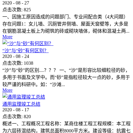
2020
-
08
-
27
点击次数:
825
一、因施工原因造成的问题部门、专业间配合类（4大问题）
存在问题1：女儿墙、沉厕管井侧墙、屋面天窗壁等，大多是
在钢筋混凝土板上为砌筑的砖或砌块墙体，砌体和混凝土两...
More
“沙”与“砂”有何区别？
2020
-
08
-
24
点击次数:
1038
“沙”与“砂”的区别....？？？ 一、“沙”是形容比较细粒径的砂，
多用于书面及文学中。而“砂”是指粒径较大一点的砂，多用于
较严谨的科研中。如：“沙滩...
More
通用监理竣工总结
2020
-
08
-
17
点击次数:
820
概述一、工程概况工程名称：某商住楼工程工程规模：本工程
为六层砖混结构，建筑总面积8000平方米。建设等级：抗震七