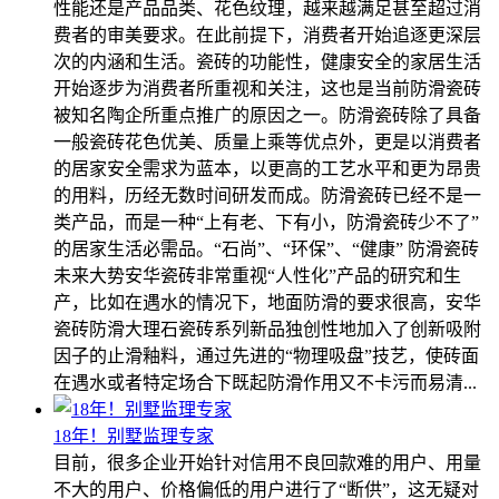
性能还是产品品类、花色纹理，越来越满足甚至超过消
费者的审美要求。在此前提下，消费者开始追逐更深层
次的内涵和生活。瓷砖的功能性，健康安全的家居生活
开始逐步为消费者所重视和关注，这也是当前防滑瓷砖
被知名陶企所重点推广的原因之一。防滑瓷砖除了具备
一般瓷砖花色优美、质量上乘等优点外，更是以消费者
的居家安全需求为蓝本，以更高的工艺水平和更为昂贵
的用料，历经无数时间研发而成。防滑瓷砖已经不是一
类产品，而是一种“上有老、下有小，防滑瓷砖少不了”
的居家生活必需品。“石尚”、“环保”、“健康” 防滑瓷砖
未来大势安华瓷砖非常重视“人性化”产品的研究和生
产，比如在遇水的情况下，地面防滑的要求很高，安华
瓷砖防滑大理石瓷砖系列新品独创性地加入了创新吸附
因子的止滑釉料，通过先进的“物理吸盘”技艺，使砖面
在遇水或者特定场合下既起防滑作用又不卡污而易清...
18年！别墅监理专家
目前，很多企业开始针对信用不良回款难的用户、用量
不大的用户、价格偏低的用户进行了“断供”，这无疑对