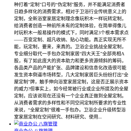
种打着“定制”口号的“伪定制”服务，并不能满足消费者
日趋多样化的消费需求，相对于卫浴行业传统意义上的
定制，全新浴室家居定制理念像玩积木一样玩转定制，
给消费者创造一种前所未有的定制体验，在简单得像儿
时玩积木一般易操作的模式下，同时满足3个根本需求点
――百变定制、超凡收纳、贴心功能。真正实现无所不
能，玩定制，要来，来真的。卫浴企业挑战全屋定制，
专业细分取代一手包办定制家居“四大天王”全部亮相A
股，有了如此庞大的资本助力和更多资源倾斜的筹码，
各品类产品的产能扩张、品牌建设和信息化改造很可能
发生资本倒逼市场转型，几大定制家居巨头纷纷打出“全
屋定制”牌，触手伸向浴室家居定制，这是否正展示资本
的威力?但事实上，如今经常被行业或企业所提及的全屋
定制，应该说现在还没有一个企业真正做到全屋定制。
从消费者需求的多样性和不同空间定制所要求的专业性
来说，“全屋定制”很难一手包办。卫浴企业升级转型浴
室家居定制在空间研究、材料研究、使用...
商业办公 八旗管理