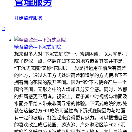
管理服务
开始监理服务
<
精益监造---下沉式庭院
想来很多人对“下沉式庭院”一词感到困惑，以为就是把
院子挖深一点，然后在凹下去的地方造景其实并不是，
“下沉式庭院”又称“花园层”一般是指运用在前后有高差
的地方，通过人工方式处理高差和造景的方式使地下室
拥有面向花园的敞开空间。因为“沉”下去便会产生一个
围合空间，无形之中给人增加几分安全感。同时，浓郁
的归属感更不用说。视觉上，置于其中时视线与地面及
水面齐平给人带来非同寻常的体验。下沉式庭院的妙处
就在这些地方~01庭院可塑性高下沉式庭院因为与地面
有一定的坡度，打造起来变得更有魅力。可以根据自己
的喜欢改造成后花园、游泳池、户外淋浴区等~02下沉
式庭院冬暖夏凉下沉式庭院因为深入地下，尤其是连通