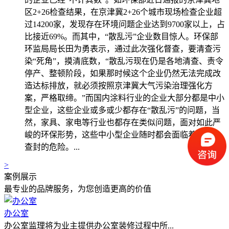
区2+26检查结果，在京津冀2+26个城市现场检查企业超
过14200家，发现存在环境问题企业达到9700家以上，占
比接近69%。而其中，“散乱污”企业数目惊人。环保部
环监局局长田为勇表示，通过此次强化督查，要清查污
染“死角”，摸清底数，“散乱污现在仍是各地清查、责令
停产、整顿阶段，如果那时候这个企业仍然无法完成改
造达标排放，就必须按照京津冀大气污染治理强化方
案，严格取缔。”而国内涂料行业的企业大部分都是中小
型企业，这些企业或多或少都存在“散乱污”的问题，当
然，家具、家电等行业也都存在类似问题，面对如此严
峻的环保形势，这些中小型企业随时都会面临着关停、
查封的危险。...
>
案例展示
最专业的品牌服务，为您创造更高的价值
办公室
办公室监理将为业主提供办公室装修过程中所...