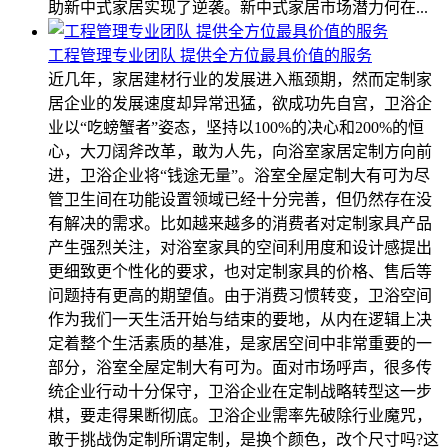
助新中式家居实现了逆袭。新中式家居市场潜力何在...
工程管理专业团队 提供全方位最具价值的服务
近几年，家居建材行业的发展进入瓶颈期，然而定制家
居企业的发展速度却异常迅猛，欲成功先自宫，卫浴企
业以“吃螃蟹者”姿态，坚持以100%的决心和200%的恒
心，大刀阔斧改革，敢为人先，向浴室家居定制方向前
进，卫浴企业将“钱途无量”。浴室全屋定制大有可为尽
管卫生间在功能设置领域已经十分完善，但仍然存在没
有解决的需求。比如越来越多的消费者对定制家具产品
产生强烈关注，对浴室家具的空间利用度和设计感提出
更细致更个性化的要求，也对定制家具的价格、售后等
问题持有更高的期望值。由于消费习惯转变，卫浴空间
作为我们一天生活开始与结束的要地，从内在逻辑上决
定着整个生活素质的基准，是家居空间中非常重要的一
部分，浴室全屋定制大有可为。面对市场呼声，很多传
统企业行动十分保守，卫浴企业在定制战略转型这一步
棋，要走得果断彻底。卫浴企业需率先破除行业魔咒，
敢于挑战伪定制所谓定制，是换个颜色，改个尺寸吗?这