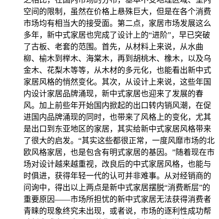
空间的限制，虽然在价格上悬殊巨大，但是在各个消费
市场均有相当大的接受面。第二点，家居市场发展这么
多年，新中式家居也完成了设计上的“进阶”，早已突破
了古板、老套的范围。首先，从材料上来说，从水曲
柳、榆木到榉木、海棠木，再到胡桃木、橡木，以及乌
金木、花梨木等等，从木材的多元化，也能看出新中式
家居风格的悄然变化。其次，从设计上来说，这些年国
内设计家居品牌涌现，新中式家居也迎来了发展的春
风。加上前些年开始国内掀起的出口转内销风潮，在促
进国内品牌涌现的同时，也带来了风格上的变化，尤其
是出口到东亚地区的家居，其实给新中式家居风格带来
了很大的启发。“其实这些都很正常，一度风靡市场的北
欧风格家居，也是包含有明式家居的基因。”随着现在市
场对设计越来越重视，改良后的中式家居风格，也能与
时俱进，获得年轻一代的认可并非难事。从对经销商的
问询中，得出以上两点是新中式家居摆脱“消费断层”的
重要原因——市场所担忧的新中式家居无法获得消费者
青睐的现象终究未出现，或者说，市场的逐利性成功帮