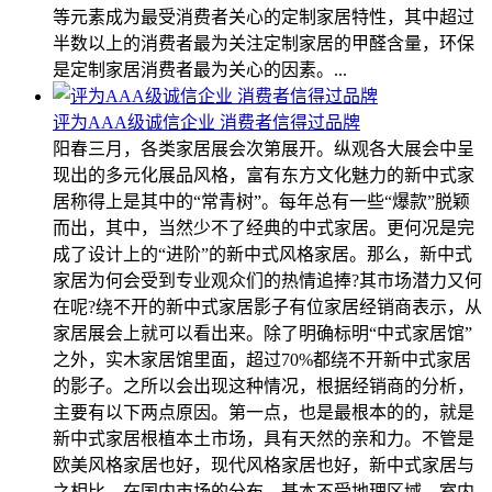
等元素成为最受消费者关心的定制家居特性，其中超过
半数以上的消费者最为关注定制家居的甲醛含量，环保
是定制家居消费者最为关心的因素。...
评为AAA级诚信企业 消费者信得过品牌
阳春三月，各类家居展会次第展开。纵观各大展会中呈
现出的多元化展品风格，富有东方文化魅力的新中式家
居称得上是其中的“常青树”。每年总有一些“爆款”脱颖
而出，其中，当然少不了经典的中式家居。更何况是完
成了设计上的“进阶”的新中式风格家居。那么，新中式
家居为何会受到专业观众们的热情追捧?其市场潜力又何
在呢?绕不开的新中式家居影子有位家居经销商表示，从
家居展会上就可以看出来。除了明确标明“中式家居馆”
之外，实木家居馆里面，超过70%都绕不开新中式家居
的影子。之所以会出现这种情况，根据经销商的分析，
主要有以下两点原因。第一点，也是最根本的的，就是
新中式家居根植本土市场，具有天然的亲和力。不管是
欧美风格家居也好，现代风格家居也好，新中式家居与
之相比，在国内市场的分布，基本不受地理区域、室内