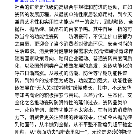
社会的进步是低级向高级合乎规律和前进的运动，正如
瓷砖的发展历程，从最初单纯性家居装修用材，到今天
兼具艺术性和实用性功能;从单一的瓷片，到抛釉砖、全
抛釉、抛晶砖、微晶石的百家争鸣。其中首屈一指的可
数当今的功能性瓷砖——防滑瓷砖，不仅让佛山瓷都为
之自豪，更迎合了当今消费者对健康环保、安全时尚的
生活追求。消费者对健康环保需求大 防滑瓷砖受青睐伴
随着国家政策导向、釉料企业驱动、普通瓷砖高度同质
化，以及国外同类产品成熟发展的启发，瓷砖功能化的
呼声日渐高涨。从最初的防潮、防污等早期功能性瓷
砖，到如今的技术更为成熟，功能更加强大，功能性瓷
砖发展在“无人关注的领域”缓慢成长，其中，不乏安华
等知名陶企的积极探索与尝试。以差异化、生态化、安
全化之名推动瓷砖防滑特性的延伸过去，瓷砖品类单
一、花色单调，装饰功能并不太突出，在有限的消费能
力下，消费者更关注瓷砖的装饰效果，但如今从抛光砖
到釉面砖，从半抛到全抛，从不平整不耐磨到超平釉金
刚釉，从“表面功夫”到“表里如一”，无论是瓷砖的物理