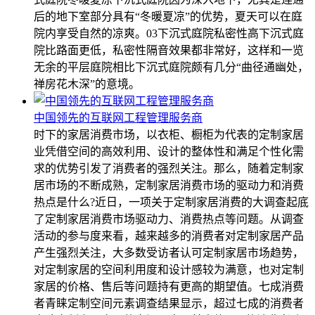
后的地下室部分具有“冬暖夏凉”的优势，夏天可以在庭
院内享受自然的凉爽。03下沉式庭院私密性高下沉式庭
院比路面更低，私密性隔音效果都非常好，这样和一览
无余的平层庭院相比下沉式庭院颇有几分“曲径通幽处，
禅房花木深”的意境。
中国领先的互联网工程管理服务商
时下的家居消费市场，以衣柜、橱柜为代表的定制家居
业凭借空间的高效利用、设计的整体性和满足个性化需
求的优势引发了消费者的强烈关注。那么，随着定制家
居市场的不断成熟，定制家居消费市场的驱动力和消费
热点是什么?近日，一项关于定制家居消费的大调查起底
了定制家居消费市场驱动力、消费热点等问题。从调查
活动的参与度来看，越来越多的消费者对定制家居产品
产生强烈关注，大多数受访者认可定制家居市场趋势，
对定制家居的空间利用度和设计感较为满意，也对定制
家居的价格、售后等问题持有更高的期望值。七成消费
者青睐定制空间元素调查结果显示，超过七成的消费者