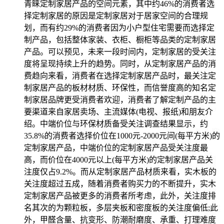
青睐定制家居产品的空间元素，其中约46%的消费者选
择定制家居的原因是定制家居对于居家空间的合理规
划，而有约29%的消费者因为小户型住宅需要而选择定
制产品，包括整体家装、衣柜、橱柜等品类的定制家居
产品。可以预见，未来一段时间内，定制家居的受关注
度将呈现持续上升的趋势。同时，从定制家居产品的消
费趋向来看，消费者在选择定制家居产品时，最关注定
制家居产品的板材材质、环保性，而信誉度高的知名定
制家居品牌更受消费者欢迎，消费者了解定制产品的主
要渠道来自家居卖场、主流媒体(电视、报纸)和朋友介
绍。中端价位与环保材质备受关注调查结果显示，约
35.8%的消费者选择价位在1000元-2000元间(每平方米)的
定制家居产品，中端价位的定制家居产品受关注度最
高，而价位在4000元以上(每平方米)的定制家居产品关
注度仅占9.2%。而从定制家居产品材质来看，实木板的
关注度超过五成，随着消费者购买力的不断提升，实木
定制家居产品被更多的消费者所考虑，此外，关注度排
名其次的为颗粒板，多层夹板和密度板的关注度偏低;此
外，甲醛含量、抗变形、防潮耐磨度、承重、打理难度