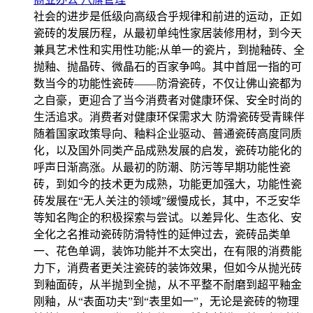
社会的进步是低级向高级合乎规律和前进的运动，正如
瓷砖的发展历程，从最初单纯性家居装修用材，到今天
兼具艺术性和实用性功能;从单一的瓷片，到抛釉砖、全
抛釉、抛晶砖、微晶石的百家争鸣。其中首屈一指的可
数当今的功能性瓷砖——防滑瓷砖，不仅让佛山瓷都为
之自豪，更迎合了当今消费者对健康环保、安全时尚的
生活追求。消费者对健康环保需求大 防滑瓷砖受青睐伴
随着国家政策导向、釉料企业驱动、普通瓷砖高度同质
化，以及国外同类产品成熟发展的启发，瓷砖功能化的
呼声日渐高涨。从最初的防潮、防污等早期功能性瓷
砖，到如今的技术更为成熟，功能更加强大，功能性瓷
砖发展在“无人关注的领域”缓慢成长，其中，不乏安华
等知名陶企的积极探索与尝试。以差异化、生态化、安
全化之名推动瓷砖防滑特性的延伸过去，瓷砖品类单
一、花色单调，装饰功能并不太突出，在有限的消费能
力下，消费者更关注瓷砖的装饰效果，但如今从抛光砖
到釉面砖，从半抛到全抛，从不平整不耐磨到超平釉金
刚釉，从“表面功夫”到“表里如一”，无论是瓷砖的物理