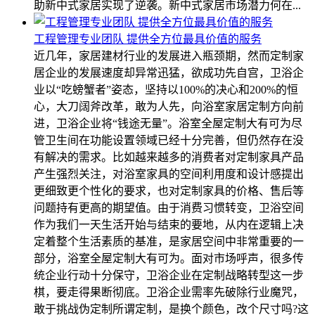
助新中式家居实现了逆袭。新中式家居市场潜力何在...
工程管理专业团队 提供全方位最具价值的服务
近几年，家居建材行业的发展进入瓶颈期，然而定制家
居企业的发展速度却异常迅猛，欲成功先自宫，卫浴企
业以“吃螃蟹者”姿态，坚持以100%的决心和200%的恒
心，大刀阔斧改革，敢为人先，向浴室家居定制方向前
进，卫浴企业将“钱途无量”。浴室全屋定制大有可为尽
管卫生间在功能设置领域已经十分完善，但仍然存在没
有解决的需求。比如越来越多的消费者对定制家具产品
产生强烈关注，对浴室家具的空间利用度和设计感提出
更细致更个性化的要求，也对定制家具的价格、售后等
问题持有更高的期望值。由于消费习惯转变，卫浴空间
作为我们一天生活开始与结束的要地，从内在逻辑上决
定着整个生活素质的基准，是家居空间中非常重要的一
部分，浴室全屋定制大有可为。面对市场呼声，很多传
统企业行动十分保守，卫浴企业在定制战略转型这一步
棋，要走得果断彻底。卫浴企业需率先破除行业魔咒，
敢于挑战伪定制所谓定制，是换个颜色，改个尺寸吗?这