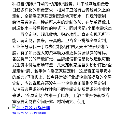
种打着“定制”口号的“伪定制”服务，并不能满足消费者
日趋多样化的消费需求，相对于卫浴行业传统意义上的
定制，全新浴室家居定制理念像玩积木一样玩转定制，
给消费者创造一种前所未有的定制体验，在简单得像儿
时玩积木一般易操作的模式下，同时满足3个根本需求点
――百变定制、超凡收纳、贴心功能。真正实现无所不
能，玩定制，要来，来真的。卫浴企业挑战全屋定制，
专业细分取代一手包办定制家居“四大天王”全部亮相A
股，有了如此庞大的资本助力和更多资源倾斜的筹码，
各品类产品的产能扩张、品牌建设和信息化改造很可能
发生资本倒逼市场转型，几大定制家居巨头纷纷打出“全
屋定制”牌，触手伸向浴室家居定制，这是否正展示资本
的威力?但事实上，如今经常被行业或企业所提及的全屋
定制，应该说现在还没有一个企业真正做到全屋定制。
从消费者需求的多样性和不同空间定制所要求的专业性
来说，“全屋定制”很难一手包办。卫浴企业升级转型浴
室家居定制在空间研究、材料研究、使用...
商业办公 八旗管理