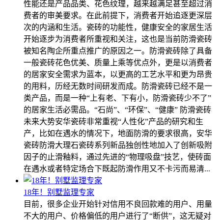
性能还是产品品类、花色纹理，越来越满足甚至超过消
费者的审美要求。在此前提下，消费者开始追逐更深层
次的内涵和生活。瓷砖的功能性，健康安全的家居生活
开始逐步为消费者所重视和关注，这也是当前防滑瓷砖
被知名陶企所重点推广的原因之一。防滑瓷砖除了具备
一般瓷砖花色优美、质量上乘等优点外，更是以消费者
的居家安全需求为蓝本，以更高的工艺水平和更为昂贵
的用料，历经无数时间研发而成。防滑瓷砖已经不是一
类产品，而是一种“上有老、下有小，防滑瓷砖少不了”
的居家生活必需品。“石尚”、“环保”、“健康” 防滑瓷砖
未来大势安华瓷砖非常重视“人性化”产品的研究和生
产，比如在遇水的情况下，地面防滑的要求很高，安华
瓷砖防滑大理石瓷砖系列新品独创性地加入了创新吸附
因子的止滑釉料，通过先进的“物理吸盘”技艺，使砖面
在遇水或者特定场合下既起防滑作用又不卡污而易清...
18年！别墅监理专家
目前，很多企业开始针对信用不良回款难的用户、用量
不大的用户、价格偏低的用户进行了“断供”，这无疑对