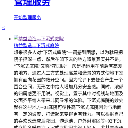
管理服务
开始监理服务
<
精益监造---下沉式庭院
想来很多人对“下沉式庭院”一词感到困惑，以为就是把
院子挖深一点，然后在凹下去的地方造景其实并不是，
“下沉式庭院”又称“花园层”一般是指运用在前后有高差
的地方，通过人工方式处理高差和造景的方式使地下室
拥有面向花园的敞开空间。因为“沉”下去便会产生一个
围合空间，无形之中给人增加几分安全感。同时，浓郁
的归属感更不用说。视觉上，置于其中时视线与地面及
水面齐平给人带来非同寻常的体验。下沉式庭院的妙处
就在这些地方~01庭院可塑性高下沉式庭院因为与地面
有一定的坡度，打造起来变得更有魅力。可以根据自己
的喜欢改造成后花园、游泳池、户外淋浴区等~02下沉
式庭院冬暖夏凉下沉式庭院因为深入地下，尤其是连通