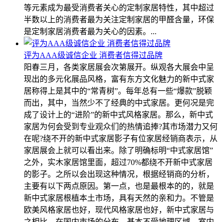
等元素成为最受消费者关心的定制家居特性，其中超过
半数以上的消费者最为关注定制家居的甲醛含量，环保
是定制家居消费者最为关心的因素。...
评为AAA级诚信企业 消费者信得过品牌
阳春三月，各类家居展会次第展开。纵观各大展会中呈
现出的多元化展品风格，富有东方文化魅力的新中式家
居称得上是其中的“常青树”。每年总有一些“爆款”脱颖
而出，其中，当然少不了经典的中式家居。更何况是完
成了设计上的“进阶”的新中式风格家居。那么，新中式
家居为何会受到专业观众们的热情追捧?其市场潜力又何
在呢?绕不开的新中式家居影子有位家居经销商表示，从
家居展会上就可以看出来。除了明确标明“中式家居馆”
之外，实木家居馆里面，超过70%都绕不开新中式家居
的影子。之所以会出现这种情况，根据经销商的分析，
主要有以下两点原因。第一点，也是最根本的的，就是
新中式家居根植本土市场，具有天然的亲和力。不管是
欧美风格家居也好，现代风格家居也好，新中式家居与
之相比，在国内市场的分布，基本不受地理区域、室内