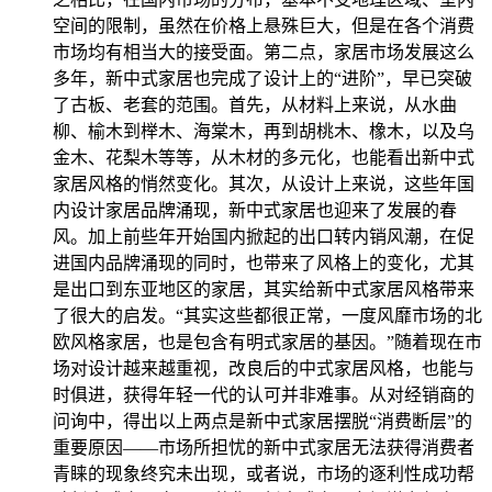
空间的限制，虽然在价格上悬殊巨大，但是在各个消费
市场均有相当大的接受面。第二点，家居市场发展这么
多年，新中式家居也完成了设计上的“进阶”，早已突破
了古板、老套的范围。首先，从材料上来说，从水曲
柳、榆木到榉木、海棠木，再到胡桃木、橡木，以及乌
金木、花梨木等等，从木材的多元化，也能看出新中式
家居风格的悄然变化。其次，从设计上来说，这些年国
内设计家居品牌涌现，新中式家居也迎来了发展的春
风。加上前些年开始国内掀起的出口转内销风潮，在促
进国内品牌涌现的同时，也带来了风格上的变化，尤其
是出口到东亚地区的家居，其实给新中式家居风格带来
了很大的启发。“其实这些都很正常，一度风靡市场的北
欧风格家居，也是包含有明式家居的基因。”随着现在市
场对设计越来越重视，改良后的中式家居风格，也能与
时俱进，获得年轻一代的认可并非难事。从对经销商的
问询中，得出以上两点是新中式家居摆脱“消费断层”的
重要原因——市场所担忧的新中式家居无法获得消费者
青睐的现象终究未出现，或者说，市场的逐利性成功帮