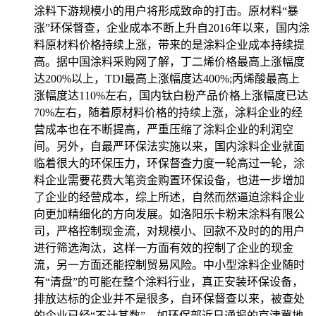
涂料下游规模小的用户将形成致命的打击。原材料“暴
涨”环保督查，企业成本不断上升自2016年以来，国内涂
料原材料价格持续上涨，带来的是涂料企业成本持续提
高。据中国涂料采购网了解，丁二烯价格最高上涨幅度
达200%以上，TDI最高上涨幅度达400%;丙烯酸最高上
涨幅度达110%左右，国内钛白粉产品价格上涨幅度已达
70%左右，随着原材料价格的持续上涨，涂料企业的经
营成本也在不断提高，严重压缩了涂料企业的利润空
间。另外，自最严环保法实施以来，国内涂料企业就面
临着很大的环保压力，环保督查力度一轮高过一轮，涂
料企业需要花费大笔资金购置环保设备，也进一步增加
了企业的经营成本，综上所述，自然而然逼迫涂料企业
向更加精细化的方向发展。如洛阳乐卡粉末涂料有限公
司，严格控制现金流，对规模小、回款不及时的的用户
进行筛选淘汰，这样一方面有效的控制了企业的现金
流，另一方面还能控制贸易风险。中小型涂料企业随时
有“清盘”的可能在整个涂料行业，真正安装环保设备，
排放达标的企业并不是很多，自环保督查以来，被查处
的企业已经“不计其数”。如环保部近日通报的京津冀地