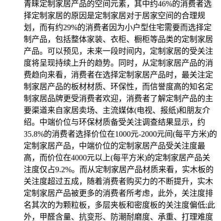
青睐定制家居产品的空间元素，其中约46%的消费者选
择定制家居的原因是定制家居对于居家空间的合理规
划，而有约29%的消费者因为小户型住宅需要而选择定
制产品，包括整体家装、衣柜、橱柜等品类的定制家居
产品。可以预见，未来一段时间内，定制家居的受关注
度将呈现持续上升的趋势。同时，从定制家居产品的消
费趋向来看，消费者在选择定制家居产品时，最关注定
制家居产品的板材材质、环保性，而信誉度高的知名定
制家居品牌更受消费者欢迎，消费者了解定制产品的主
要渠道来自家居卖场、主流媒体(电视、报纸)和朋友介
绍。中端价位与环保材质备受关注调查结果显示，约
35.8%的消费者选择价位在1000元-2000元间(每平方米)的
定制家居产品，中端价位的定制家居产品受关注度最
高，而价位在4000元以上(每平方米)的定制家居产品关
注度仅占9.2%。而从定制家居产品材质来看，实木板的
关注度超过五成，随着消费者购买力的不断提升，实木
定制家居产品被更多的消费者所考虑，此外，关注度排
名其次的为颗粒板，多层夹板和密度板的关注度偏低;此
外，甲醛含量、抗变形、防潮耐磨度、承重、打理难度