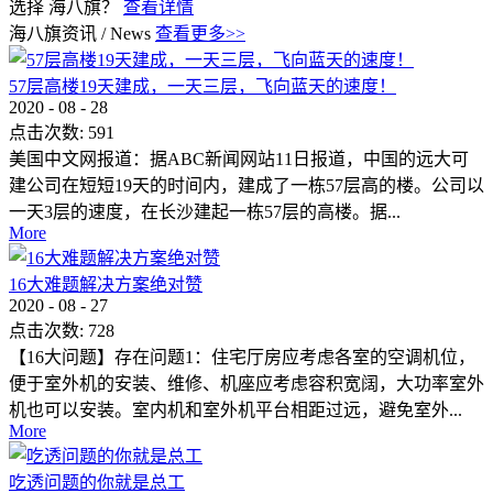
选择 海八旗？
查看详情
海八旗资讯
/
News
查看更多>>
57层高楼19天建成，一天三层，飞向蓝天的速度！
2020
-
08
-
28
点击次数:
591
美国中文网报道：据ABC新闻网站11日报道，中国的远大可
建公司在短短19天的时间内，建成了一栋57层高的楼。公司以
一天3层的速度，在长沙建起一栋57层的高楼。据...
More
16大难题解决方案绝对赞
2020
-
08
-
27
点击次数:
728
【16大问题】存在问题1：住宅厅房应考虑各室的空调机位，
便于室外机的安装、维修、机座应考虑容积宽阔，大功率室外
机也可以安装。室内机和室外机平台相距过远，避免室外...
More
吃透问题的你就是总工