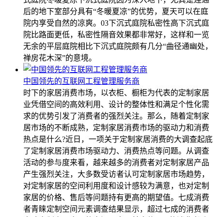
后的地下室部分具有“冬暖夏凉”的优势，夏天可以在庭
院内享受自然的凉爽。03下沉式庭院私密性高下沉式庭
院比路面更低，私密性隔音效果都非常好，这样和一览
无余的平层庭院相比下沉式庭院颇有几分“曲径通幽处，
禅房花木深”的意境。
中国领先的互联网工程管理服务商
时下的家居消费市场，以衣柜、橱柜为代表的定制家居
业凭借空间的高效利用、设计的整体性和满足个性化需
求的优势引发了消费者的强烈关注。那么，随着定制家
居市场的不断成熟，定制家居消费市场的驱动力和消费
热点是什么?近日，一项关于定制家居消费的大调查起底
了定制家居消费市场驱动力、消费热点等问题。从调查
活动的参与度来看，越来越多的消费者对定制家居产品
产生强烈关注，大多数受访者认可定制家居市场趋势，
对定制家居的空间利用度和设计感较为满意，也对定制
家居的价格、售后等问题持有更高的期望值。七成消费
者青睐定制空间元素调查结果显示，超过七成的消费者