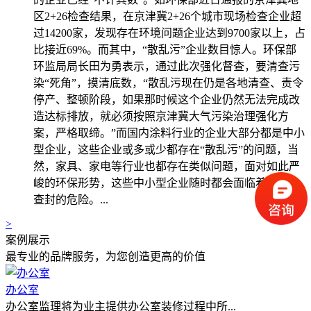
区2+26检查结果，在京津冀2+26个城市现场检查企业超
过14200家，发现存在环境问题企业达到9700家以上，占
比接近69%。而其中，“散乱污”企业数目惊人。环保部
环监局局长田为勇表示，通过此次强化督查，要清查污
染“死角”，摸清底数，“散乱污现在仍是各地清查、责令
停产、整顿阶段，如果那时候这个企业仍然无法完成改
造达标排放，就必须按照京津冀大气污染治理强化方
案，严格取缔。”而国内涂料行业的企业大部分都是中小
型企业，这些企业或多或少都存在“散乱污”的问题，当
然，家具、家电等行业也都存在类似问题，面对如此严
峻的环保形势，这些中小型企业随时都会面临着关停、
查封的危险。...
>
案例展示
最专业的品牌服务，为您创造更高的价值
办公室
办公室监理将为业主提供办公室装修过程中所...