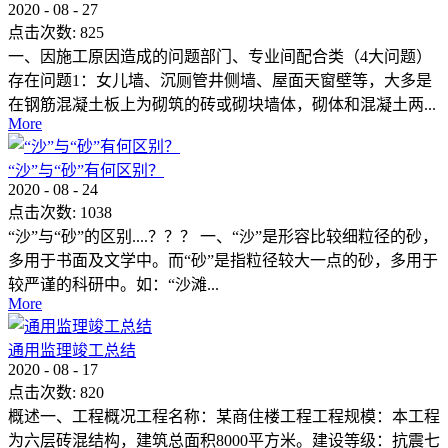
2020
-
08
-
27
点击次数:
825
一、因施工原因造成的问题部门、专业间配合类（4大问题）
存在问题1：女儿墙、沉厕管井侧墙、屋面天窗壁等，大多是
在钢筋混凝土板上为砌筑的砖或砌块墙体，砌体和混凝土两...
More
“沙”与“砂”有何区别？
2020
-
08
-
24
点击次数:
1038
“沙”与“砂”的区别....？？？ 一、“沙”是形容比较细粒径的砂，
多用于书面及文学中。而“砂”是指粒径较大一点的砂，多用于
较严谨的科研中。如：“沙滩...
More
通用监理竣工总结
2020
-
08
-
17
点击次数:
820
概述一、工程概况工程名称：某商住楼工程工程规模：本工程
为六层砖混结构，建筑总面积8000平方米。建设等级：抗震七