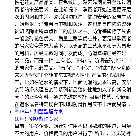
性能还是产品品类、花色纹理，越来越满足甚至超过消
费者的审美要求。在此前提下，消费者开始追逐更深层
次的内涵和生活。瓷砖的功能性，健康安全的家居生活
开始逐步为消费者所重视和关注，这也是当前防滑瓷砖
被知名陶企所重点推广的原因之一。防滑瓷砖除了具备
一般瓷砖花色优美、质量上乘等优点外，更是以消费者
的居家安全需求为蓝本，以更高的工艺水平和更为昂贵
的用料，历经无数时间研发而成。防滑瓷砖已经不是一
类产品，而是一种“上有老、下有小，防滑瓷砖少不了”
的居家生活必需品。“石尚”、“环保”、“健康” 防滑瓷砖
未来大势安华瓷砖非常重视“人性化”产品的研究和生
产，比如在遇水的情况下，地面防滑的要求很高，安华
瓷砖防滑大理石瓷砖系列新品独创性地加入了创新吸附
因子的止滑釉料，通过先进的“物理吸盘”技艺，使砖面
在遇水或者特定场合下既起防滑作用又不卡污而易清...
18年！别墅监理专家
目前，很多企业开始针对信用不良回款难的用户、用量
不大的用户、价格偏低的用户进行了“断供”，这无疑对