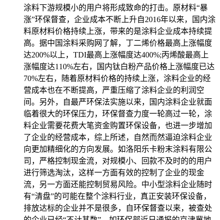
涂料下游规模小的用户将形成致命的打击。原材料“暴
涨”环保督查，企业成本不断上升自2016年以来，国内涂
料原材料价格持续上涨，带来的是涂料企业成本持续提
高。据中国涂料采购网了解，丁二烯价格最高上涨幅度
达200%以上，TDI最高上涨幅度达400%;丙烯酸最高上
涨幅度达110%左右，国内钛白粉产品价格上涨幅度已达
70%左右，随着原材料价格的持续上涨，涂料企业的经
营成本也在不断提高，严重压缩了涂料企业的利润空
间。另外，自最严环保法实施以来，国内涂料企业就面
临着很大的环保压力，环保督查力度一轮高过一轮，涂
料企业需要花费大笔资金购置环保设备，也进一步增加
了企业的经营成本，综上所述，自然而然逼迫涂料企业
向更加精细化的方向发展。如洛阳乐卡粉末涂料有限公
司，严格控制现金流，对规模小、回款不及时的的用户
进行筛选淘汰，这样一方面有效的控制了企业的现金
流，另一方面还能控制贸易风险。中小型涂料企业随时
有“清盘”的可能在整个涂料行业，真正安装环保设备，
排放达标的企业并不是很多，自环保督查以来，被查处
的企业已经“不计其数”。如环保部近日通报的京津冀地