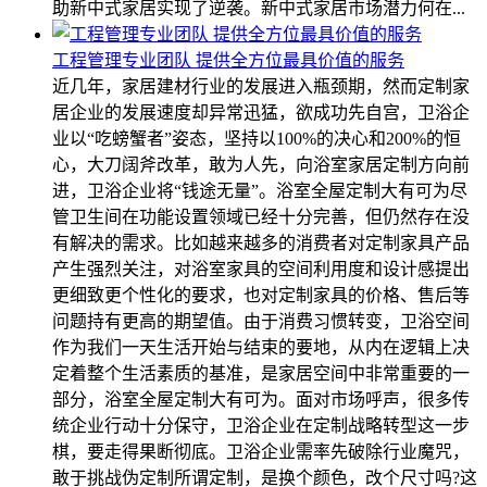
助新中式家居实现了逆袭。新中式家居市场潜力何在...
工程管理专业团队 提供全方位最具价值的服务
近几年，家居建材行业的发展进入瓶颈期，然而定制家
居企业的发展速度却异常迅猛，欲成功先自宫，卫浴企
业以“吃螃蟹者”姿态，坚持以100%的决心和200%的恒
心，大刀阔斧改革，敢为人先，向浴室家居定制方向前
进，卫浴企业将“钱途无量”。浴室全屋定制大有可为尽
管卫生间在功能设置领域已经十分完善，但仍然存在没
有解决的需求。比如越来越多的消费者对定制家具产品
产生强烈关注，对浴室家具的空间利用度和设计感提出
更细致更个性化的要求，也对定制家具的价格、售后等
问题持有更高的期望值。由于消费习惯转变，卫浴空间
作为我们一天生活开始与结束的要地，从内在逻辑上决
定着整个生活素质的基准，是家居空间中非常重要的一
部分，浴室全屋定制大有可为。面对市场呼声，很多传
统企业行动十分保守，卫浴企业在定制战略转型这一步
棋，要走得果断彻底。卫浴企业需率先破除行业魔咒，
敢于挑战伪定制所谓定制，是换个颜色，改个尺寸吗?这