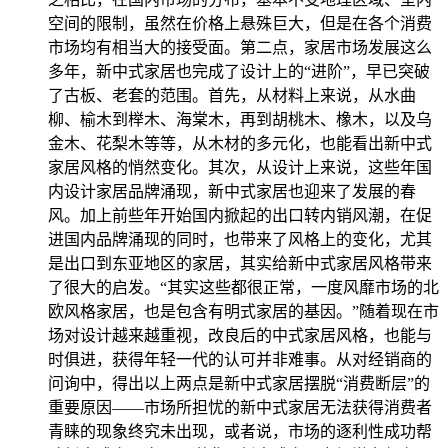
空间的限制，虽然在价格上悬殊巨大，但是在各个消费
市场均有相当大的接受面。第二点，家居市场发展这么
多年，新中式家居也完成了设计上的“进阶”，早已突破
了古板、老套的范围。首先，从材料上来说，从水曲
柳、榆木到榉木、海棠木，再到胡桃木、橡木，以及乌
金木、花梨木等等，从木材的多元化，也能看出新中式
家居风格的悄然变化。其次，从设计上来说，这些年国
内设计家居品牌涌现，新中式家居也迎来了发展的春
风。加上前些年开始国内掀起的出口转内销风潮，在促
进国内品牌涌现的同时，也带来了风格上的变化，尤其
是出口到东亚地区的家居，其实给新中式家居风格带来
了很大的启发。“其实这些都很正常，一度风靡市场的北
欧风格家居，也是包含有明式家居的基因。”随着现在市
场对设计越来越重视，改良后的中式家居风格，也能与
时俱进，获得年轻一代的认可并非难事。从对经销商的
问询中，得出以上两点是新中式家居摆脱“消费断层”的
重要原因——市场所担忧的新中式家居无法获得消费者
青睐的现象终究未出现，或者说，市场的逐利性成功帮