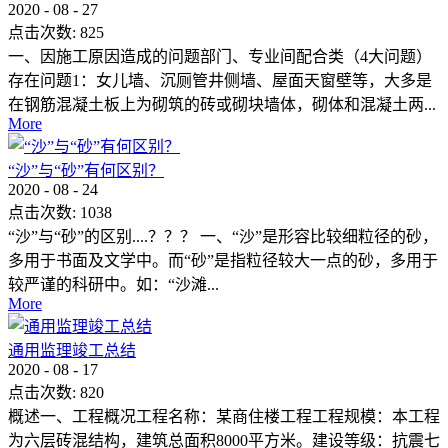
2020
-
08
-
27
点击次数:
825
一、因施工原因造成的问题部门、专业间配合类（4大问题）
存在问题1：女儿墙、沉厕管井侧墙、屋面天窗壁等，大多是
在钢筋混凝土板上为砌筑的砖或砌块墙体，砌体和混凝土两...
More
“沙”与“砂”有何区别？
2020
-
08
-
24
点击次数:
1038
“沙”与“砂”的区别....？？？ 一、“沙”是形容比较细粒径的砂，
多用于书面及文学中。而“砂”是指粒径较大一点的砂，多用于
较严谨的科研中。如：“沙滩...
More
通用监理竣工总结
2020
-
08
-
17
点击次数:
820
概述一、工程概况工程名称：某商住楼工程工程规模：本工程
为六层砖混结构，建筑总面积8000平方米。建设等级：抗震七