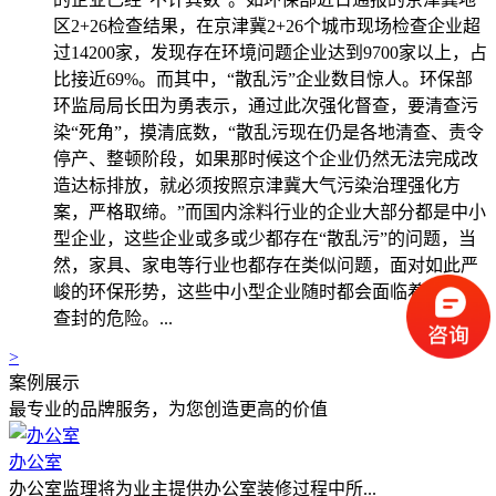
区2+26检查结果，在京津冀2+26个城市现场检查企业超
过14200家，发现存在环境问题企业达到9700家以上，占
比接近69%。而其中，“散乱污”企业数目惊人。环保部
环监局局长田为勇表示，通过此次强化督查，要清查污
染“死角”，摸清底数，“散乱污现在仍是各地清查、责令
停产、整顿阶段，如果那时候这个企业仍然无法完成改
造达标排放，就必须按照京津冀大气污染治理强化方
案，严格取缔。”而国内涂料行业的企业大部分都是中小
型企业，这些企业或多或少都存在“散乱污”的问题，当
然，家具、家电等行业也都存在类似问题，面对如此严
峻的环保形势，这些中小型企业随时都会面临着关停、
查封的危险。...
>
案例展示
最专业的品牌服务，为您创造更高的价值
办公室
办公室监理将为业主提供办公室装修过程中所...