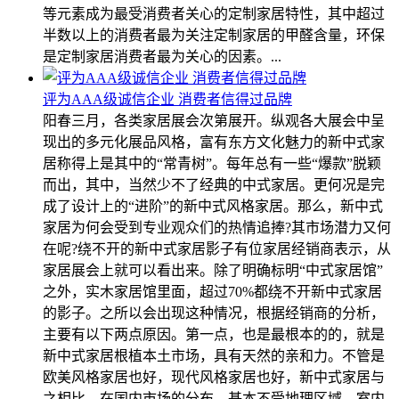
等元素成为最受消费者关心的定制家居特性，其中超过
半数以上的消费者最为关注定制家居的甲醛含量，环保
是定制家居消费者最为关心的因素。...
评为AAA级诚信企业 消费者信得过品牌
阳春三月，各类家居展会次第展开。纵观各大展会中呈
现出的多元化展品风格，富有东方文化魅力的新中式家
居称得上是其中的“常青树”。每年总有一些“爆款”脱颖
而出，其中，当然少不了经典的中式家居。更何况是完
成了设计上的“进阶”的新中式风格家居。那么，新中式
家居为何会受到专业观众们的热情追捧?其市场潜力又何
在呢?绕不开的新中式家居影子有位家居经销商表示，从
家居展会上就可以看出来。除了明确标明“中式家居馆”
之外，实木家居馆里面，超过70%都绕不开新中式家居
的影子。之所以会出现这种情况，根据经销商的分析，
主要有以下两点原因。第一点，也是最根本的的，就是
新中式家居根植本土市场，具有天然的亲和力。不管是
欧美风格家居也好，现代风格家居也好，新中式家居与
之相比，在国内市场的分布，基本不受地理区域、室内