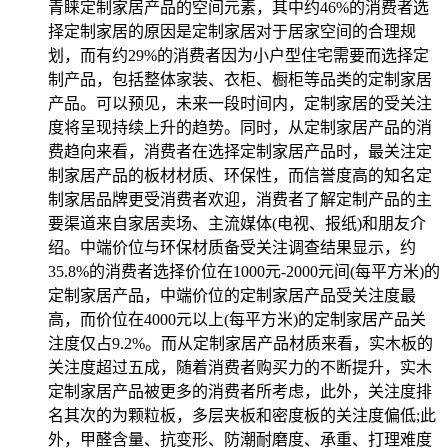
青睐定制家居产品的空间元素，其中约46%的消费者选
择定制家居的原因是定制家居对于居家空间的合理规
划，而有约29%的消费者因为小户型住宅需要而选择定
制产品，包括整体家装、衣柜、橱柜等品类的定制家居
产品。可以预见，未来一段时间内，定制家居的受关注
度将呈现持续上升的趋势。同时，从定制家居产品的消
费趋向来看，消费者在选择定制家居产品时，最关注定
制家居产品的板材材质、环保性，而信誉度高的知名定
制家居品牌更受消费者欢迎，消费者了解定制产品的主
要渠道来自家居卖场、主流媒体(电视、报纸)和朋友介
绍。中端价位与环保材质备受关注调查结果显示，约
35.8%的消费者选择价位在1000元-2000元间(每平方米)的
定制家居产品，中端价位的定制家居产品受关注度最
高，而价位在4000元以上(每平方米)的定制家居产品关
注度仅占9.2%。而从定制家居产品材质来看，实木板的
关注度超过五成，随着消费者购买力的不断提升，实木
定制家居产品被更多的消费者所考虑，此外，关注度排
名其次的为颗粒板，多层夹板和密度板的关注度偏低;此
外，甲醛含量、抗变形、防潮耐磨度、承重、打理难度