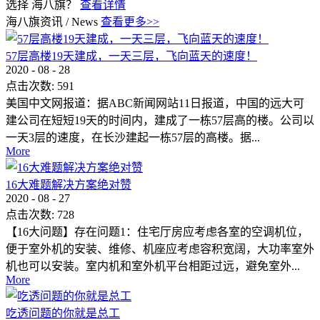
选择 海八旗？
查看详情
海八旗资讯
/
News
查看更多>>
57层高楼19天建成，一天三层，飞向蓝天的速度！
2020
-
08
-
28
点击次数:
591
美国中文网报道：据ABC新闻网站11日报道，中国的远大可
建公司在短短19天的时间内，建成了一栋57层高的楼。公司以
一天3层的速度，在长沙建起一栋57层的高楼。据...
More
16大难题解决方案绝对赞
2020
-
08
-
27
点击次数:
728
【16大问题】存在问题1：住宅厅房应考虑各室的空调机位，
便于室外机的安装、维修、机座应考虑容积宽阔，大功率室外
机也可以安装。室内机和室外机平台相距过远，避免室外...
More
吃透问题的你就是总工