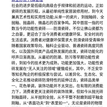
社会的进步是低级向高级合乎规律和前进的运动，正如
瓷砖的发展历程，从最初单纯性家居装修用材，到今天
兼具艺术性和实用性功能;从单一的瓷片，到抛釉砖、全
抛釉、抛晶砖、微晶石的百家争鸣。其中首屈一指的可
数当今的功能性瓷砖——防滑瓷砖，不仅让佛山瓷都为
之自豪，更迎合了当今消费者对健康环保、安全时尚的
生活追求。消费者对健康环保需求大 防滑瓷砖受青睐伴
随着国家政策导向、釉料企业驱动、普通瓷砖高度同质
化，以及国外同类产品成熟发展的启发，瓷砖功能化的
呼声日渐高涨。从最初的防潮、防污等早期功能性瓷
砖，到如今的技术更为成熟，功能更加强大，功能性瓷
砖发展在“无人关注的领域”缓慢成长，其中，不乏安华
等知名陶企的积极探索与尝试。以差异化、生态化、安
全化之名推动瓷砖防滑特性的延伸过去，瓷砖品类单
一、花色单调，装饰功能并不太突出，在有限的消费能
力下，消费者更关注瓷砖的装饰效果，但如今从抛光砖
到釉面砖，从半抛到全抛，从不平整不耐磨到超平釉金
刚釉，从“表面功夫”到“表里如一”，无论是瓷砖的物理