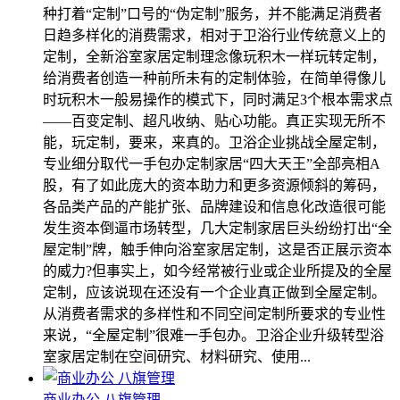
种打着“定制”口号的“伪定制”服务，并不能满足消费者
日趋多样化的消费需求，相对于卫浴行业传统意义上的
定制，全新浴室家居定制理念像玩积木一样玩转定制，
给消费者创造一种前所未有的定制体验，在简单得像儿
时玩积木一般易操作的模式下，同时满足3个根本需求点
――百变定制、超凡收纳、贴心功能。真正实现无所不
能，玩定制，要来，来真的。卫浴企业挑战全屋定制，
专业细分取代一手包办定制家居“四大天王”全部亮相A
股，有了如此庞大的资本助力和更多资源倾斜的筹码，
各品类产品的产能扩张、品牌建设和信息化改造很可能
发生资本倒逼市场转型，几大定制家居巨头纷纷打出“全
屋定制”牌，触手伸向浴室家居定制，这是否正展示资本
的威力?但事实上，如今经常被行业或企业所提及的全屋
定制，应该说现在还没有一个企业真正做到全屋定制。
从消费者需求的多样性和不同空间定制所要求的专业性
来说，“全屋定制”很难一手包办。卫浴企业升级转型浴
室家居定制在空间研究、材料研究、使用...
商业办公 八旗管理