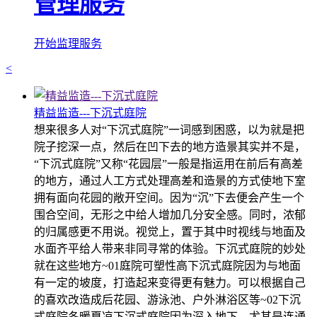
管理服务
开始监理服务
<
精益监造---下沉式庭院
想来很多人对“下沉式庭院”一词感到困惑，以为就是把
院子挖深一点，然后在凹下去的地方造景其实并不是，
“下沉式庭院”又称“花园层”一般是指运用在前后有高差
的地方，通过人工方式处理高差和造景的方式使地下室
拥有面向花园的敞开空间。因为“沉”下去便会产生一个
围合空间，无形之中给人增加几分安全感。同时，浓郁
的归属感更不用说。视觉上，置于其中时视线与地面及
水面齐平给人带来非同寻常的体验。下沉式庭院的妙处
就在这些地方~01庭院可塑性高下沉式庭院因为与地面
有一定的坡度，打造起来变得更有魅力。可以根据自己
的喜欢改造成后花园、游泳池、户外淋浴区等~02下沉
式庭院冬暖夏凉下沉式庭院因为深入地下，尤其是连通