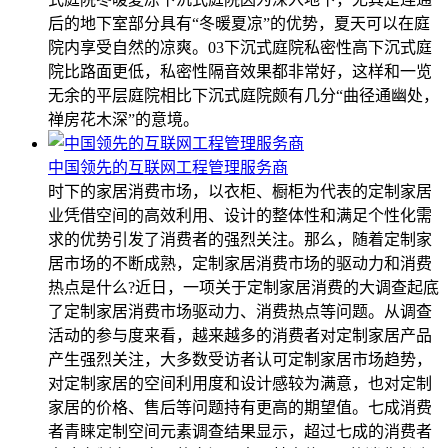
后的地下室部分具有“冬暖夏凉”的优势，夏天可以在庭
院内享受自然的凉爽。03下沉式庭院私密性高下沉式庭
院比路面更低，私密性隔音效果都非常好，这样和一览
无余的平层庭院相比下沉式庭院颇有几分“曲径通幽处，
禅房花木深”的意境。
中国领先的互联网工程管理服务商
时下的家居消费市场，以衣柜、橱柜为代表的定制家居
业凭借空间的高效利用、设计的整体性和满足个性化需
求的优势引发了消费者的强烈关注。那么，随着定制家
居市场的不断成熟，定制家居消费市场的驱动力和消费
热点是什么?近日，一项关于定制家居消费的大调查起底
了定制家居消费市场驱动力、消费热点等问题。从调查
活动的参与度来看，越来越多的消费者对定制家居产品
产生强烈关注，大多数受访者认可定制家居市场趋势，
对定制家居的空间利用度和设计感较为满意，也对定制
家居的价格、售后等问题持有更高的期望值。七成消费
者青睐定制空间元素调查结果显示，超过七成的消费者