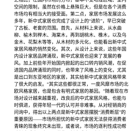
空间的限制，虽然在价格上悬殊巨大，但是在各个消费
市场均有相当大的接受面。第二点，家居市场发展这么
多年，新中式家居也完成了设计上的“进阶”，早已突破
了古板、老套的范围。首先，从材料上来说，从水曲
柳、榆木到榉木、海棠木，再到胡桃木、橡木，以及乌
金木、花梨木等等，从木材的多元化，也能看出新中式
家居风格的悄然变化。其次，从设计上来说，这些年国
内设计家居品牌涌现，新中式家居也迎来了发展的春
风。加上前些年开始国内掀起的出口转内销风潮，在促
进国内品牌涌现的同时，也带来了风格上的变化，尤其
是出口到东亚地区的家居，其实给新中式家居风格带来
了很大的启发。“其实这些都很正常，一度风靡市场的北
欧风格家居，也是包含有明式家居的基因。”随着现在市
场对设计越来越重视，改良后的中式家居风格，也能与
时俱进，获得年轻一代的认可并非难事。从对经销商的
问询中，得出以上两点是新中式家居摆脱“消费断层”的
重要原因——市场所担忧的新中式家居无法获得消费者
青睐的现象终究未出现，或者说，市场的逐利性成功帮