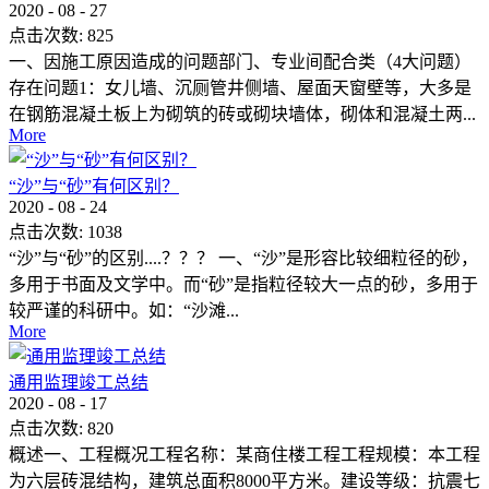
2020
-
08
-
27
点击次数:
825
一、因施工原因造成的问题部门、专业间配合类（4大问题）
存在问题1：女儿墙、沉厕管井侧墙、屋面天窗壁等，大多是
在钢筋混凝土板上为砌筑的砖或砌块墙体，砌体和混凝土两...
More
“沙”与“砂”有何区别？
2020
-
08
-
24
点击次数:
1038
“沙”与“砂”的区别....？？？ 一、“沙”是形容比较细粒径的砂，
多用于书面及文学中。而“砂”是指粒径较大一点的砂，多用于
较严谨的科研中。如：“沙滩...
More
通用监理竣工总结
2020
-
08
-
17
点击次数:
820
概述一、工程概况工程名称：某商住楼工程工程规模：本工程
为六层砖混结构，建筑总面积8000平方米。建设等级：抗震七