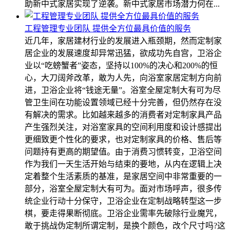
助新中式家居实现了逆袭。新中式家居市场潜力何在...
工程管理专业团队 提供全方位最具价值的服务
近几年，家居建材行业的发展进入瓶颈期，然而定制家
居企业的发展速度却异常迅猛，欲成功先自宫，卫浴企
业以“吃螃蟹者”姿态，坚持以100%的决心和200%的恒
心，大刀阔斧改革，敢为人先，向浴室家居定制方向前
进，卫浴企业将“钱途无量”。浴室全屋定制大有可为尽
管卫生间在功能设置领域已经十分完善，但仍然存在没
有解决的需求。比如越来越多的消费者对定制家具产品
产生强烈关注，对浴室家具的空间利用度和设计感提出
更细致更个性化的要求，也对定制家具的价格、售后等
问题持有更高的期望值。由于消费习惯转变，卫浴空间
作为我们一天生活开始与结束的要地，从内在逻辑上决
定着整个生活素质的基准，是家居空间中非常重要的一
部分，浴室全屋定制大有可为。面对市场呼声，很多传
统企业行动十分保守，卫浴企业在定制战略转型这一步
棋，要走得果断彻底。卫浴企业需率先破除行业魔咒，
敢于挑战伪定制所谓定制，是换个颜色，改个尺寸吗?这