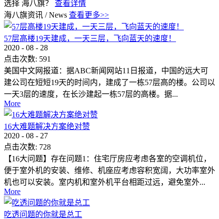
选择 海八旗？
查看详情
海八旗资讯
/
News
查看更多>>
57层高楼19天建成，一天三层，飞向蓝天的速度！
2020
-
08
-
28
点击次数:
591
美国中文网报道：据ABC新闻网站11日报道，中国的远大可
建公司在短短19天的时间内，建成了一栋57层高的楼。公司以
一天3层的速度，在长沙建起一栋57层的高楼。据...
More
16大难题解决方案绝对赞
2020
-
08
-
27
点击次数:
728
【16大问题】存在问题1：住宅厅房应考虑各室的空调机位，
便于室外机的安装、维修、机座应考虑容积宽阔，大功率室外
机也可以安装。室内机和室外机平台相距过远，避免室外...
More
吃透问题的你就是总工