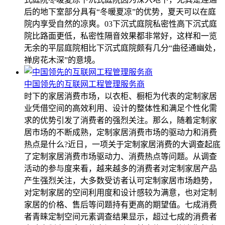
后的地下室部分具有“冬暖夏凉”的优势，夏天可以在庭
院内享受自然的凉爽。03下沉式庭院私密性高下沉式庭
院比路面更低，私密性隔音效果都非常好，这样和一览
无余的平层庭院相比下沉式庭院颇有几分“曲径通幽处，
禅房花木深”的意境。
中国领先的互联网工程管理服务商
时下的家居消费市场，以衣柜、橱柜为代表的定制家居
业凭借空间的高效利用、设计的整体性和满足个性化需
求的优势引发了消费者的强烈关注。那么，随着定制家
居市场的不断成熟，定制家居消费市场的驱动力和消费
热点是什么?近日，一项关于定制家居消费的大调查起底
了定制家居消费市场驱动力、消费热点等问题。从调查
活动的参与度来看，越来越多的消费者对定制家居产品
产生强烈关注，大多数受访者认可定制家居市场趋势，
对定制家居的空间利用度和设计感较为满意，也对定制
家居的价格、售后等问题持有更高的期望值。七成消费
者青睐定制空间元素调查结果显示，超过七成的消费者