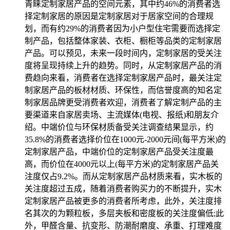
青睐定制家居产品的空间元素，其中约46%的消费者选
择定制家居的原因是定制家居对于居家空间的合理规
划，而有约29%的消费者因为小户型住宅需要而选择定
制产品，包括整体家装、衣柜、橱柜等品类的定制家居
产品。可以预见，未来一段时间内，定制家居的受关注
度将呈现持续上升的趋势。同时，从定制家居产品的消
费趋向来看，消费者在选择定制家居产品时，最关注定
制家居产品的板材材质、环保性，而信誉度高的知名定
制家居品牌更受消费者欢迎，消费者了解定制产品的主
要渠道来自家居卖场、主流媒体(电视、报纸)和朋友介
绍。中端价位与环保材质备受关注调查结果显示，约
35.8%的消费者选择价位在1000元-2000元间(每平方米)的
定制家居产品，中端价位的定制家居产品受关注度最
高，而价位在4000元以上(每平方米)的定制家居产品关
注度仅占9.2%。而从定制家居产品材质来看，实木板的
关注度超过五成，随着消费者购买力的不断提升，实木
定制家居产品被更多的消费者所考虑，此外，关注度排
名其次的为颗粒板，多层夹板和密度板的关注度偏低;此
外，甲醛含量、抗变形、防潮耐磨度、承重、打理难度