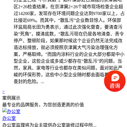
区2+26检查结果，在京津冀2+26个城市现场检查企业超
过14200家，发现存在环境问题企业达到9700家以上，占
比接近69%。而其中，“散乱污”企业数目惊人。环保部
环监局局长田为勇表示，通过此次强化督查，要清查污
染“死角”，摸清底数，“散乱污现在仍是各地清查、责令
停产、整顿阶段，如果那时候这个企业仍然无法完成改
造达标排放，就必须按照京津冀大气污染治理强化方
案，严格取缔。”而国内涂料行业的企业大部分都是中小
型企业，这些企业或多或少都存在“散乱污”的问题，当
然，家具、家电等行业也都存在类似问题，面对如此严
峻的环保形势，这些中小型企业随时都会面临着关停、
查封的危险。...
>
案例展示
最专业的品牌服务，为您创造更高的价值
办公室
办公室监理将为业主提供办公室装修过程中所...