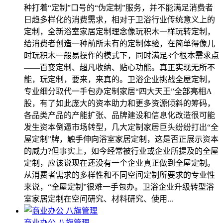
种打着“定制”口号的“伪定制”服务，并不能满足消费者
日趋多样化的消费需求，相对于卫浴行业传统意义上的
定制，全新浴室家居定制理念像玩积木一样玩转定制，
给消费者创造一种前所未有的定制体验，在简单得像儿
时玩积木一般易操作的模式下，同时满足3个根本需求点
――百变定制、超凡收纳、贴心功能。真正实现无所不
能，玩定制，要来，来真的。卫浴企业挑战全屋定制，
专业细分取代一手包办定制家居“四大天王”全部亮相A
股，有了如此庞大的资本助力和更多资源倾斜的筹码，
各品类产品的产能扩张、品牌建设和信息化改造很可能
发生资本倒逼市场转型，几大定制家居巨头纷纷打出“全
屋定制”牌，触手伸向浴室家居定制，这是否正展示资本
的威力?但事实上，如今经常被行业或企业所提及的全屋
定制，应该说现在还没有一个企业真正做到全屋定制。
从消费者需求的多样性和不同空间定制所要求的专业性
来说，“全屋定制”很难一手包办。卫浴企业升级转型浴
室家居定制在空间研究、材料研究、使用...
商业办公 八旗管理