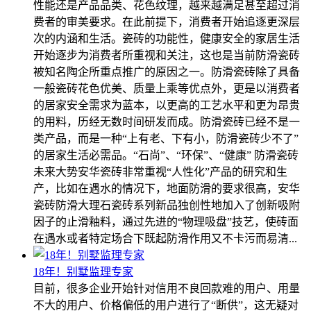
性能还是产品品类、花色纹理，越来越满足甚至超过消
费者的审美要求。在此前提下，消费者开始追逐更深层
次的内涵和生活。瓷砖的功能性，健康安全的家居生活
开始逐步为消费者所重视和关注，这也是当前防滑瓷砖
被知名陶企所重点推广的原因之一。防滑瓷砖除了具备
一般瓷砖花色优美、质量上乘等优点外，更是以消费者
的居家安全需求为蓝本，以更高的工艺水平和更为昂贵
的用料，历经无数时间研发而成。防滑瓷砖已经不是一
类产品，而是一种“上有老、下有小，防滑瓷砖少不了”
的居家生活必需品。“石尚”、“环保”、“健康” 防滑瓷砖
未来大势安华瓷砖非常重视“人性化”产品的研究和生
产，比如在遇水的情况下，地面防滑的要求很高，安华
瓷砖防滑大理石瓷砖系列新品独创性地加入了创新吸附
因子的止滑釉料，通过先进的“物理吸盘”技艺，使砖面
在遇水或者特定场合下既起防滑作用又不卡污而易清...
18年！别墅监理专家
目前，很多企业开始针对信用不良回款难的用户、用量
不大的用户、价格偏低的用户进行了“断供”，这无疑对