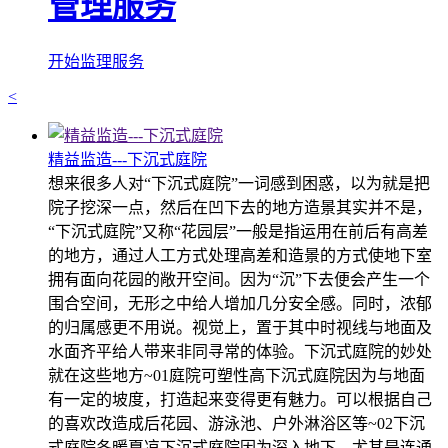
管理服务
开始监理服务
<
精益监造---下沉式庭院
想来很多人对“下沉式庭院”一词感到困惑，以为就是把
院子挖深一点，然后在凹下去的地方造景其实并不是，
“下沉式庭院”又称“花园层”一般是指运用在前后有高差
的地方，通过人工方式处理高差和造景的方式使地下室
拥有面向花园的敞开空间。因为“沉”下去便会产生一个
围合空间，无形之中给人增加几分安全感。同时，浓郁
的归属感更不用说。视觉上，置于其中时视线与地面及
水面齐平给人带来非同寻常的体验。下沉式庭院的妙处
就在这些地方~01庭院可塑性高下沉式庭院因为与地面
有一定的坡度，打造起来变得更有魅力。可以根据自己
的喜欢改造成后花园、游泳池、户外淋浴区等~02下沉
式庭院冬暖夏凉下沉式庭院因为深入地下，尤其是连通