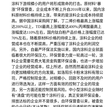
涂料下游规模小的用户将形成致命的打击。原材料“暴
涨”环保督查，企业成本不断上升自2016年以来，国内涂
料原材料价格持续上涨，带来的是涂料企业成本持续提
高。据中国涂料采购网了解，丁二烯价格最高上涨幅度
达200%以上，TDI最高上涨幅度达400%;丙烯酸最高上
涨幅度达110%左右，国内钛白粉产品价格上涨幅度已达
70%左右，随着原材料价格的持续上涨，涂料企业的经
营成本也在不断提高，严重压缩了涂料企业的利润空
间。另外，自最严环保法实施以来，国内涂料企业就面
临着很大的环保压力，环保督查力度一轮高过一轮，涂
料企业需要花费大笔资金购置环保设备，也进一步增加
了企业的经营成本，综上所述，自然而然逼迫涂料企业
向更加精细化的方向发展。如洛阳乐卡粉末涂料有限公
司，严格控制现金流，对规模小、回款不及时的的用户
进行筛选淘汰，这样一方面有效的控制了企业的现金
流，另一方面还能控制贸易风险。中小型涂料企业随时
有“清盘”的可能在整个涂料行业，真正安装环保设备，
排放达标的企业并不是很多，自环保督查以来，被查处
的企业已经“不计其数”。如环保部近日通报的京津冀地