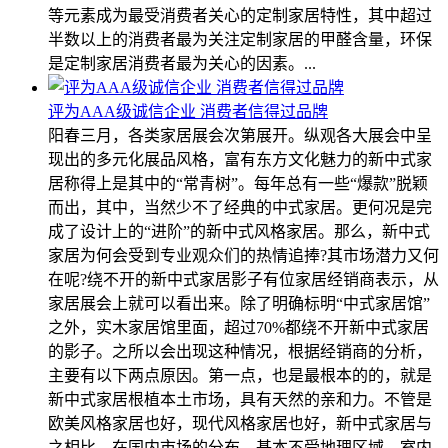
等元素成为最受消费者关心的定制家居特性，其中超过
半数以上的消费者最为关注定制家居的甲醛含量，环保
是定制家居消费者最为关心的因素。...
评为AAA级诚信企业 消费者信得过品牌
阳春三月，各类家居展会次第展开。纵观各大展会中呈
现出的多元化展品风格，富有东方文化魅力的新中式家
居称得上是其中的“常青树”。每年总有一些“爆款”脱颖
而出，其中，当然少不了经典的中式家居。更何况是完
成了设计上的“进阶”的新中式风格家居。那么，新中式
家居为何会受到专业观众们的热情追捧?其市场潜力又何
在呢?绕不开的新中式家居影子有位家居经销商表示，从
家居展会上就可以看出来。除了明确标明“中式家居馆”
之外，实木家居馆里面，超过70%都绕不开新中式家居
的影子。之所以会出现这种情况，根据经销商的分析，
主要有以下两点原因。第一点，也是最根本的的，就是
新中式家居根植本土市场，具有天然的亲和力。不管是
欧美风格家居也好，现代风格家居也好，新中式家居与
之相比，在国内市场的分布，基本不受地理区域、室内