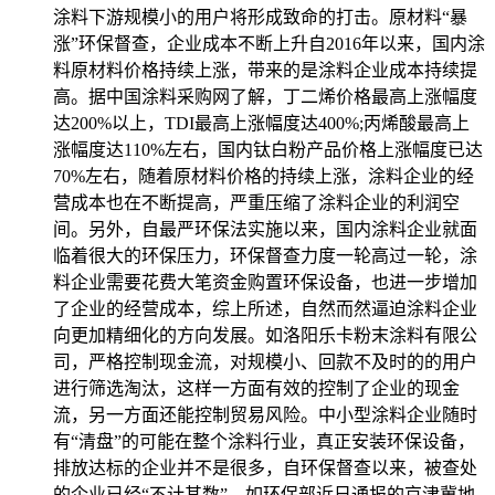
涂料下游规模小的用户将形成致命的打击。原材料“暴
涨”环保督查，企业成本不断上升自2016年以来，国内涂
料原材料价格持续上涨，带来的是涂料企业成本持续提
高。据中国涂料采购网了解，丁二烯价格最高上涨幅度
达200%以上，TDI最高上涨幅度达400%;丙烯酸最高上
涨幅度达110%左右，国内钛白粉产品价格上涨幅度已达
70%左右，随着原材料价格的持续上涨，涂料企业的经
营成本也在不断提高，严重压缩了涂料企业的利润空
间。另外，自最严环保法实施以来，国内涂料企业就面
临着很大的环保压力，环保督查力度一轮高过一轮，涂
料企业需要花费大笔资金购置环保设备，也进一步增加
了企业的经营成本，综上所述，自然而然逼迫涂料企业
向更加精细化的方向发展。如洛阳乐卡粉末涂料有限公
司，严格控制现金流，对规模小、回款不及时的的用户
进行筛选淘汰，这样一方面有效的控制了企业的现金
流，另一方面还能控制贸易风险。中小型涂料企业随时
有“清盘”的可能在整个涂料行业，真正安装环保设备，
排放达标的企业并不是很多，自环保督查以来，被查处
的企业已经“不计其数”。如环保部近日通报的京津冀地