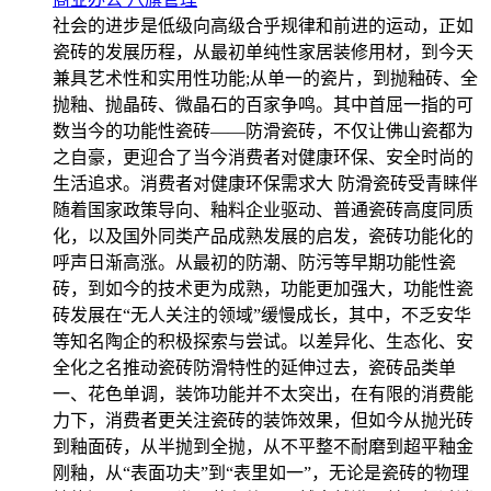
社会的进步是低级向高级合乎规律和前进的运动，正如
瓷砖的发展历程，从最初单纯性家居装修用材，到今天
兼具艺术性和实用性功能;从单一的瓷片，到抛釉砖、全
抛釉、抛晶砖、微晶石的百家争鸣。其中首屈一指的可
数当今的功能性瓷砖——防滑瓷砖，不仅让佛山瓷都为
之自豪，更迎合了当今消费者对健康环保、安全时尚的
生活追求。消费者对健康环保需求大 防滑瓷砖受青睐伴
随着国家政策导向、釉料企业驱动、普通瓷砖高度同质
化，以及国外同类产品成熟发展的启发，瓷砖功能化的
呼声日渐高涨。从最初的防潮、防污等早期功能性瓷
砖，到如今的技术更为成熟，功能更加强大，功能性瓷
砖发展在“无人关注的领域”缓慢成长，其中，不乏安华
等知名陶企的积极探索与尝试。以差异化、生态化、安
全化之名推动瓷砖防滑特性的延伸过去，瓷砖品类单
一、花色单调，装饰功能并不太突出，在有限的消费能
力下，消费者更关注瓷砖的装饰效果，但如今从抛光砖
到釉面砖，从半抛到全抛，从不平整不耐磨到超平釉金
刚釉，从“表面功夫”到“表里如一”，无论是瓷砖的物理