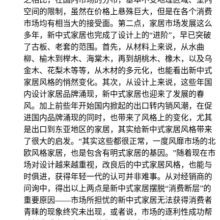
空间的限制，虽然在价格上悬殊巨大，但是在各个消费
市场均有相当大的接受面。第二点，家居市场发展这么
多年，新中式家居也完成了设计上的“进阶”，早已突破
了古板、老套的范围。首先，从材料上来说，从水曲
柳、榆木到榉木、海棠木，再到胡桃木、橡木，以及乌
金木、花梨木等等，从木材的多元化，也能看出新中式
家居风格的悄然变化。其次，从设计上来说，这些年国
内设计家居品牌涌现，新中式家居也迎来了发展的春
风。加上前些年开始国内掀起的出口转内销风潮，在促
进国内品牌涌现的同时，也带来了风格上的变化，尤其
是出口到东亚地区的家居，其实给新中式家居风格带来
了很大的启发。“其实这些都很正常，一度风靡市场的北
欧风格家居，也是包含有明式家居的基因。”随着现在市
场对设计越来越重视，改良后的中式家居风格，也能与
时俱进，获得年轻一代的认可并非难事。从对经销商的
问询中，得出以上两点是新中式家居摆脱“消费断层”的
重要原因——市场所担忧的新中式家居无法获得消费者
青睐的现象终究未出现，或者说，市场的逐利性成功帮