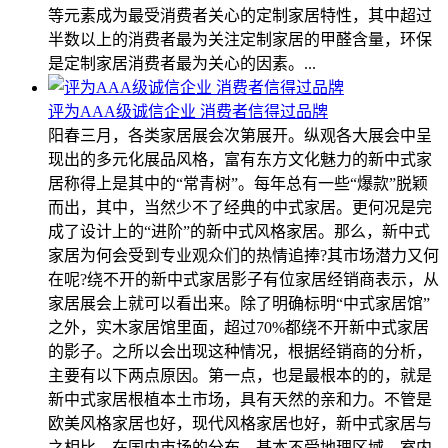
等元素成为最受消费者关心的定制家居特性，其中超过
半数以上的消费者最为关注定制家居的甲醛含量，环保
是定制家居消费者最为关心的因素。...
评为AAA级诚信企业 消费者信得过品牌
阳春三月，各类家居展会次第展开。纵观各大展会中呈
现出的多元化展品风格，富有东方文化魅力的新中式家
居称得上是其中的“常青树”。每年总有一些“爆款”脱颖
而出，其中，当然少不了经典的中式家居。更何况是完
成了设计上的“进阶”的新中式风格家居。那么，新中式
家居为何会受到专业观众们的热情追捧?其市场潜力又何
在呢?绕不开的新中式家居影子有位家居经销商表示，从
家居展会上就可以看出来。除了明确标明“中式家居馆”
之外，实木家居馆里面，超过70%都绕不开新中式家居
的影子。之所以会出现这种情况，根据经销商的分析，
主要有以下两点原因。第一点，也是最根本的的，就是
新中式家居根植本土市场，具有天然的亲和力。不管是
欧美风格家居也好，现代风格家居也好，新中式家居与
之相比，在国内市场的分布，基本不受地理区域、室内