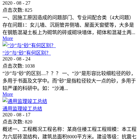
2020
-
08
-
27
点击次数:
825
一、因施工原因造成的问题部门、专业间配合类（4大问题）
存在问题1：女儿墙、沉厕管井侧墙、屋面天窗壁等，大多是
在钢筋混凝土板上为砌筑的砖或砌块墙体，砌体和混凝土两...
More
“沙”与“砂”有何区别？
2020
-
08
-
24
点击次数:
1038
“沙”与“砂”的区别....？？？ 一、“沙”是形容比较细粒径的砂，
多用于书面及文学中。而“砂”是指粒径较大一点的砂，多用于
较严谨的科研中。如：“沙滩...
More
通用监理竣工总结
2020
-
08
-
17
点击次数:
820
概述一、工程概况工程名称：某商住楼工程工程规模：本工程
为六层砖混结构，建筑总面积8000平方米。建设等级：抗震七