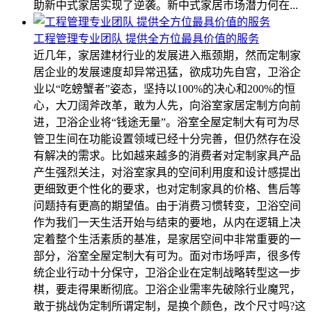
助新中式家居实现了逆袭。新中式家居市场潜力何在...
工程管理专业团队 提供全方位最具价值的服务
近几年，家居建材行业的发展进入瓶颈期，然而定制家
居企业的发展速度却异常迅猛，欲成功先自宫，卫浴企
业以“吃螃蟹者”姿态，坚持以100%的决心和200%的恒
心，大刀阔斧改革，敢为人先，向浴室家居定制方向前
进，卫浴企业将“钱途无量”。浴室全屋定制大有可为尽
管卫生间在功能设置领域已经十分完善，但仍然存在没
有解决的需求。比如越来越多的消费者对定制家具产品
产生强烈关注，对浴室家具的空间利用度和设计感提出
更细致更个性化的要求，也对定制家具的价格、售后等
问题持有更高的期望值。由于消费习惯转变，卫浴空间
作为我们一天生活开始与结束的要地，从内在逻辑上决
定着整个生活素质的基准，是家居空间中非常重要的一
部分，浴室全屋定制大有可为。面对市场呼声，很多传
统企业行动十分保守，卫浴企业在定制战略转型这一步
棋，要走得果断彻底。卫浴企业需率先破除行业魔咒，
敢于挑战伪定制所谓定制，是换个颜色，改个尺寸吗?这