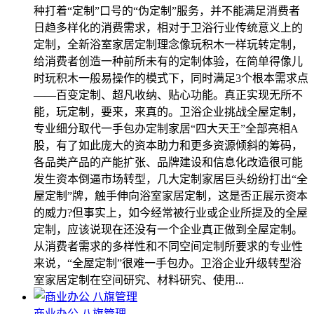
种打着“定制”口号的“伪定制”服务，并不能满足消费者
日趋多样化的消费需求，相对于卫浴行业传统意义上的
定制，全新浴室家居定制理念像玩积木一样玩转定制，
给消费者创造一种前所未有的定制体验，在简单得像儿
时玩积木一般易操作的模式下，同时满足3个根本需求点
――百变定制、超凡收纳、贴心功能。真正实现无所不
能，玩定制，要来，来真的。卫浴企业挑战全屋定制，
专业细分取代一手包办定制家居“四大天王”全部亮相A
股，有了如此庞大的资本助力和更多资源倾斜的筹码，
各品类产品的产能扩张、品牌建设和信息化改造很可能
发生资本倒逼市场转型，几大定制家居巨头纷纷打出“全
屋定制”牌，触手伸向浴室家居定制，这是否正展示资本
的威力?但事实上，如今经常被行业或企业所提及的全屋
定制，应该说现在还没有一个企业真正做到全屋定制。
从消费者需求的多样性和不同空间定制所要求的专业性
来说，“全屋定制”很难一手包办。卫浴企业升级转型浴
室家居定制在空间研究、材料研究、使用...
商业办公 八旗管理