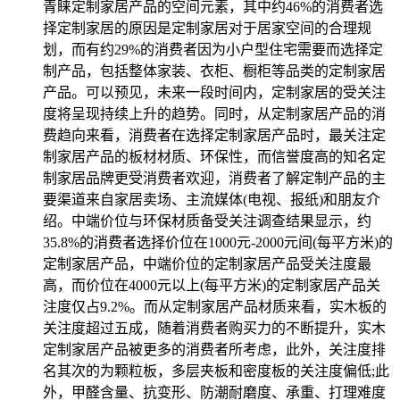
青睐定制家居产品的空间元素，其中约46%的消费者选
择定制家居的原因是定制家居对于居家空间的合理规
划，而有约29%的消费者因为小户型住宅需要而选择定
制产品，包括整体家装、衣柜、橱柜等品类的定制家居
产品。可以预见，未来一段时间内，定制家居的受关注
度将呈现持续上升的趋势。同时，从定制家居产品的消
费趋向来看，消费者在选择定制家居产品时，最关注定
制家居产品的板材材质、环保性，而信誉度高的知名定
制家居品牌更受消费者欢迎，消费者了解定制产品的主
要渠道来自家居卖场、主流媒体(电视、报纸)和朋友介
绍。中端价位与环保材质备受关注调查结果显示，约
35.8%的消费者选择价位在1000元-2000元间(每平方米)的
定制家居产品，中端价位的定制家居产品受关注度最
高，而价位在4000元以上(每平方米)的定制家居产品关
注度仅占9.2%。而从定制家居产品材质来看，实木板的
关注度超过五成，随着消费者购买力的不断提升，实木
定制家居产品被更多的消费者所考虑，此外，关注度排
名其次的为颗粒板，多层夹板和密度板的关注度偏低;此
外，甲醛含量、抗变形、防潮耐磨度、承重、打理难度