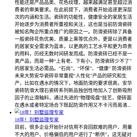
性能还是产品品类、花色纹理，越来越满足甚至超过消
费者的审美要求。在此前提下，消费者开始追逐更深层
次的内涵和生活。瓷砖的功能性，健康安全的家居生活
开始逐步为消费者所重视和关注，这也是当前防滑瓷砖
被知名陶企所重点推广的原因之一。防滑瓷砖除了具备
一般瓷砖花色优美、质量上乘等优点外，更是以消费者
的居家安全需求为蓝本，以更高的工艺水平和更为昂贵
的用料，历经无数时间研发而成。防滑瓷砖已经不是一
类产品，而是一种“上有老、下有小，防滑瓷砖少不了”
的居家生活必需品。“石尚”、“环保”、“健康” 防滑瓷砖
未来大势安华瓷砖非常重视“人性化”产品的研究和生
产，比如在遇水的情况下，地面防滑的要求很高，安华
瓷砖防滑大理石瓷砖系列新品独创性地加入了创新吸附
因子的止滑釉料，通过先进的“物理吸盘”技艺，使砖面
在遇水或者特定场合下既起防滑作用又不卡污而易清...
18年！别墅监理专家
目前，很多企业开始针对信用不良回款难的用户、用量
不大的用户、价格偏低的用户进行了“断供”，这无疑对