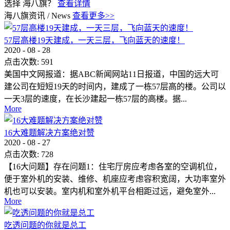
选择 海八旗？
查看详情
海八旗资讯
/
News
查看更多>>
57层高楼19天建成，一天三层，飞向蓝天的速度！
2020
-
08
-
28
点击次数:
591
美国中文网报道：据ABC新闻网站11日报道，中国的远大可
建公司在短短19天的时间内，建成了一栋57层高的楼。公司以
一天3层的速度，在长沙建起一栋57层的高楼。据...
More
16大难题解决方案绝对赞
2020
-
08
-
27
点击次数:
728
【16大问题】存在问题1：住宅厅房应考虑各室的空调机位，
便于室外机的安装、维修、机座应考虑容积宽阔，大功率室外
机也可以安装。室内机和室外机平台相距过远，避免室外...
More
吃透问题的你就是总工