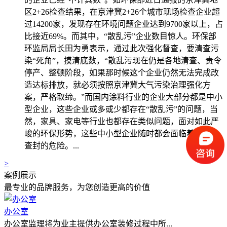
区2+26检查结果，在京津冀2+26个城市现场检查企业超
过14200家，发现存在环境问题企业达到9700家以上，占
比接近69%。而其中，“散乱污”企业数目惊人。环保部
环监局局长田为勇表示，通过此次强化督查，要清查污
染“死角”，摸清底数，“散乱污现在仍是各地清查、责令
停产、整顿阶段，如果那时候这个企业仍然无法完成改
造达标排放，就必须按照京津冀大气污染治理强化方
案，严格取缔。”而国内涂料行业的企业大部分都是中小
型企业，这些企业或多或少都存在“散乱污”的问题，当
然，家具、家电等行业也都存在类似问题，面对如此严
峻的环保形势，这些中小型企业随时都会面临着关停、
查封的危险。...
>
案例展示
最专业的品牌服务，为您创造更高的价值
办公室
办公室监理将为业主提供办公室装修过程中所...