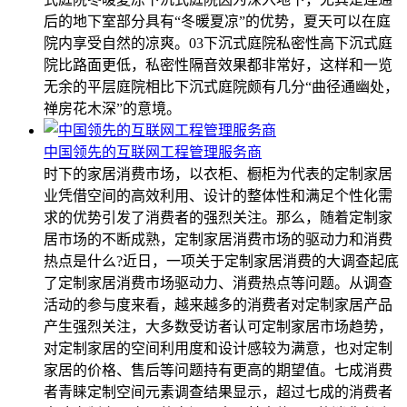
后的地下室部分具有“冬暖夏凉”的优势，夏天可以在庭
院内享受自然的凉爽。03下沉式庭院私密性高下沉式庭
院比路面更低，私密性隔音效果都非常好，这样和一览
无余的平层庭院相比下沉式庭院颇有几分“曲径通幽处，
禅房花木深”的意境。
中国领先的互联网工程管理服务商
时下的家居消费市场，以衣柜、橱柜为代表的定制家居
业凭借空间的高效利用、设计的整体性和满足个性化需
求的优势引发了消费者的强烈关注。那么，随着定制家
居市场的不断成熟，定制家居消费市场的驱动力和消费
热点是什么?近日，一项关于定制家居消费的大调查起底
了定制家居消费市场驱动力、消费热点等问题。从调查
活动的参与度来看，越来越多的消费者对定制家居产品
产生强烈关注，大多数受访者认可定制家居市场趋势，
对定制家居的空间利用度和设计感较为满意，也对定制
家居的价格、售后等问题持有更高的期望值。七成消费
者青睐定制空间元素调查结果显示，超过七成的消费者