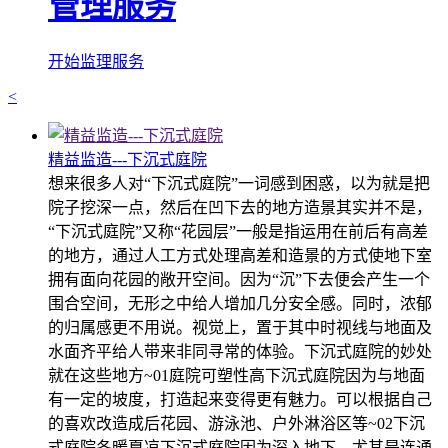
管理服务
开始监理服务
<
精益监造---下沉式庭院
想来很多人对“下沉式庭院”一词感到困惑，以为就是把
院子挖深一点，然后在凹下去的地方造景其实并不是，
“下沉式庭院”又称“花园层”一般是指运用在前后有高差
的地方，通过人工方式处理高差和造景的方式使地下室
拥有面向花园的敞开空间。因为“沉”下去便会产生一个
围合空间，无形之中给人增加几分安全感。同时，浓郁
的归属感更不用说。视觉上，置于其中时视线与地面及
水面齐平给人带来非同寻常的体验。下沉式庭院的妙处
就在这些地方~01庭院可塑性高下沉式庭院因为与地面
有一定的坡度，打造起来变得更有魅力。可以根据自己
的喜欢改造成后花园、游泳池、户外淋浴区等~02下沉
式庭院冬暖夏凉下沉式庭院因为深入地下，尤其是连通