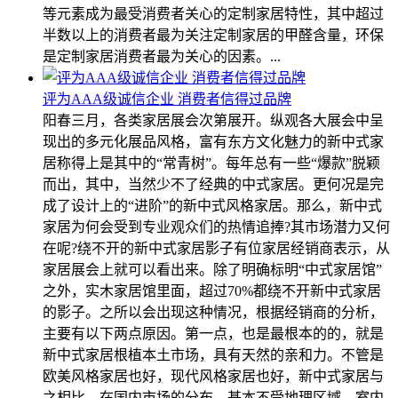
等元素成为最受消费者关心的定制家居特性，其中超过
半数以上的消费者最为关注定制家居的甲醛含量，环保
是定制家居消费者最为关心的因素。...
评为AAA级诚信企业 消费者信得过品牌
阳春三月，各类家居展会次第展开。纵观各大展会中呈
现出的多元化展品风格，富有东方文化魅力的新中式家
居称得上是其中的“常青树”。每年总有一些“爆款”脱颖
而出，其中，当然少不了经典的中式家居。更何况是完
成了设计上的“进阶”的新中式风格家居。那么，新中式
家居为何会受到专业观众们的热情追捧?其市场潜力又何
在呢?绕不开的新中式家居影子有位家居经销商表示，从
家居展会上就可以看出来。除了明确标明“中式家居馆”
之外，实木家居馆里面，超过70%都绕不开新中式家居
的影子。之所以会出现这种情况，根据经销商的分析，
主要有以下两点原因。第一点，也是最根本的的，就是
新中式家居根植本土市场，具有天然的亲和力。不管是
欧美风格家居也好，现代风格家居也好，新中式家居与
之相比，在国内市场的分布，基本不受地理区域、室内