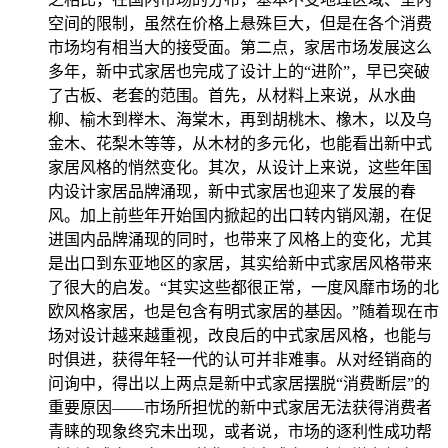
空间的限制，虽然在价格上悬殊巨大，但是在各个消费
市场均有相当大的接受面。第二点，家居市场发展这么
多年，新中式家居也完成了设计上的“进阶”，早已突破
了古板、老套的范围。首先，从材料上来说，从水曲
柳、榆木到榉木、海棠木，再到胡桃木、橡木，以及乌
金木、花梨木等等，从木材的多元化，也能看出新中式
家居风格的悄然变化。其次，从设计上来说，这些年国
内设计家居品牌涌现，新中式家居也迎来了发展的春
风。加上前些年开始国内掀起的出口转内销风潮，在促
进国内品牌涌现的同时，也带来了风格上的变化，尤其
是出口到东亚地区的家居，其实给新中式家居风格带来
了很大的启发。“其实这些都很正常，一度风靡市场的北
欧风格家居，也是包含有明式家居的基因。”随着现在市
场对设计越来越重视，改良后的中式家居风格，也能与
时俱进，获得年轻一代的认可并非难事。从对经销商的
问询中，得出以上两点是新中式家居摆脱“消费断层”的
重要原因——市场所担忧的新中式家居无法获得消费者
青睐的现象终究未出现，或者说，市场的逐利性成功帮