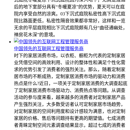
后的地下室部分具有“冬暖夏凉”的优势，夏天可以在庭
院内享受自然的凉爽。03下沉式庭院私密性高下沉式庭
院比路面更低，私密性隔音效果都非常好，这样和一览
无余的平层庭院相比下沉式庭院颇有几分“曲径通幽处，
禅房花木深”的意境。
中国领先的互联网工程管理服务商
时下的家居消费市场，以衣柜、橱柜为代表的定制家居
业凭借空间的高效利用、设计的整体性和满足个性化需
求的优势引发了消费者的强烈关注。那么，随着定制家
居市场的不断成熟，定制家居消费市场的驱动力和消费
热点是什么?近日，一项关于定制家居消费的大调查起底
了定制家居消费市场驱动力、消费热点等问题。从调查
活动的参与度来看，越来越多的消费者对定制家居产品
产生强烈关注，大多数受访者认可定制家居市场趋势，
对定制家居的空间利用度和设计感较为满意，也对定制
家居的价格、售后等问题持有更高的期望值。七成消费
者青睐定制空间元素调查结果显示，超过七成的消费者