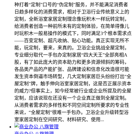
种打着“定制”口号的“伪定制”服务，并不能满足消费者
日趋多样化的消费需求，相对于卫浴行业传统意义上的
定制，全新浴室家居定制理念像玩积木一样玩转定制，
给消费者创造一种前所未有的定制体验，在简单得像儿
时玩积木一般易操作的模式下，同时满足3个根本需求点
――百变定制、超凡收纳、贴心功能。真正实现无所不
能，玩定制，要来，来真的。卫浴企业挑战全屋定制，
专业细分取代一手包办定制家居“四大天王”全部亮相A
股，有了如此庞大的资本助力和更多资源倾斜的筹码，
各品类产品的产能扩张、品牌建设和信息化改造很可能
发生资本倒逼市场转型，几大定制家居巨头纷纷打出“全
屋定制”牌，触手伸向浴室家居定制，这是否正展示资本
的威力?但事实上，如今经常被行业或企业所提及的全屋
定制，应该说现在还没有一个企业真正做到全屋定制。
从消费者需求的多样性和不同空间定制所要求的专业性
来说，“全屋定制”很难一手包办。卫浴企业升级转型浴
室家居定制在空间研究、材料研究、使用...
商业办公 八旗管理