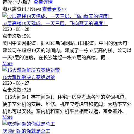
选择 海八旗？
查看详情
海八旗资讯
/
News
查看更多>>
57层高楼19天建成，一天三层，飞向蓝天的速度！
2020
-
08
-
28
点击次数:
591
美国中文网报道：据ABC新闻网站11日报道，中国的远大可
建公司在短短19天的时间内，建成了一栋57层高的楼。公司以
一天3层的速度，在长沙建起一栋57层的高楼。据...
More
16大难题解决方案绝对赞
2020
-
08
-
27
点击次数:
728
【16大问题】存在问题1：住宅厅房应考虑各室的空调机位，
便于室外机的安装、维修、机座应考虑容积宽阔，大功率室外
机也可以安装。室内机和室外机平台相距过远，避免室外...
More
吃透问题的你就是总工