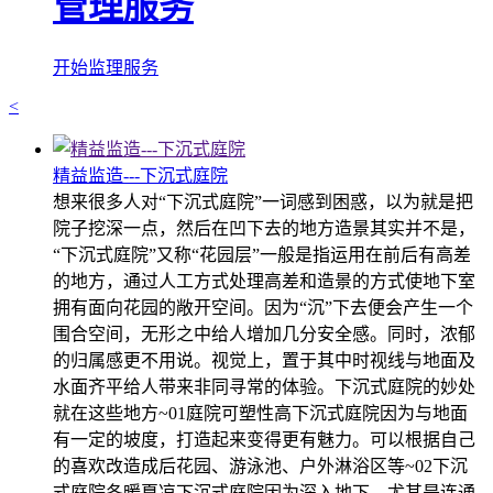
管理服务
开始监理服务
<
精益监造---下沉式庭院
想来很多人对“下沉式庭院”一词感到困惑，以为就是把
院子挖深一点，然后在凹下去的地方造景其实并不是，
“下沉式庭院”又称“花园层”一般是指运用在前后有高差
的地方，通过人工方式处理高差和造景的方式使地下室
拥有面向花园的敞开空间。因为“沉”下去便会产生一个
围合空间，无形之中给人增加几分安全感。同时，浓郁
的归属感更不用说。视觉上，置于其中时视线与地面及
水面齐平给人带来非同寻常的体验。下沉式庭院的妙处
就在这些地方~01庭院可塑性高下沉式庭院因为与地面
有一定的坡度，打造起来变得更有魅力。可以根据自己
的喜欢改造成后花园、游泳池、户外淋浴区等~02下沉
式庭院冬暖夏凉下沉式庭院因为深入地下，尤其是连通