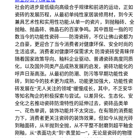
社会的进步是低级向高级合乎规律和前进的运动，正如
瓷砖的发展历程，从最初单纯性家居装修用材，到今天
兼具艺术性和实用性功能;从单一的瓷片，到抛釉砖、全
抛釉、抛晶砖、微晶石的百家争鸣。其中首屈一指的可
数当今的功能性瓷砖——防滑瓷砖，不仅让佛山瓷都为
之自豪，更迎合了当今消费者对健康环保、安全时尚的
生活追求。消费者对健康环保需求大 防滑瓷砖受青睐伴
随着国家政策导向、釉料企业驱动、普通瓷砖高度同质
化，以及国外同类产品成熟发展的启发，瓷砖功能化的
呼声日渐高涨。从最初的防潮、防污等早期功能性瓷
砖，到如今的技术更为成熟，功能更加强大，功能性瓷
砖发展在“无人关注的领域”缓慢成长，其中，不乏安华
等知名陶企的积极探索与尝试。以差异化、生态化、安
全化之名推动瓷砖防滑特性的延伸过去，瓷砖品类单
一、花色单调，装饰功能并不太突出，在有限的消费能
力下，消费者更关注瓷砖的装饰效果，但如今从抛光砖
到釉面砖，从半抛到全抛，从不平整不耐磨到超平釉金
刚釉，从“表面功夫”到“表里如一”，无论是瓷砖的物理