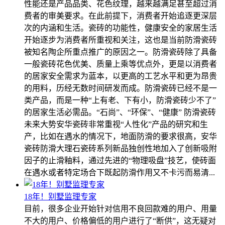
性能还是产品品类、花色纹理，越来越满足甚至超过消
费者的审美要求。在此前提下，消费者开始追逐更深层
次的内涵和生活。瓷砖的功能性，健康安全的家居生活
开始逐步为消费者所重视和关注，这也是当前防滑瓷砖
被知名陶企所重点推广的原因之一。防滑瓷砖除了具备
一般瓷砖花色优美、质量上乘等优点外，更是以消费者
的居家安全需求为蓝本，以更高的工艺水平和更为昂贵
的用料，历经无数时间研发而成。防滑瓷砖已经不是一
类产品，而是一种“上有老、下有小，防滑瓷砖少不了”
的居家生活必需品。“石尚”、“环保”、“健康” 防滑瓷砖
未来大势安华瓷砖非常重视“人性化”产品的研究和生
产，比如在遇水的情况下，地面防滑的要求很高，安华
瓷砖防滑大理石瓷砖系列新品独创性地加入了创新吸附
因子的止滑釉料，通过先进的“物理吸盘”技艺，使砖面
在遇水或者特定场合下既起防滑作用又不卡污而易清...
18年！别墅监理专家
目前，很多企业开始针对信用不良回款难的用户、用量
不大的用户、价格偏低的用户进行了“断供”，这无疑对