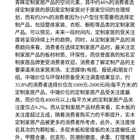
青睐定制家居产品的空间元素，其中约46%的消费者选
择定制家居的原因是定制家居对于居家空间的合理规
划，而有约29%的消费者因为小户型住宅需要而选择定
制产品，包括整体家装、衣柜、橱柜等品类的定制家居
产品。可以预见，未来一段时间内，定制家居的受关注
度将呈现持续上升的趋势。同时，从定制家居产品的消
费趋向来看，消费者在选择定制家居产品时，最关注定
制家居产品的板材材质、环保性，而信誉度高的知名定
制家居品牌更受消费者欢迎，消费者了解定制产品的主
要渠道来自家居卖场、主流媒体(电视、报纸)和朋友介
绍。中端价位与环保材质备受关注调查结果显示，约
35.8%的消费者选择价位在1000元-2000元间(每平方米)的
定制家居产品，中端价位的定制家居产品受关注度最
高，而价位在4000元以上(每平方米)的定制家居产品关
注度仅占9.2%。而从定制家居产品材质来看，实木板的
关注度超过五成，随着消费者购买力的不断提升，实木
定制家居产品被更多的消费者所考虑，此外，关注度排
名其次的为颗粒板，多层夹板和密度板的关注度偏低;此
外，甲醛含量、抗变形、防潮耐磨度、承重、打理难度