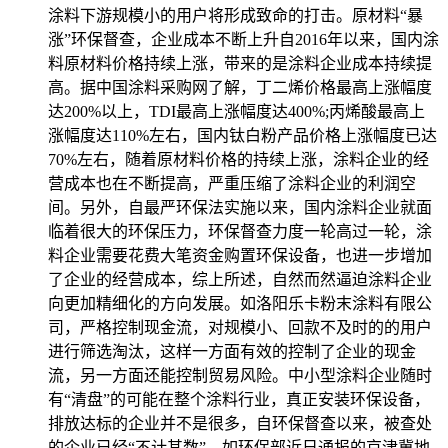
涂料下游规模小的用户将形成致命的打击。原材料“暴
涨”环保督查，企业成本不断上升自2016年以来，国内涂
料原材料价格持续上涨，带来的是涂料企业成本持续提
高。据中国涂料采购网了解，丁二烯价格最高上涨幅度
达200%以上，TDI最高上涨幅度达400%;丙烯酸最高上
涨幅度达110%左右，国内钛白粉产品价格上涨幅度已达
70%左右，随着原材料价格的持续上涨，涂料企业的经
营成本也在不断提高，严重压缩了涂料企业的利润空
间。另外，自最严环保法实施以来，国内涂料企业就面
临着很大的环保压力，环保督查力度一轮高过一轮，涂
料企业需要花费大笔资金购置环保设备，也进一步增加
了企业的经营成本，综上所述，自然而然逼迫涂料企业
向更加精细化的方向发展。如洛阳乐卡粉末涂料有限公
司，严格控制现金流，对规模小、回款不及时的的用户
进行筛选淘汰，这样一方面有效的控制了企业的现金
流，另一方面还能控制贸易风险。中小型涂料企业随时
有“清盘”的可能在整个涂料行业，真正安装环保设备，
排放达标的企业并不是很多，自环保督查以来，被查处
的企业已经“不计其数”。如环保部近日通报的京津冀地