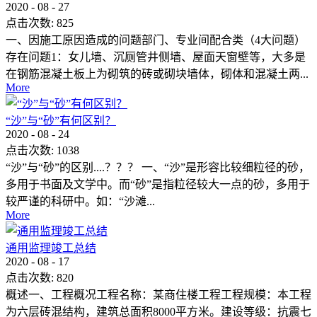
2020
-
08
-
27
点击次数:
825
一、因施工原因造成的问题部门、专业间配合类（4大问题）
存在问题1：女儿墙、沉厕管井侧墙、屋面天窗壁等，大多是
在钢筋混凝土板上为砌筑的砖或砌块墙体，砌体和混凝土两...
More
“沙”与“砂”有何区别？
2020
-
08
-
24
点击次数:
1038
“沙”与“砂”的区别....？？？ 一、“沙”是形容比较细粒径的砂，
多用于书面及文学中。而“砂”是指粒径较大一点的砂，多用于
较严谨的科研中。如：“沙滩...
More
通用监理竣工总结
2020
-
08
-
17
点击次数:
820
概述一、工程概况工程名称：某商住楼工程工程规模：本工程
为六层砖混结构，建筑总面积8000平方米。建设等级：抗震七