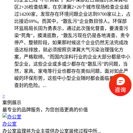
区2+26检查结果，在京津冀2+26个城市现场检查企业超
过14200家，发现存在环境问题企业达到9700家以上，占
比接近69%。而其中，“散乱污”企业数目惊人。环保部
环监局局长田为勇表示，通过此次强化督查，要清查污
染“死角”，摸清底数，“散乱污现在仍是各地清查、责令
停产、整顿阶段，如果那时候这个企业仍然无法完成改
造达标排放，就必须按照京津冀大气污染治理强化方
案，严格取缔。”而国内涂料行业的企业大部分都是中小
型企业，这些企业或多或少都存在“散乱污”的问题，当
然，家具、家电等行业也都存在类似问题，面对如此严
峻的环保形势，这些中小型企业随时都会面临着关停、
查封的危险。...
>
案例展示
最专业的品牌服务，为您创造更高的价值
办公室
办公室监理将为业主提供办公室装修过程中所...