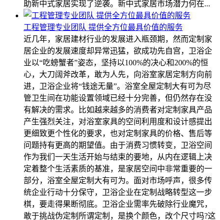
助新中式家居实现了逆袭。新中式家居市场潜力何在...
工程管理专业团队 提供全方位最具价值的服务
近几年，家居建材行业的发展进入瓶颈期，然而定制家
居企业的发展速度却异常迅猛，欲成功先自宫，卫浴企
业以“吃螃蟹者”姿态，坚持以100%的决心和200%的恒
心，大刀阔斧改革，敢为人先，向浴室家居定制方向前
进，卫浴企业将“钱途无量”。浴室全屋定制大有可为尽
管卫生间在功能设置领域已经十分完善，但仍然存在没
有解决的需求。比如越来越多的消费者对定制家具产品
产生强烈关注，对浴室家具的空间利用度和设计感提出
更细致更个性化的要求，也对定制家具的价格、售后等
问题持有更高的期望值。由于消费习惯转变，卫浴空间
作为我们一天生活开始与结束的要地，从内在逻辑上决
定着整个生活素质的基准，是家居空间中非常重要的一
部分，浴室全屋定制大有可为。面对市场呼声，很多传
统企业行动十分保守，卫浴企业在定制战略转型这一步
棋，要走得果断彻底。卫浴企业需率先破除行业魔咒，
敢于挑战伪定制所谓定制，是换个颜色，改个尺寸吗?这