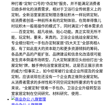
种打着“定制”口号的“伪定制”服务，并不能满足消费者
日趋多样化的消费需求，相对于卫浴行业传统意义上的
定制，全新浴室家居定制理念像玩积木一样玩转定制，
给消费者创造一种前所未有的定制体验，在简单得像儿
时玩积木一般易操作的模式下，同时满足3个根本需求点
――百变定制、超凡收纳、贴心功能。真正实现无所不
能，玩定制，要来，来真的。卫浴企业挑战全屋定制，
专业细分取代一手包办定制家居“四大天王”全部亮相A
股，有了如此庞大的资本助力和更多资源倾斜的筹码，
各品类产品的产能扩张、品牌建设和信息化改造很可能
发生资本倒逼市场转型，几大定制家居巨头纷纷打出“全
屋定制”牌，触手伸向浴室家居定制，这是否正展示资本
的威力?但事实上，如今经常被行业或企业所提及的全屋
定制，应该说现在还没有一个企业真正做到全屋定制。
从消费者需求的多样性和不同空间定制所要求的专业性
来说，“全屋定制”很难一手包办。卫浴企业升级转型浴
室家居定制在空间研究、材料研究、使用...
商业办公 八旗管理