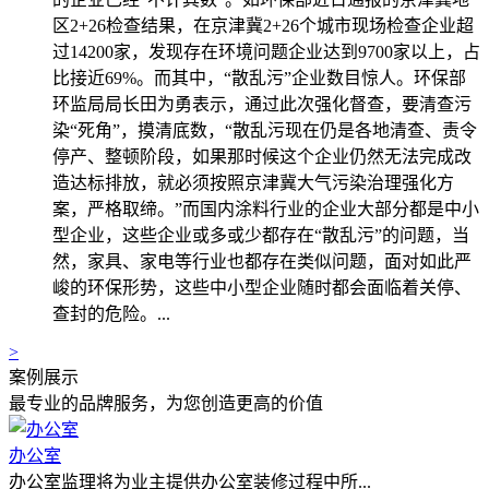
区2+26检查结果，在京津冀2+26个城市现场检查企业超
过14200家，发现存在环境问题企业达到9700家以上，占
比接近69%。而其中，“散乱污”企业数目惊人。环保部
环监局局长田为勇表示，通过此次强化督查，要清查污
染“死角”，摸清底数，“散乱污现在仍是各地清查、责令
停产、整顿阶段，如果那时候这个企业仍然无法完成改
造达标排放，就必须按照京津冀大气污染治理强化方
案，严格取缔。”而国内涂料行业的企业大部分都是中小
型企业，这些企业或多或少都存在“散乱污”的问题，当
然，家具、家电等行业也都存在类似问题，面对如此严
峻的环保形势，这些中小型企业随时都会面临着关停、
查封的危险。...
>
案例展示
最专业的品牌服务，为您创造更高的价值
办公室
办公室监理将为业主提供办公室装修过程中所...