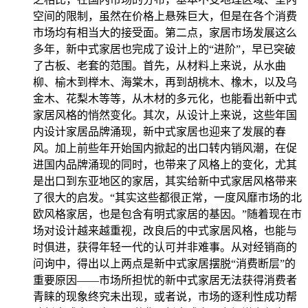
空间的限制，虽然在价格上悬殊巨大，但是在各个消费
市场均有相当大的接受面。第二点，家居市场发展这么
多年，新中式家居也完成了设计上的“进阶”，早已突破
了古板、老套的范围。首先，从材料上来说，从水曲
柳、榆木到榉木、海棠木，再到胡桃木、橡木，以及乌
金木、花梨木等等，从木材的多元化，也能看出新中式
家居风格的悄然变化。其次，从设计上来说，这些年国
内设计家居品牌涌现，新中式家居也迎来了发展的春
风。加上前些年开始国内掀起的出口转内销风潮，在促
进国内品牌涌现的同时，也带来了风格上的变化，尤其
是出口到东亚地区的家居，其实给新中式家居风格带来
了很大的启发。“其实这些都很正常，一度风靡市场的北
欧风格家居，也是包含有明式家居的基因。”随着现在市
场对设计越来越重视，改良后的中式家居风格，也能与
时俱进，获得年轻一代的认可并非难事。从对经销商的
问询中，得出以上两点是新中式家居摆脱“消费断层”的
重要原因——市场所担忧的新中式家居无法获得消费者
青睐的现象终究未出现，或者说，市场的逐利性成功帮