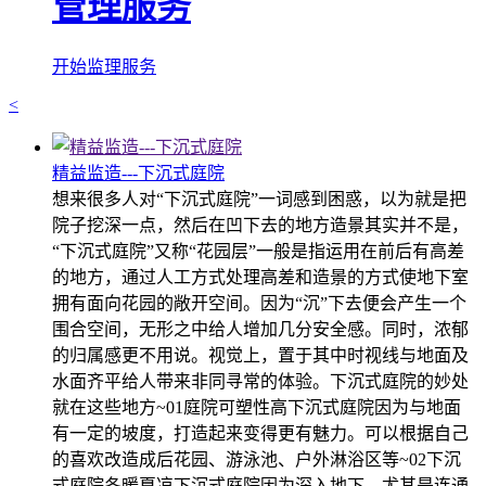
管理服务
开始监理服务
<
精益监造---下沉式庭院
想来很多人对“下沉式庭院”一词感到困惑，以为就是把
院子挖深一点，然后在凹下去的地方造景其实并不是，
“下沉式庭院”又称“花园层”一般是指运用在前后有高差
的地方，通过人工方式处理高差和造景的方式使地下室
拥有面向花园的敞开空间。因为“沉”下去便会产生一个
围合空间，无形之中给人增加几分安全感。同时，浓郁
的归属感更不用说。视觉上，置于其中时视线与地面及
水面齐平给人带来非同寻常的体验。下沉式庭院的妙处
就在这些地方~01庭院可塑性高下沉式庭院因为与地面
有一定的坡度，打造起来变得更有魅力。可以根据自己
的喜欢改造成后花园、游泳池、户外淋浴区等~02下沉
式庭院冬暖夏凉下沉式庭院因为深入地下，尤其是连通