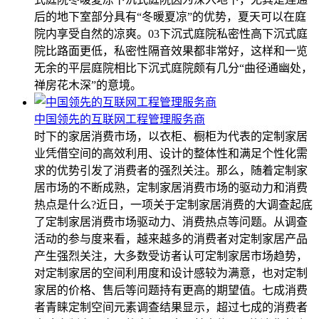
后的地下室部分具有“冬暖夏凉”的优势，夏天可以在庭
院内享受自然的凉爽。03下沉式庭院私密性高下沉式庭
院比路面更低，私密性隔音效果都非常好，这样和一览
无余的平层庭院相比下沉式庭院颇有几分“曲径通幽处，
禅房花木深”的意境。
中国领先的互联网工程管理服务商
时下的家居消费市场，以衣柜、橱柜为代表的定制家居
业凭借空间的高效利用、设计的整体性和满足个性化需
求的优势引发了消费者的强烈关注。那么，随着定制家
居市场的不断成熟，定制家居消费市场的驱动力和消费
热点是什么?近日，一项关于定制家居消费的大调查起底
了定制家居消费市场驱动力、消费热点等问题。从调查
活动的参与度来看，越来越多的消费者对定制家居产品
产生强烈关注，大多数受访者认可定制家居市场趋势，
对定制家居的空间利用度和设计感较为满意，也对定制
家居的价格、售后等问题持有更高的期望值。七成消费
者青睐定制空间元素调查结果显示，超过七成的消费者