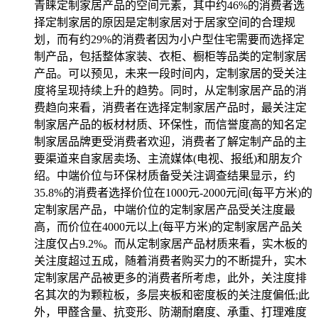
青睐定制家居产品的空间元素，其中约46%的消费者选
择定制家居的原因是定制家居对于居家空间的合理规
划，而有约29%的消费者因为小户型住宅需要而选择定
制产品，包括整体家装、衣柜、橱柜等品类的定制家居
产品。可以预见，未来一段时间内，定制家居的受关注
度将呈现持续上升的趋势。同时，从定制家居产品的消
费趋向来看，消费者在选择定制家居产品时，最关注定
制家居产品的板材材质、环保性，而信誉度高的知名定
制家居品牌更受消费者欢迎，消费者了解定制产品的主
要渠道来自家居卖场、主流媒体(电视、报纸)和朋友介
绍。中端价位与环保材质备受关注调查结果显示，约
35.8%的消费者选择价位在1000元-2000元间(每平方米)的
定制家居产品，中端价位的定制家居产品受关注度最
高，而价位在4000元以上(每平方米)的定制家居产品关
注度仅占9.2%。而从定制家居产品材质来看，实木板的
关注度超过五成，随着消费者购买力的不断提升，实木
定制家居产品被更多的消费者所考虑，此外，关注度排
名其次的为颗粒板，多层夹板和密度板的关注度偏低;此
外，甲醛含量、抗变形、防潮耐磨度、承重、打理难度