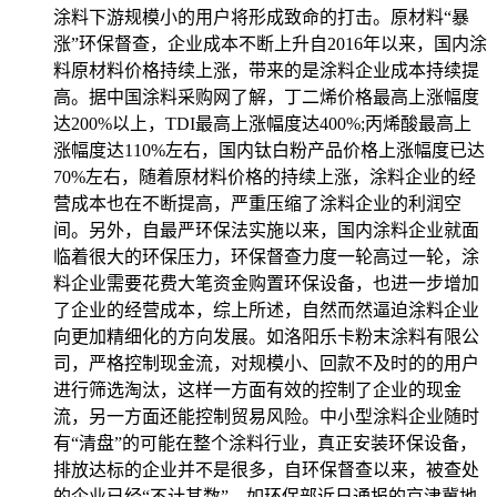
涂料下游规模小的用户将形成致命的打击。原材料“暴
涨”环保督查，企业成本不断上升自2016年以来，国内涂
料原材料价格持续上涨，带来的是涂料企业成本持续提
高。据中国涂料采购网了解，丁二烯价格最高上涨幅度
达200%以上，TDI最高上涨幅度达400%;丙烯酸最高上
涨幅度达110%左右，国内钛白粉产品价格上涨幅度已达
70%左右，随着原材料价格的持续上涨，涂料企业的经
营成本也在不断提高，严重压缩了涂料企业的利润空
间。另外，自最严环保法实施以来，国内涂料企业就面
临着很大的环保压力，环保督查力度一轮高过一轮，涂
料企业需要花费大笔资金购置环保设备，也进一步增加
了企业的经营成本，综上所述，自然而然逼迫涂料企业
向更加精细化的方向发展。如洛阳乐卡粉末涂料有限公
司，严格控制现金流，对规模小、回款不及时的的用户
进行筛选淘汰，这样一方面有效的控制了企业的现金
流，另一方面还能控制贸易风险。中小型涂料企业随时
有“清盘”的可能在整个涂料行业，真正安装环保设备，
排放达标的企业并不是很多，自环保督查以来，被查处
的企业已经“不计其数”。如环保部近日通报的京津冀地