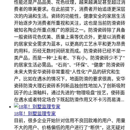
性能还是产品品类、花色纹理，越来越满足甚至超过消
费者的审美要求。在此前提下，消费者开始追逐更深层
次的内涵和生活。瓷砖的功能性，健康安全的家居生活
开始逐步为消费者所重视和关注，这也是当前防滑瓷砖
被知名陶企所重点推广的原因之一。防滑瓷砖除了具备
一般瓷砖花色优美、质量上乘等优点外，更是以消费者
的居家安全需求为蓝本，以更高的工艺水平和更为昂贵
的用料，历经无数时间研发而成。防滑瓷砖已经不是一
类产品，而是一种“上有老、下有小，防滑瓷砖少不了”
的居家生活必需品。“石尚”、“环保”、“健康” 防滑瓷砖
未来大势安华瓷砖非常重视“人性化”产品的研究和生
产，比如在遇水的情况下，地面防滑的要求很高，安华
瓷砖防滑大理石瓷砖系列新品独创性地加入了创新吸附
因子的止滑釉料，通过先进的“物理吸盘”技艺，使砖面
在遇水或者特定场合下既起防滑作用又不卡污而易清...
18年！别墅监理专家
目前，很多企业开始针对信用不良回款难的用户、用量
不大的用户、价格偏低的用户进行了“断供”，这无疑对