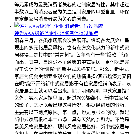
等元素成为最受消费者关心的定制家居特性，其中超过
半数以上的消费者最为关注定制家居的甲醛含量，环保
是定制家居消费者最为关心的因素。...
评为AAA级诚信企业 消费者信得过品牌
阳春三月，各类家居展会次第展开。纵观各大展会中呈
现出的多元化展品风格，富有东方文化魅力的新中式家
居称得上是其中的“常青树”。每年总有一些“爆款”脱颖
而出，其中，当然少不了经典的中式家居。更何况是完
成了设计上的“进阶”的新中式风格家居。那么，新中式
家居为何会受到专业观众们的热情追捧?其市场潜力又何
在呢?绕不开的新中式家居影子有位家居经销商表示，从
家居展会上就可以看出来。除了明确标明“中式家居馆”
之外，实木家居馆里面，超过70%都绕不开新中式家居
的影子。之所以会出现这种情况，根据经销商的分析，
主要有以下两点原因。第一点，也是最根本的的，就是
新中式家居根植本土市场，具有天然的亲和力。不管是
欧美风格家居也好，现代风格家居也好，新中式家居与
之相比，在国内市场的分布，基本不受地理区域、室内