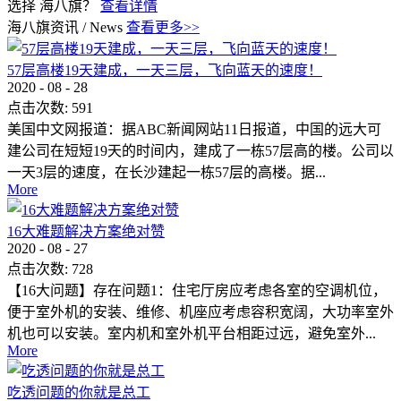
选择 海八旗？
查看详情
海八旗资讯
/
News
查看更多>>
57层高楼19天建成，一天三层，飞向蓝天的速度！
2020
-
08
-
28
点击次数:
591
美国中文网报道：据ABC新闻网站11日报道，中国的远大可
建公司在短短19天的时间内，建成了一栋57层高的楼。公司以
一天3层的速度，在长沙建起一栋57层的高楼。据...
More
16大难题解决方案绝对赞
2020
-
08
-
27
点击次数:
728
【16大问题】存在问题1：住宅厅房应考虑各室的空调机位，
便于室外机的安装、维修、机座应考虑容积宽阔，大功率室外
机也可以安装。室内机和室外机平台相距过远，避免室外...
More
吃透问题的你就是总工