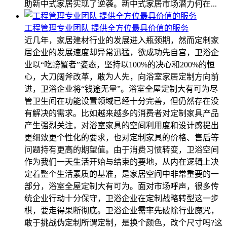
助新中式家居实现了逆袭。新中式家居市场潜力何在...
工程管理专业团队 提供全方位最具价值的服务
近几年，家居建材行业的发展进入瓶颈期，然而定制家
居企业的发展速度却异常迅猛，欲成功先自宫，卫浴企
业以“吃螃蟹者”姿态，坚持以100%的决心和200%的恒
心，大刀阔斧改革，敢为人先，向浴室家居定制方向前
进，卫浴企业将“钱途无量”。浴室全屋定制大有可为尽
管卫生间在功能设置领域已经十分完善，但仍然存在没
有解决的需求。比如越来越多的消费者对定制家具产品
产生强烈关注，对浴室家具的空间利用度和设计感提出
更细致更个性化的要求，也对定制家具的价格、售后等
问题持有更高的期望值。由于消费习惯转变，卫浴空间
作为我们一天生活开始与结束的要地，从内在逻辑上决
定着整个生活素质的基准，是家居空间中非常重要的一
部分，浴室全屋定制大有可为。面对市场呼声，很多传
统企业行动十分保守，卫浴企业在定制战略转型这一步
棋，要走得果断彻底。卫浴企业需率先破除行业魔咒，
敢于挑战伪定制所谓定制，是换个颜色，改个尺寸吗?这