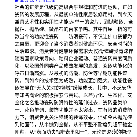
社会的进步是低级向高级合乎规律和前进的运动，正如
瓷砖的发展历程，从最初单纯性家居装修用材，到今天
兼具艺术性和实用性功能;从单一的瓷片，到抛釉砖、全
抛釉、抛晶砖、微晶石的百家争鸣。其中首屈一指的可
数当今的功能性瓷砖——防滑瓷砖，不仅让佛山瓷都为
之自豪，更迎合了当今消费者对健康环保、安全时尚的
生活追求。消费者对健康环保需求大 防滑瓷砖受青睐伴
随着国家政策导向、釉料企业驱动、普通瓷砖高度同质
化，以及国外同类产品成熟发展的启发，瓷砖功能化的
呼声日渐高涨。从最初的防潮、防污等早期功能性瓷
砖，到如今的技术更为成熟，功能更加强大，功能性瓷
砖发展在“无人关注的领域”缓慢成长，其中，不乏安华
等知名陶企的积极探索与尝试。以差异化、生态化、安
全化之名推动瓷砖防滑特性的延伸过去，瓷砖品类单
一、花色单调，装饰功能并不太突出，在有限的消费能
力下，消费者更关注瓷砖的装饰效果，但如今从抛光砖
到釉面砖，从半抛到全抛，从不平整不耐磨到超平釉金
刚釉，从“表面功夫”到“表里如一”，无论是瓷砖的物理