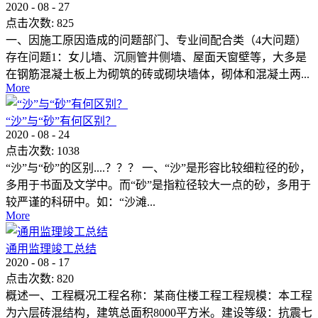
2020
-
08
-
27
点击次数:
825
一、因施工原因造成的问题部门、专业间配合类（4大问题）
存在问题1：女儿墙、沉厕管井侧墙、屋面天窗壁等，大多是
在钢筋混凝土板上为砌筑的砖或砌块墙体，砌体和混凝土两...
More
“沙”与“砂”有何区别？
2020
-
08
-
24
点击次数:
1038
“沙”与“砂”的区别....？？？ 一、“沙”是形容比较细粒径的砂，
多用于书面及文学中。而“砂”是指粒径较大一点的砂，多用于
较严谨的科研中。如：“沙滩...
More
通用监理竣工总结
2020
-
08
-
17
点击次数:
820
概述一、工程概况工程名称：某商住楼工程工程规模：本工程
为六层砖混结构，建筑总面积8000平方米。建设等级：抗震七