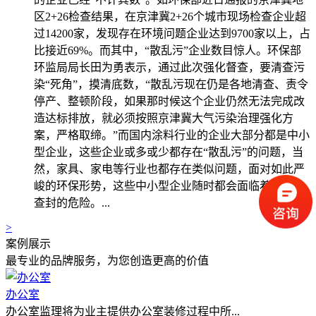
区2+26检查结果，在京津冀2+26个城市现场检查企业超
过14200家，发现存在环境问题企业达到9700家以上，占
比接近69%。而其中，“散乱污”企业数目惊人。环保部
环监局局长田为勇表示，通过此次强化督查，要清查污
染“死角”，摸清底数，“散乱污现在仍是各地清查、责令
停产、整顿阶段，如果那时候这个企业仍然无法完成改
造达标排放，就必须按照京津冀大气污染治理强化方
案，严格取缔。”而国内涂料行业的企业大部分都是中小
型企业，这些企业或多或少都存在“散乱污”的问题，当
然，家具、家电等行业也都存在类似问题，面对如此严
峻的环保形势，这些中小型企业随时都会面临着关停、
查封的危险。...
>
案例展示
最专业的品牌服务，为您创造更高的价值
办公室
办公室监理将为业主提供办公室装修过程中所...