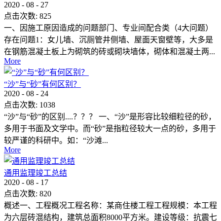
2020
-
08
-
27
点击次数:
825
一、因施工原因造成的问题部门、专业间配合类（4大问题）
存在问题1：女儿墙、沉厕管井侧墙、屋面天窗壁等，大多是
在钢筋混凝土板上为砌筑的砖或砌块墙体，砌体和混凝土两...
More
“沙”与“砂”有何区别？
2020
-
08
-
24
点击次数:
1038
“沙”与“砂”的区别....？？？ 一、“沙”是形容比较细粒径的砂，
多用于书面及文学中。而“砂”是指粒径较大一点的砂，多用于
较严谨的科研中。如：“沙滩...
More
通用监理竣工总结
2020
-
08
-
17
点击次数:
820
概述一、工程概况工程名称：某商住楼工程工程规模：本工程
为六层砖混结构，建筑总面积8000平方米。建设等级：抗震七