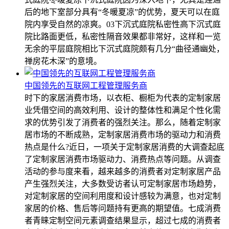
后的地下室部分具有“冬暖夏凉”的优势，夏天可以在庭
院内享受自然的凉爽。03下沉式庭院私密性高下沉式庭
院比路面更低，私密性隔音效果都非常好，这样和一览
无余的平层庭院相比下沉式庭院颇有几分“曲径通幽处，
禅房花木深”的意境。
中国领先的互联网工程管理服务商
时下的家居消费市场，以衣柜、橱柜为代表的定制家居
业凭借空间的高效利用、设计的整体性和满足个性化需
求的优势引发了消费者的强烈关注。那么，随着定制家
居市场的不断成熟，定制家居消费市场的驱动力和消费
热点是什么?近日，一项关于定制家居消费的大调查起底
了定制家居消费市场驱动力、消费热点等问题。从调查
活动的参与度来看，越来越多的消费者对定制家居产品
产生强烈关注，大多数受访者认可定制家居市场趋势，
对定制家居的空间利用度和设计感较为满意，也对定制
家居的价格、售后等问题持有更高的期望值。七成消费
者青睐定制空间元素调查结果显示，超过七成的消费者