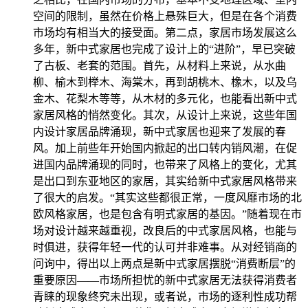
空间的限制，虽然在价格上悬殊巨大，但是在各个消费
市场均有相当大的接受面。第二点，家居市场发展这么
多年，新中式家居也完成了设计上的“进阶”，早已突破
了古板、老套的范围。首先，从材料上来说，从水曲
柳、榆木到榉木、海棠木，再到胡桃木、橡木，以及乌
金木、花梨木等等，从木材的多元化，也能看出新中式
家居风格的悄然变化。其次，从设计上来说，这些年国
内设计家居品牌涌现，新中式家居也迎来了发展的春
风。加上前些年开始国内掀起的出口转内销风潮，在促
进国内品牌涌现的同时，也带来了风格上的变化，尤其
是出口到东亚地区的家居，其实给新中式家居风格带来
了很大的启发。“其实这些都很正常，一度风靡市场的北
欧风格家居，也是包含有明式家居的基因。”随着现在市
场对设计越来越重视，改良后的中式家居风格，也能与
时俱进，获得年轻一代的认可并非难事。从对经销商的
问询中，得出以上两点是新中式家居摆脱“消费断层”的
重要原因——市场所担忧的新中式家居无法获得消费者
青睐的现象终究未出现，或者说，市场的逐利性成功帮