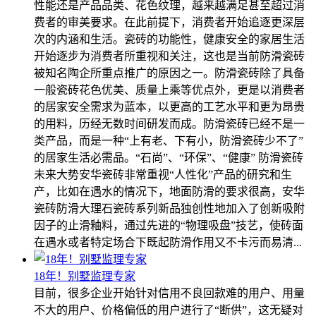
性能还是产品品类、花色纹理，越来越满足甚至超过消
费者的审美要求。在此前提下，消费者开始追逐更深层
次的内涵和生活。瓷砖的功能性，健康安全的家居生活
开始逐步为消费者所重视和关注，这也是当前防滑瓷砖
被知名陶企所重点推广的原因之一。防滑瓷砖除了具备
一般瓷砖花色优美、质量上乘等优点外，更是以消费者
的居家安全需求为蓝本，以更高的工艺水平和更为昂贵
的用料，历经无数时间研发而成。防滑瓷砖已经不是一
类产品，而是一种“上有老、下有小，防滑瓷砖少不了”
的居家生活必需品。“石尚”、“环保”、“健康” 防滑瓷砖
未来大势安华瓷砖非常重视“人性化”产品的研究和生
产，比如在遇水的情况下，地面防滑的要求很高，安华
瓷砖防滑大理石瓷砖系列新品独创性地加入了创新吸附
因子的止滑釉料，通过先进的“物理吸盘”技艺，使砖面
在遇水或者特定场合下既起防滑作用又不卡污而易清...
18年！别墅监理专家
目前，很多企业开始针对信用不良回款难的用户、用量
不大的用户、价格偏低的用户进行了“断供”，这无疑对