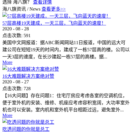
选择 海八旗？
查看详情
海八旗资讯
/
News
查看更多>>
57层高楼19天建成，一天三层，飞向蓝天的速度！
2020
-
08
-
28
点击次数:
591
美国中文网报道：据ABC新闻网站11日报道，中国的远大可
建公司在短短19天的时间内，建成了一栋57层高的楼。公司以
一天3层的速度，在长沙建起一栋57层的高楼。据...
More
16大难题解决方案绝对赞
2020
-
08
-
27
点击次数:
728
【16大问题】存在问题1：住宅厅房应考虑各室的空调机位，
便于室外机的安装、维修、机座应考虑容积宽阔，大功率室外
机也可以安装。室内机和室外机平台相距过远，避免室外...
More
吃透问题的你就是总工