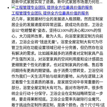
助新中式家居实现了逆袭。新中式家居市场潜力何在...
工程管理专业团队 提供全方位最具价值的服务
近几年，家居建材行业的发展进入瓶颈期，然而定制家
居企业的发展速度却异常迅猛，欲成功先自宫，卫浴企
业以“吃螃蟹者”姿态，坚持以100%的决心和200%的恒
心，大刀阔斧改革，敢为人先，向浴室家居定制方向前
进，卫浴企业将“钱途无量”。浴室全屋定制大有可为尽
管卫生间在功能设置领域已经十分完善，但仍然存在没
有解决的需求。比如越来越多的消费者对定制家具产品
产生强烈关注，对浴室家具的空间利用度和设计感提出
更细致更个性化的要求，也对定制家具的价格、售后等
问题持有更高的期望值。由于消费习惯转变，卫浴空间
作为我们一天生活开始与结束的要地，从内在逻辑上决
定着整个生活素质的基准，是家居空间中非常重要的一
部分，浴室全屋定制大有可为。面对市场呼声，很多传
统企业行动十分保守，卫浴企业在定制战略转型这一步
棋，要走得果断彻底。卫浴企业需率先破除行业魔咒，
敢于挑战伪定制所谓定制，是换个颜色，改个尺寸吗?这