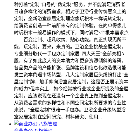
种打着“定制”口号的“伪定制”服务，并不能满足消费者
日趋多样化的消费需求，相对于卫浴行业传统意义上的
定制，全新浴室家居定制理念像玩积木一样玩转定制，
给消费者创造一种前所未有的定制体验，在简单得像儿
时玩积木一般易操作的模式下，同时满足3个根本需求点
――百变定制、超凡收纳、贴心功能。真正实现无所不
能，玩定制，要来，来真的。卫浴企业挑战全屋定制，
专业细分取代一手包办定制家居“四大天王”全部亮相A
股，有了如此庞大的资本助力和更多资源倾斜的筹码，
各品类产品的产能扩张、品牌建设和信息化改造很可能
发生资本倒逼市场转型，几大定制家居巨头纷纷打出“全
屋定制”牌，触手伸向浴室家居定制，这是否正展示资本
的威力?但事实上，如今经常被行业或企业所提及的全屋
定制，应该说现在还没有一个企业真正做到全屋定制。
从消费者需求的多样性和不同空间定制所要求的专业性
来说，“全屋定制”很难一手包办。卫浴企业升级转型浴
室家居定制在空间研究、材料研究、使用...
商业办公 八旗管理