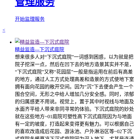
管理服务
开始监理服务
<
精益监造---下沉式庭院
想来很多人对“下沉式庭院”一词感到困惑，以为就是把
院子挖深一点，然后在凹下去的地方造景其实并不是，
“下沉式庭院”又称“花园层”一般是指运用在前后有高差
的地方，通过人工方式处理高差和造景的方式使地下室
拥有面向花园的敞开空间。因为“沉”下去便会产生一个
围合空间，无形之中给人增加几分安全感。同时，浓郁
的归属感更不用说。视觉上，置于其中时视线与地面及
水面齐平给人带来非同寻常的体验。下沉式庭院的妙处
就在这些地方~01庭院可塑性高下沉式庭院因为与地面
有一定的坡度，打造起来变得更有魅力。可以根据自己
的喜欢改造成后花园、游泳池、户外淋浴区等~02下沉
式庭院冬暖夏凉下沉式庭院因为深入地下，尤其是连通