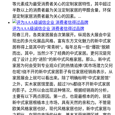
等元素成为最受消费者关心的定制家居特性，其中超过
半数以上的消费者最为关注定制家居的甲醛含量，环保
是定制家居消费者最为关心的因素。...
评为AAA级诚信企业 消费者信得过品牌
阳春三月，各类家居展会次第展开。纵观各大展会中呈
现出的多元化展品风格，富有东方文化魅力的新中式家
居称得上是其中的“常青树”。每年总有一些“爆款”脱颖
而出，其中，当然少不了经典的中式家居。更何况是完
成了设计上的“进阶”的新中式风格家居。那么，新中式
家居为何会受到专业观众们的热情追捧?其市场潜力又何
在呢?绕不开的新中式家居影子有位家居经销商表示，从
家居展会上就可以看出来。除了明确标明“中式家居馆”
之外，实木家居馆里面，超过70%都绕不开新中式家居
的影子。之所以会出现这种情况，根据经销商的分析，
主要有以下两点原因。第一点，也是最根本的的，就是
新中式家居根植本土市场，具有天然的亲和力。不管是
欧美风格家居也好，现代风格家居也好，新中式家居与
之相比，在国内市场的分布，基本不受地理区域、室内