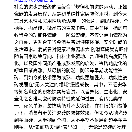
社会的进步是低级向高级合乎规律和前进的运动，正如
瓷砖的发展历程，从最初单纯性家居装修用材，到今天
兼具艺术性和实用性功能;从单一的瓷片，到抛釉砖、全
抛釉、抛晶砖、微晶石的百家争鸣。其中首屈一指的可
数当今的功能性瓷砖——防滑瓷砖，不仅让佛山瓷都为
之自豪，更迎合了当今消费者对健康环保、安全时尚的
生活追求。消费者对健康环保需求大 防滑瓷砖受青睐伴
随着国家政策导向、釉料企业驱动、普通瓷砖高度同质
化，以及国外同类产品成熟发展的启发，瓷砖功能化的
呼声日渐高涨。从最初的防潮、防污等早期功能性瓷
砖，到如今的技术更为成熟，功能更加强大，功能性瓷
砖发展在“无人关注的领域”缓慢成长，其中，不乏安华
等知名陶企的积极探索与尝试。以差异化、生态化、安
全化之名推动瓷砖防滑特性的延伸过去，瓷砖品类单
一、花色单调，装饰功能并不太突出，在有限的消费能
力下，消费者更关注瓷砖的装饰效果，但如今从抛光砖
到釉面砖，从半抛到全抛，从不平整不耐磨到超平釉金
刚釉，从“表面功夫”到“表里如一”，无论是瓷砖的物理