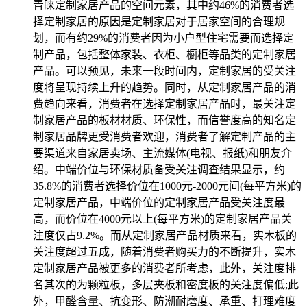
青睐定制家居产品的空间元素，其中约46%的消费者选
择定制家居的原因是定制家居对于居家空间的合理规
划，而有约29%的消费者因为小户型住宅需要而选择定
制产品，包括整体家装、衣柜、橱柜等品类的定制家居
产品。可以预见，未来一段时间内，定制家居的受关注
度将呈现持续上升的趋势。同时，从定制家居产品的消
费趋向来看，消费者在选择定制家居产品时，最关注定
制家居产品的板材材质、环保性，而信誉度高的知名定
制家居品牌更受消费者欢迎，消费者了解定制产品的主
要渠道来自家居卖场、主流媒体(电视、报纸)和朋友介
绍。中端价位与环保材质备受关注调查结果显示，约
35.8%的消费者选择价位在1000元-2000元间(每平方米)的
定制家居产品，中端价位的定制家居产品受关注度最
高，而价位在4000元以上(每平方米)的定制家居产品关
注度仅占9.2%。而从定制家居产品材质来看，实木板的
关注度超过五成，随着消费者购买力的不断提升，实木
定制家居产品被更多的消费者所考虑，此外，关注度排
名其次的为颗粒板，多层夹板和密度板的关注度偏低;此
外，甲醛含量、抗变形、防潮耐磨度、承重、打理难度