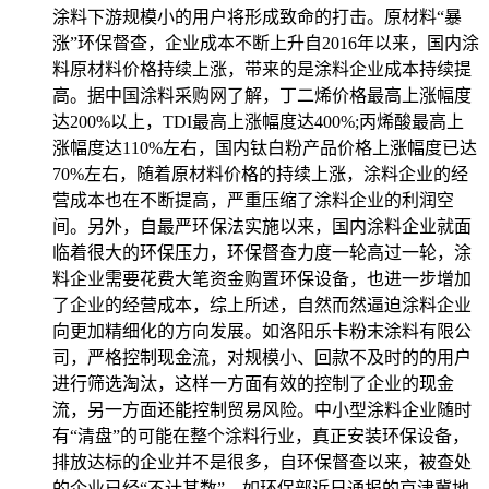
涂料下游规模小的用户将形成致命的打击。原材料“暴
涨”环保督查，企业成本不断上升自2016年以来，国内涂
料原材料价格持续上涨，带来的是涂料企业成本持续提
高。据中国涂料采购网了解，丁二烯价格最高上涨幅度
达200%以上，TDI最高上涨幅度达400%;丙烯酸最高上
涨幅度达110%左右，国内钛白粉产品价格上涨幅度已达
70%左右，随着原材料价格的持续上涨，涂料企业的经
营成本也在不断提高，严重压缩了涂料企业的利润空
间。另外，自最严环保法实施以来，国内涂料企业就面
临着很大的环保压力，环保督查力度一轮高过一轮，涂
料企业需要花费大笔资金购置环保设备，也进一步增加
了企业的经营成本，综上所述，自然而然逼迫涂料企业
向更加精细化的方向发展。如洛阳乐卡粉末涂料有限公
司，严格控制现金流，对规模小、回款不及时的的用户
进行筛选淘汰，这样一方面有效的控制了企业的现金
流，另一方面还能控制贸易风险。中小型涂料企业随时
有“清盘”的可能在整个涂料行业，真正安装环保设备，
排放达标的企业并不是很多，自环保督查以来，被查处
的企业已经“不计其数”。如环保部近日通报的京津冀地