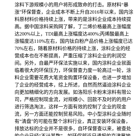
涂料下游规模小的用户将形成致命的打击。原材料“暴
涨”环保督查，企业成本不断上升自2016年以来，国内涂
料原材料价格持续上涨，带来的是涂料企业成本持续提
高。据中国涂料采购网了解，丁二烯价格最高上涨幅度
达200%以上，TDI最高上涨幅度达400%;丙烯酸最高上
涨幅度达110%左右，国内钛白粉产品价格上涨幅度已达
70%左右，随着原材料价格的持续上涨，涂料企业的经
营成本也在不断提高，严重压缩了涂料企业的利润空
间。另外，自最严环保法实施以来，国内涂料企业就面
临着很大的环保压力，环保督查力度一轮高过一轮，涂
料企业需要花费大笔资金购置环保设备，也进一步增加
了企业的经营成本，综上所述，自然而然逼迫涂料企业
向更加精细化的方向发展。如洛阳乐卡粉末涂料有限公
司，严格控制现金流，对规模小、回款不及时的的用户
进行筛选淘汰，这样一方面有效的控制了企业的现金
流，另一方面还能控制贸易风险。中小型涂料企业随时
有“清盘”的可能在整个涂料行业，真正安装环保设备，
排放达标的企业并不是很多，自环保督查以来，被查处
的企业已经“不计其数”。如环保部近日通报的京津冀地