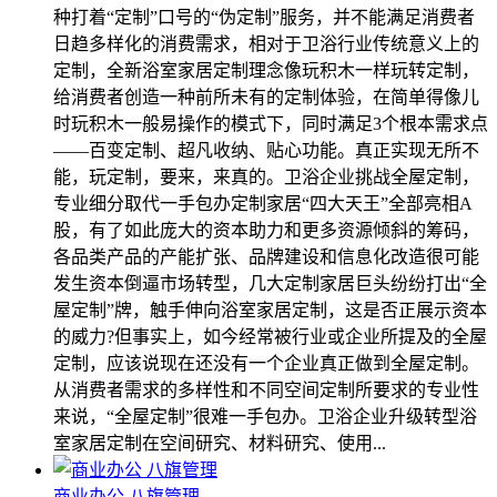
种打着“定制”口号的“伪定制”服务，并不能满足消费者
日趋多样化的消费需求，相对于卫浴行业传统意义上的
定制，全新浴室家居定制理念像玩积木一样玩转定制，
给消费者创造一种前所未有的定制体验，在简单得像儿
时玩积木一般易操作的模式下，同时满足3个根本需求点
――百变定制、超凡收纳、贴心功能。真正实现无所不
能，玩定制，要来，来真的。卫浴企业挑战全屋定制，
专业细分取代一手包办定制家居“四大天王”全部亮相A
股，有了如此庞大的资本助力和更多资源倾斜的筹码，
各品类产品的产能扩张、品牌建设和信息化改造很可能
发生资本倒逼市场转型，几大定制家居巨头纷纷打出“全
屋定制”牌，触手伸向浴室家居定制，这是否正展示资本
的威力?但事实上，如今经常被行业或企业所提及的全屋
定制，应该说现在还没有一个企业真正做到全屋定制。
从消费者需求的多样性和不同空间定制所要求的专业性
来说，“全屋定制”很难一手包办。卫浴企业升级转型浴
室家居定制在空间研究、材料研究、使用...
商业办公 八旗管理