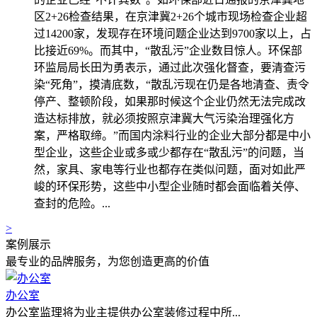
区2+26检查结果，在京津冀2+26个城市现场检查企业超
过14200家，发现存在环境问题企业达到9700家以上，占
比接近69%。而其中，“散乱污”企业数目惊人。环保部
环监局局长田为勇表示，通过此次强化督查，要清查污
染“死角”，摸清底数，“散乱污现在仍是各地清查、责令
停产、整顿阶段，如果那时候这个企业仍然无法完成改
造达标排放，就必须按照京津冀大气污染治理强化方
案，严格取缔。”而国内涂料行业的企业大部分都是中小
型企业，这些企业或多或少都存在“散乱污”的问题，当
然，家具、家电等行业也都存在类似问题，面对如此严
峻的环保形势，这些中小型企业随时都会面临着关停、
查封的危险。...
>
案例展示
最专业的品牌服务，为您创造更高的价值
办公室
办公室监理将为业主提供办公室装修过程中所...