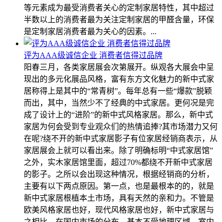
等元素成为最受消费者关心的定制家居特性，其中超过
半数以上的消费者最为关注定制家居的甲醛含量，环保
是定制家居消费者最为关心的因素。...
评为AAA级诚信企业 消费者信得过品牌
阳春三月，各类家居展会次第展开。纵观各大展会中呈
现出的多元化展品风格，富有东方文化魅力的新中式家
居称得上是其中的“常青树”。每年总有一些“爆款”脱颖
而出，其中，当然少不了经典的中式家居。更何况是完
成了设计上的“进阶”的新中式风格家居。那么，新中式
家居为何会受到专业观众们的热情追捧?其市场潜力又何
在呢?绕不开的新中式家居影子有位家居经销商表示，从
家居展会上就可以看出来。除了明确标明“中式家居馆”
之外，实木家居馆里面，超过70%都绕不开新中式家居
的影子。之所以会出现这种情况，根据经销商的分析，
主要有以下两点原因。第一点，也是最根本的的，就是
新中式家居根植本土市场，具有天然的亲和力。不管是
欧美风格家居也好，现代风格家居也好，新中式家居与
之相比，在国内市场的分布，基本不受地理区域、室内