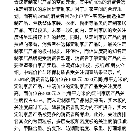
青睐定制家居产品的空间元素，其中约46%的消费者选
择定制家居的原因是定制家居对于居家空间的合理规
划，而有约29%的消费者因为小户型住宅需要而选择定
制产品，包括整体家装、衣柜、橱柜等品类的定制家居
产品。可以预见，未来一段时间内，定制家居的受关注
度将呈现持续上升的趋势。同时，从定制家居产品的消
费趋向来看，消费者在选择定制家居产品时，最关注定
制家居产品的板材材质、环保性，而信誉度高的知名定
制家居品牌更受消费者欢迎，消费者了解定制产品的主
要渠道来自家居卖场、主流媒体(电视、报纸)和朋友介
绍。中端价位与环保材质备受关注调查结果显示，约
35.8%的消费者选择价位在1000元-2000元间(每平方米)的
定制家居产品，中端价位的定制家居产品受关注度最
高，而价位在4000元以上(每平方米)的定制家居产品关
注度仅占9.2%。而从定制家居产品材质来看，实木板的
关注度超过五成，随着消费者购买力的不断提升，实木
定制家居产品被更多的消费者所考虑，此外，关注度排
名其次的为颗粒板，多层夹板和密度板的关注度偏低;此
外，甲醛含量、抗变形、防潮耐磨度、承重、打理难度