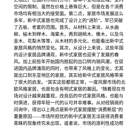
空间的限制，虽然在价格上悬殊巨大，但是在各个消费
市场均有相当大的接受面。第二点，家居市场发展这么
多年，新中式家居也完成了设计上的“进阶”，早已突破
了古板、老套的范围。首先，从材料上来说，从水曲
柳、榆木到榉木、海棠木，再到胡桃木、橡木，以及乌
金木、花梨木等等，从木材的多元化，也能看出新中式
家居风格的悄然变化。其次，从设计上来说，这些年国
内设计家居品牌涌现，新中式家居也迎来了发展的春
风。加上前些年开始国内掀起的出口转内销风潮，在促
进国内品牌涌现的同时，也带来了风格上的变化，尤其
是出口到东亚地区的家居，其实给新中式家居风格带来
了很大的启发。“其实这些都很正常，一度风靡市场的北
欧风格家居，也是包含有明式家居的基因。”随着现在市
场对设计越来越重视，改良后的中式家居风格，也能与
时俱进，获得年轻一代的认可并非难事。从对经销商的
问询中，得出以上两点是新中式家居摆脱“消费断层”的
重要原因——市场所担忧的新中式家居无法获得消费者
青睐的现象终究未出现，或者说，市场的逐利性成功帮