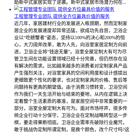
助新中式家居实现了逆袭。新中式家居市场潜力何在...
工程管理专业团队 提供全方位最具价值的服务
近几年，家居建材行业的发展进入瓶颈期，然而定制家
居企业的发展速度却异常迅猛，欲成功先自宫，卫浴企
业以“吃螃蟹者”姿态，坚持以100%的决心和200%的恒
心，大刀阔斧改革，敢为人先，向浴室家居定制方向前
进，卫浴企业将“钱途无量”。浴室全屋定制大有可为尽
管卫生间在功能设置领域已经十分完善，但仍然存在没
有解决的需求。比如越来越多的消费者对定制家具产品
产生强烈关注，对浴室家具的空间利用度和设计感提出
更细致更个性化的要求，也对定制家具的价格、售后等
问题持有更高的期望值。由于消费习惯转变，卫浴空间
作为我们一天生活开始与结束的要地，从内在逻辑上决
定着整个生活素质的基准，是家居空间中非常重要的一
部分，浴室全屋定制大有可为。面对市场呼声，很多传
统企业行动十分保守，卫浴企业在定制战略转型这一步
棋，要走得果断彻底。卫浴企业需率先破除行业魔咒，
敢于挑战伪定制所谓定制，是换个颜色，改个尺寸吗?这