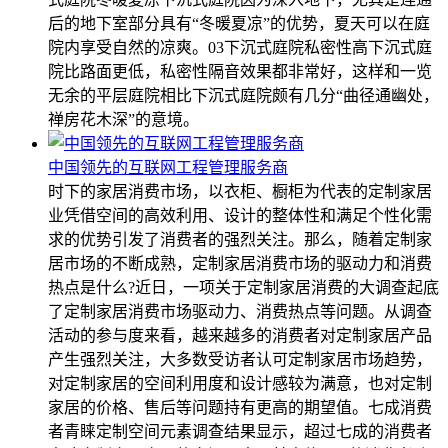
后的地下室部分具有“冬暖夏凉”的优势，夏天可以在庭
院内享受自然的凉爽。03下沉式庭院私密性高下沉式庭
院比路面更低，私密性隔音效果都非常好，这样和一览
无余的平层庭院相比下沉式庭院颇有几分“曲径通幽处，
禅房花木深”的意境。
中国领先的互联网工程管理服务商
时下的家居消费市场，以衣柜、橱柜为代表的定制家居
业凭借空间的高效利用、设计的整体性和满足个性化需
求的优势引发了消费者的强烈关注。那么，随着定制家
居市场的不断成熟，定制家居消费市场的驱动力和消费
热点是什么?近日，一项关于定制家居消费的大调查起底
了定制家居消费市场驱动力、消费热点等问题。从调查
活动的参与度来看，越来越多的消费者对定制家居产品
产生强烈关注，大多数受访者认可定制家居市场趋势，
对定制家居的空间利用度和设计感较为满意，也对定制
家居的价格、售后等问题持有更高的期望值。七成消费
者青睐定制空间元素调查结果显示，超过七成的消费者