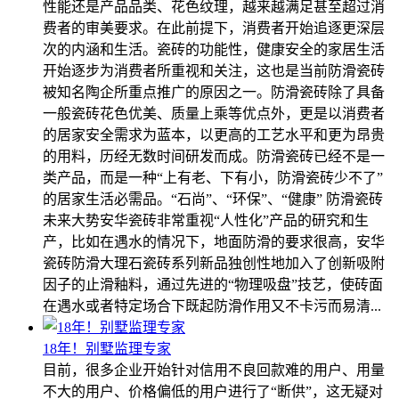
性能还是产品品类、花色纹理，越来越满足甚至超过消
费者的审美要求。在此前提下，消费者开始追逐更深层
次的内涵和生活。瓷砖的功能性，健康安全的家居生活
开始逐步为消费者所重视和关注，这也是当前防滑瓷砖
被知名陶企所重点推广的原因之一。防滑瓷砖除了具备
一般瓷砖花色优美、质量上乘等优点外，更是以消费者
的居家安全需求为蓝本，以更高的工艺水平和更为昂贵
的用料，历经无数时间研发而成。防滑瓷砖已经不是一
类产品，而是一种“上有老、下有小，防滑瓷砖少不了”
的居家生活必需品。“石尚”、“环保”、“健康” 防滑瓷砖
未来大势安华瓷砖非常重视“人性化”产品的研究和生
产，比如在遇水的情况下，地面防滑的要求很高，安华
瓷砖防滑大理石瓷砖系列新品独创性地加入了创新吸附
因子的止滑釉料，通过先进的“物理吸盘”技艺，使砖面
在遇水或者特定场合下既起防滑作用又不卡污而易清...
18年！别墅监理专家
目前，很多企业开始针对信用不良回款难的用户、用量
不大的用户、价格偏低的用户进行了“断供”，这无疑对