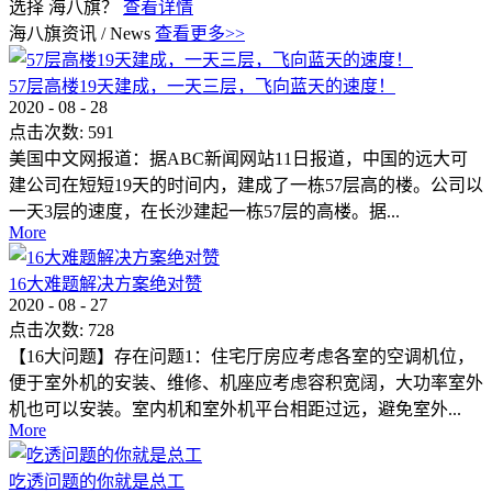
选择 海八旗？
查看详情
海八旗资讯
/
News
查看更多>>
57层高楼19天建成，一天三层，飞向蓝天的速度！
2020
-
08
-
28
点击次数:
591
美国中文网报道：据ABC新闻网站11日报道，中国的远大可
建公司在短短19天的时间内，建成了一栋57层高的楼。公司以
一天3层的速度，在长沙建起一栋57层的高楼。据...
More
16大难题解决方案绝对赞
2020
-
08
-
27
点击次数:
728
【16大问题】存在问题1：住宅厅房应考虑各室的空调机位，
便于室外机的安装、维修、机座应考虑容积宽阔，大功率室外
机也可以安装。室内机和室外机平台相距过远，避免室外...
More
吃透问题的你就是总工