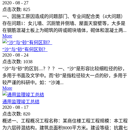
2020
-
08
-
27
点击次数:
825
一、因施工原因造成的问题部门、专业间配合类（4大问题）
存在问题1：女儿墙、沉厕管井侧墙、屋面天窗壁等，大多是
在钢筋混凝土板上为砌筑的砖或砌块墙体，砌体和混凝土两...
More
“沙”与“砂”有何区别？
2020
-
08
-
24
点击次数:
1038
“沙”与“砂”的区别....？？？ 一、“沙”是形容比较细粒径的砂，
多用于书面及文学中。而“砂”是指粒径较大一点的砂，多用于
较严谨的科研中。如：“沙滩...
More
通用监理竣工总结
2020
-
08
-
17
点击次数:
820
概述一、工程概况工程名称：某商住楼工程工程规模：本工程
为六层砖混结构，建筑总面积8000平方米。建设等级：抗震七