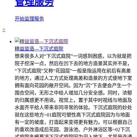
管理服务
开始监理服务
<
精益监造---下沉式庭院
想来很多人对“下沉式庭院”一词感到困惑，以为就是把
院子挖深一点，然后在凹下去的地方造景其实并不是，
“下沉式庭院”又称“花园层”一般是指运用在前后有高差
的地方，通过人工方式处理高差和造景的方式使地下室
拥有面向花园的敞开空间。因为“沉”下去便会产生一个
围合空间，无形之中给人增加几分安全感。同时，浓郁
的归属感更不用说。视觉上，置于其中时视线与地面及
水面齐平给人带来非同寻常的体验。下沉式庭院的妙处
就在这些地方~01庭院可塑性高下沉式庭院因为与地面
有一定的坡度，打造起来变得更有魅力。可以根据自己
的喜欢改造成后花园、游泳池、户外淋浴区等~02下沉
式庭院冬暖夏凉下沉式庭院因为深入地下，尤其是连通