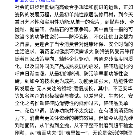
社会的进步是低级向高级合乎规律和前进的运动，正如
瓷砖的发展历程，从最初单纯性家居装修用材，到今天
兼具艺术性和实用性功能;从单一的瓷片，到抛釉砖、全
抛釉、抛晶砖、微晶石的百家争鸣。其中首屈一指的可
数当今的功能性瓷砖——防滑瓷砖，不仅让佛山瓷都为
之自豪，更迎合了当今消费者对健康环保、安全时尚的
生活追求。消费者对健康环保需求大 防滑瓷砖受青睐伴
随着国家政策导向、釉料企业驱动、普通瓷砖高度同质
化，以及国外同类产品成熟发展的启发，瓷砖功能化的
呼声日渐高涨。从最初的防潮、防污等早期功能性瓷
砖，到如今的技术更为成熟，功能更加强大，功能性瓷
砖发展在“无人关注的领域”缓慢成长，其中，不乏安华
等知名陶企的积极探索与尝试。以差异化、生态化、安
全化之名推动瓷砖防滑特性的延伸过去，瓷砖品类单
一、花色单调，装饰功能并不太突出，在有限的消费能
力下，消费者更关注瓷砖的装饰效果，但如今从抛光砖
到釉面砖，从半抛到全抛，从不平整不耐磨到超平釉金
刚釉，从“表面功夫”到“表里如一”，无论是瓷砖的物理