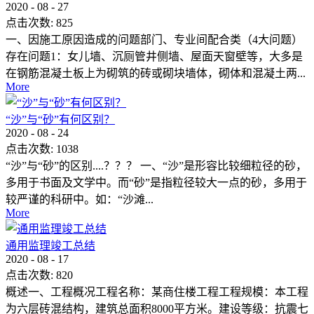
2020
-
08
-
27
点击次数:
825
一、因施工原因造成的问题部门、专业间配合类（4大问题）
存在问题1：女儿墙、沉厕管井侧墙、屋面天窗壁等，大多是
在钢筋混凝土板上为砌筑的砖或砌块墙体，砌体和混凝土两...
More
“沙”与“砂”有何区别？
2020
-
08
-
24
点击次数:
1038
“沙”与“砂”的区别....？？？ 一、“沙”是形容比较细粒径的砂，
多用于书面及文学中。而“砂”是指粒径较大一点的砂，多用于
较严谨的科研中。如：“沙滩...
More
通用监理竣工总结
2020
-
08
-
17
点击次数:
820
概述一、工程概况工程名称：某商住楼工程工程规模：本工程
为六层砖混结构，建筑总面积8000平方米。建设等级：抗震七