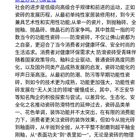
社会的进步是低级向高级合乎规律和前进的运动，正如
瓷砖的发展历程，从最初单纯性家居装修用材，到今天
兼具艺术性和实用性功能;从单一的瓷片，到抛釉砖、全
抛釉、抛晶砖、微晶石的百家争鸣。其中首屈一指的可
数当今的功能性瓷砖——防滑瓷砖，不仅让佛山瓷都为
之自豪，更迎合了当今消费者对健康环保、安全时尚的
生活追求。消费者对健康环保需求大 防滑瓷砖受青睐伴
随着国家政策导向、釉料企业驱动、普通瓷砖高度同质
化，以及国外同类产品成熟发展的启发，瓷砖功能化的
呼声日渐高涨。从最初的防潮、防污等早期功能性瓷
砖，到如今的技术更为成熟，功能更加强大，功能性瓷
砖发展在“无人关注的领域”缓慢成长，其中，不乏安华
等知名陶企的积极探索与尝试。以差异化、生态化、安
全化之名推动瓷砖防滑特性的延伸过去，瓷砖品类单
一、花色单调，装饰功能并不太突出，在有限的消费能
力下，消费者更关注瓷砖的装饰效果，但如今从抛光砖
到釉面砖，从半抛到全抛，从不平整不耐磨到超平釉金
刚釉，从“表面功夫”到“表里如一”，无论是瓷砖的物理