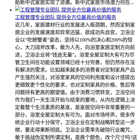
助新中式家居实现了逆袭。新中式家居市场潜力何在...
工程管理专业团队 提供全方位最具价值的服务
近几年，家居建材行业的发展进入瓶颈期，然而定制家
居企业的发展速度却异常迅猛，欲成功先自宫，卫浴企
业以“吃螃蟹者”姿态，坚持以100%的决心和200%的恒
心，大刀阔斧改革，敢为人先，向浴室家居定制方向前
进，卫浴企业将“钱途无量”。浴室全屋定制大有可为尽
管卫生间在功能设置领域已经十分完善，但仍然存在没
有解决的需求。比如越来越多的消费者对定制家具产品
产生强烈关注，对浴室家具的空间利用度和设计感提出
更细致更个性化的要求，也对定制家具的价格、售后等
问题持有更高的期望值。由于消费习惯转变，卫浴空间
作为我们一天生活开始与结束的要地，从内在逻辑上决
定着整个生活素质的基准，是家居空间中非常重要的一
部分，浴室全屋定制大有可为。面对市场呼声，很多传
统企业行动十分保守，卫浴企业在定制战略转型这一步
棋，要走得果断彻底。卫浴企业需率先破除行业魔咒，
敢于挑战伪定制所谓定制，是换个颜色，改个尺寸吗?这