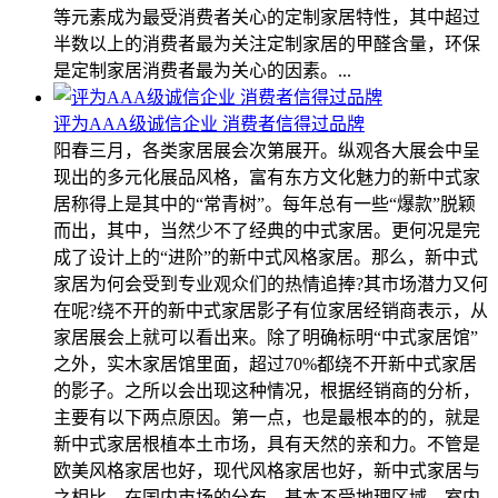
等元素成为最受消费者关心的定制家居特性，其中超过
半数以上的消费者最为关注定制家居的甲醛含量，环保
是定制家居消费者最为关心的因素。...
评为AAA级诚信企业 消费者信得过品牌
阳春三月，各类家居展会次第展开。纵观各大展会中呈
现出的多元化展品风格，富有东方文化魅力的新中式家
居称得上是其中的“常青树”。每年总有一些“爆款”脱颖
而出，其中，当然少不了经典的中式家居。更何况是完
成了设计上的“进阶”的新中式风格家居。那么，新中式
家居为何会受到专业观众们的热情追捧?其市场潜力又何
在呢?绕不开的新中式家居影子有位家居经销商表示，从
家居展会上就可以看出来。除了明确标明“中式家居馆”
之外，实木家居馆里面，超过70%都绕不开新中式家居
的影子。之所以会出现这种情况，根据经销商的分析，
主要有以下两点原因。第一点，也是最根本的的，就是
新中式家居根植本土市场，具有天然的亲和力。不管是
欧美风格家居也好，现代风格家居也好，新中式家居与
之相比，在国内市场的分布，基本不受地理区域、室内