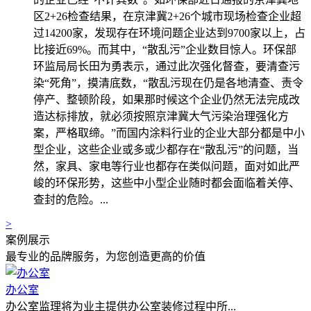
区2+26检查结果，在京津冀2+26个城市现场检查企业超
过14200家，发现存在环境问题企业达到9700家以上，占
比接近69%。而其中，“散乱污”企业数目惊人。环保部
环监局局长田为勇表示，通过此次强化督查，要清查污
染“死角”，摸清底数，“散乱污现在仍是各地清查、责令
停产、整顿阶段，如果那时候这个企业仍然无法完成改
造达标排放，就必须按照京津冀大气污染治理强化方
案，严格取缔。”而国内涂料行业的企业大部分都是中小
型企业，这些企业或多或少都存在“散乱污”的问题，当
然，家具、家电等行业也都存在类似问题，面对如此严
峻的环保形势，这些中小型企业随时都会面临着关停、
查封的危险。...
>
案例展示
最专业的品牌服务，为您创造更高的价值
办公室
办公室监理将为业主提供办公室装修过程中所...