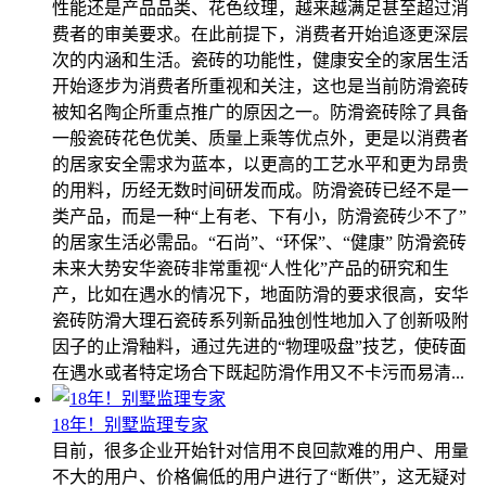
性能还是产品品类、花色纹理，越来越满足甚至超过消
费者的审美要求。在此前提下，消费者开始追逐更深层
次的内涵和生活。瓷砖的功能性，健康安全的家居生活
开始逐步为消费者所重视和关注，这也是当前防滑瓷砖
被知名陶企所重点推广的原因之一。防滑瓷砖除了具备
一般瓷砖花色优美、质量上乘等优点外，更是以消费者
的居家安全需求为蓝本，以更高的工艺水平和更为昂贵
的用料，历经无数时间研发而成。防滑瓷砖已经不是一
类产品，而是一种“上有老、下有小，防滑瓷砖少不了”
的居家生活必需品。“石尚”、“环保”、“健康” 防滑瓷砖
未来大势安华瓷砖非常重视“人性化”产品的研究和生
产，比如在遇水的情况下，地面防滑的要求很高，安华
瓷砖防滑大理石瓷砖系列新品独创性地加入了创新吸附
因子的止滑釉料，通过先进的“物理吸盘”技艺，使砖面
在遇水或者特定场合下既起防滑作用又不卡污而易清...
18年！别墅监理专家
目前，很多企业开始针对信用不良回款难的用户、用量
不大的用户、价格偏低的用户进行了“断供”，这无疑对