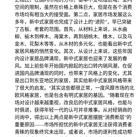
空间的限制，虽然在价格上悬殊巨大，但是在各个消费
市场均有相当大的接受面。第二点，家居市场发展这么
多年，新中式家居也完成了设计上的“进阶”，早已突破
了古板、老套的范围。首先，从材料上来说，从水曲
柳、榆木到榉木、海棠木，再到胡桃木、橡木，以及乌
金木、花梨木等等，从木材的多元化，也能看出新中式
家居风格的悄然变化。其次，从设计上来说，这些年国
内设计家居品牌涌现，新中式家居也迎来了发展的春
风。加上前些年开始国内掀起的出口转内销风潮，在促
进国内品牌涌现的同时，也带来了风格上的变化，尤其
是出口到东亚地区的家居，其实给新中式家居风格带来
了很大的启发。“其实这些都很正常，一度风靡市场的北
欧风格家居，也是包含有明式家居的基因。”随着现在市
场对设计越来越重视，改良后的中式家居风格，也能与
时俱进，获得年轻一代的认可并非难事。从对经销商的
问询中，得出以上两点是新中式家居摆脱“消费断层”的
重要原因——市场所担忧的新中式家居无法获得消费者
青睐的现象终究未出现，或者说，市场的逐利性成功帮