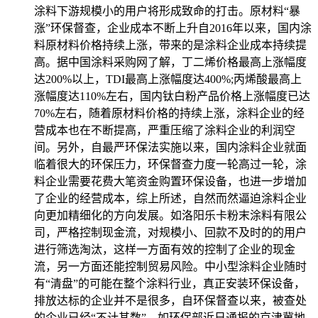
涂料下游规模小的用户将形成致命的打击。原材料“暴
涨”环保督查，企业成本不断上升自2016年以来，国内涂
料原材料价格持续上涨，带来的是涂料企业成本持续提
高。据中国涂料采购网了解，丁二烯价格最高上涨幅度
达200%以上，TDI最高上涨幅度达400%;丙烯酸最高上
涨幅度达110%左右，国内钛白粉产品价格上涨幅度已达
70%左右，随着原材料价格的持续上涨，涂料企业的经
营成本也在不断提高，严重压缩了涂料企业的利润空
间。另外，自最严环保法实施以来，国内涂料企业就面
临着很大的环保压力，环保督查力度一轮高过一轮，涂
料企业需要花费大笔资金购置环保设备，也进一步增加
了企业的经营成本，综上所述，自然而然逼迫涂料企业
向更加精细化的方向发展。如洛阳乐卡粉末涂料有限公
司，严格控制现金流，对规模小、回款不及时的的用户
进行筛选淘汰，这样一方面有效的控制了企业的现金
流，另一方面还能控制贸易风险。中小型涂料企业随时
有“清盘”的可能在整个涂料行业，真正安装环保设备，
排放达标的企业并不是很多，自环保督查以来，被查处
的企业已经“不计其数”。如环保部近日通报的京津冀地