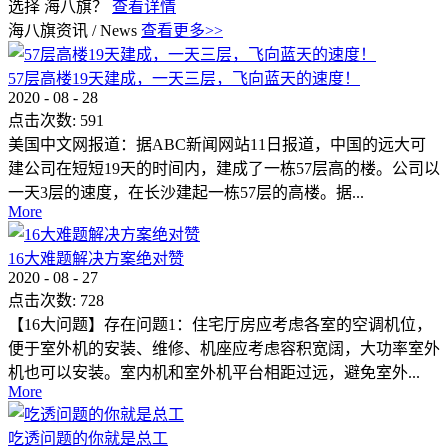
选择 海八旗？
查看详情
海八旗资讯
/
News
查看更多>>
57层高楼19天建成，一天三层，飞向蓝天的速度！
2020
-
08
-
28
点击次数:
591
美国中文网报道：据ABC新闻网站11日报道，中国的远大可
建公司在短短19天的时间内，建成了一栋57层高的楼。公司以
一天3层的速度，在长沙建起一栋57层的高楼。据...
More
16大难题解决方案绝对赞
2020
-
08
-
27
点击次数:
728
【16大问题】存在问题1：住宅厅房应考虑各室的空调机位，
便于室外机的安装、维修、机座应考虑容积宽阔，大功率室外
机也可以安装。室内机和室外机平台相距过远，避免室外...
More
吃透问题的你就是总工