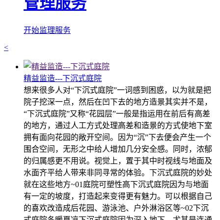
管理服务
开始监理服务
<
精益监造---下沉式庭院
想来很多人对“下沉式庭院”一词感到困惑，以为就是把
院子挖深一点，然后在凹下去的地方造景其实并不是，
“下沉式庭院”又称“花园层”一般是指运用在前后有高差
的地方，通过人工方式处理高差和造景的方式使地下室
拥有面向花园的敞开空间。因为“沉”下去便会产生一个
围合空间，无形之中给人增加几分安全感。同时，浓郁
的归属感更不用说。视觉上，置于其中时视线与地面及
水面齐平给人带来非同寻常的体验。下沉式庭院的妙处
就在这些地方~01庭院可塑性高下沉式庭院因为与地面
有一定的坡度，打造起来变得更有魅力。可以根据自己
的喜欢改造成后花园、游泳池、户外淋浴区等~02下沉
式庭院冬暖夏凉下沉式庭院因为深入地下，尤其是连通