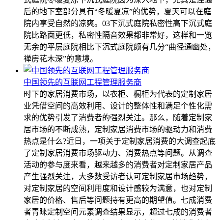
后的地下室部分具有“冬暖夏凉”的优势，夏天可以在庭
院内享受自然的凉爽。03下沉式庭院私密性高下沉式庭
院比路面更低，私密性隔音效果都非常好，这样和一览
无余的平层庭院相比下沉式庭院颇有几分“曲径通幽处，
禅房花木深”的意境。
中国领先的互联网工程管理服务商
时下的家居消费市场，以衣柜、橱柜为代表的定制家居
业凭借空间的高效利用、设计的整体性和满足个性化需
求的优势引发了消费者的强烈关注。那么，随着定制家
居市场的不断成熟，定制家居消费市场的驱动力和消费
热点是什么?近日，一项关于定制家居消费的大调查起底
了定制家居消费市场驱动力、消费热点等问题。从调查
活动的参与度来看，越来越多的消费者对定制家居产品
产生强烈关注，大多数受访者认可定制家居市场趋势，
对定制家居的空间利用度和设计感较为满意，也对定制
家居的价格、售后等问题持有更高的期望值。七成消费
者青睐定制空间元素调查结果显示，超过七成的消费者