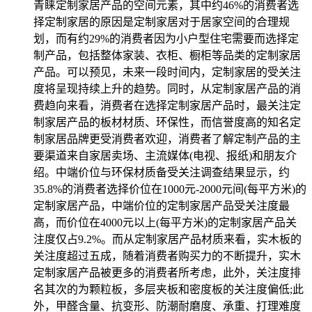
青睐定制家居产品的空间元素，其中约46%的消费者选
择定制家居的原因是定制家居对于居家空间的合理规
划，而有约29%的消费者因为小户型住宅需要而选择定
制产品，包括整体家装、衣柜、橱柜等品类的定制家居
产品。可以预见，未来一段时间内，定制家居的受关注
度将呈现持续上升的趋势。同时，从定制家居产品的消
费趋向来看，消费者在选择定制家居产品时，最关注定
制家居产品的板材材质、环保性，而信誉度高的知名定
制家居品牌更受消费者欢迎，消费者了解定制产品的主
要渠道来自家居卖场、主流媒体(电视、报纸)和朋友介
绍。中端价位与环保材质备受关注调查结果显示，约
35.8%的消费者选择价位在1000元-2000元间(每平方米)的
定制家居产品，中端价位的定制家居产品受关注度最
高，而价位在4000元以上(每平方米)的定制家居产品关
注度仅占9.2%。而从定制家居产品材质来看，实木板的
关注度超过五成，随着消费者购买力的不断提升，实木
定制家居产品被更多的消费者所考虑，此外，关注度排
名其次的为颗粒板，多层夹板和密度板的关注度偏低;此
外，甲醛含量、抗变形、防潮耐磨度、承重、打理难度