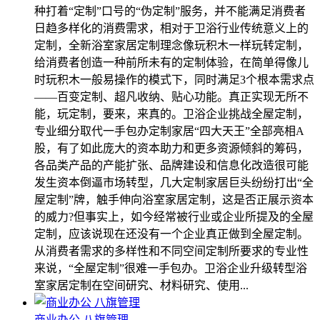
种打着“定制”口号的“伪定制”服务，并不能满足消费者
日趋多样化的消费需求，相对于卫浴行业传统意义上的
定制，全新浴室家居定制理念像玩积木一样玩转定制，
给消费者创造一种前所未有的定制体验，在简单得像儿
时玩积木一般易操作的模式下，同时满足3个根本需求点
――百变定制、超凡收纳、贴心功能。真正实现无所不
能，玩定制，要来，来真的。卫浴企业挑战全屋定制，
专业细分取代一手包办定制家居“四大天王”全部亮相A
股，有了如此庞大的资本助力和更多资源倾斜的筹码，
各品类产品的产能扩张、品牌建设和信息化改造很可能
发生资本倒逼市场转型，几大定制家居巨头纷纷打出“全
屋定制”牌，触手伸向浴室家居定制，这是否正展示资本
的威力?但事实上，如今经常被行业或企业所提及的全屋
定制，应该说现在还没有一个企业真正做到全屋定制。
从消费者需求的多样性和不同空间定制所要求的专业性
来说，“全屋定制”很难一手包办。卫浴企业升级转型浴
室家居定制在空间研究、材料研究、使用...
商业办公 八旗管理