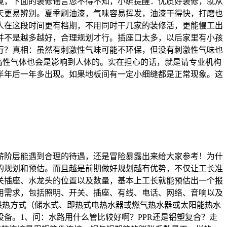
境，下面的装修谣言您不得不知，小编提醒：优质好装修，就从
天更易辨别。夏季刷油漆，气味容易挥发，油漆干得快，打磨也
人在这段时间更有档期，不用同时干几家的装修活，更能慢工出
并不是越多越好，合理规划才行。插座口太多，以后家里有小孩
行？真相：虽然有刺激性气味可能不环保，但没有刺激性气味也
惰性气体也会是影响到人体的。实在担心的话，就是请专业机构
半年后一年多出现。如果地板间有一定小细缝都是正常现象。这
薪阶层能遇到合理的待遇，还是冒险暴露出来给大家参考！为什
的规划和预估。而且越是前期做好规划越有优势，不仅让工长准
关插座、水龙头的位置以及数量，基本上工长就能预估出一个报
使用需求，包括照明、开关、插座、有线、电话、网络、音响以及
供热方式（储水式、即热式电热水器或燃气热水器或太阳能热水
备。1、问：水路用什么管比较好啊？PPR还是铝塑复合？走