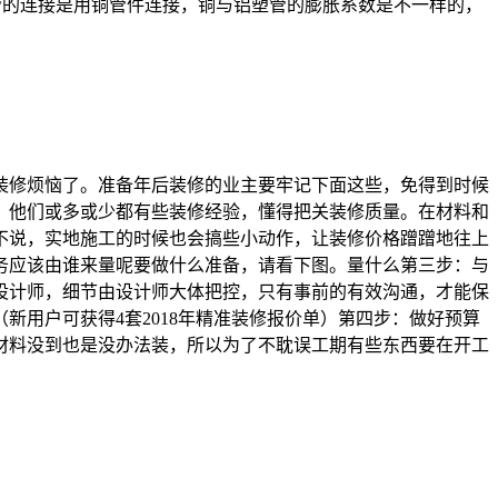
塑管的连接是用铜管件连接，铜与铝塑管的膨胀系数是不一样的，
装修烦恼了。准备年后装修的业主要牢记下面这些，免得到时候
。他们或多或少都有些装修经验，懂得把关装修质量。在材料和
不说，实地施工的时候也会搞些小动作，让装修价格蹭蹭地往上
务应该由谁来量呢要做什么准备，请看下图。量什么第三步：与
设计师，细节由设计师大体把控，只有事前的有效沟通，才能保
新用户可获得4套2018年精准装修报价单）第四步：做好预算
材料没到也是没办法装，所以为了不耽误工期有些东西要在开工