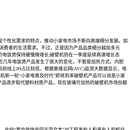
重视个性化需求的特点，推动小家电市场不断向高端细分发展。如
代消费者的生活需求。不过，正是因为产品品类细分越加多元
的电饭煲保持缓慢微增长;破壁机则在一季度延续高速增长态
来近几年电饭煲产品发生了很大的变化，不管是加热方式、内胆
线上IH占比较低，根据奥维云网(AVC)监测大数据显示，电
破壁机新一轮“小家电普及时代”即将到来破壁机产品可以说是小家
产品逐步取代塑料材质产品，现在玻璃可加热的破壁机市场份额
行。此份“室内装饰合同示范文本”对工程发包人和承包人的权益