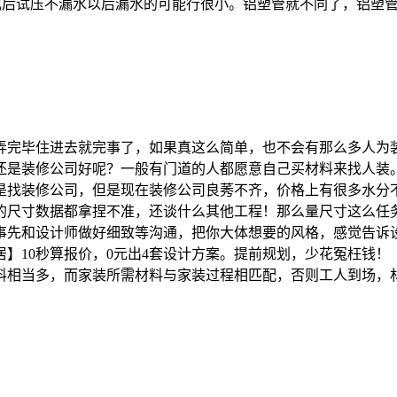
工完成后试压不漏水以后漏水的可能行很小。铝塑管就不同了，铝
弄完毕住进去就完事了，如果真这么简单，也不会有那么多人为
还是装修公司好呢？一般有门道的人都愿意自己买材料来找人装
是找装修公司，但是现在装修公司良莠不齐，价格上有很多水分
的尺寸数据都拿捏不准，还谈什么其他工程！那么量尺寸这么任
事先和设计师做好细致等沟通，把你大体想要的风格，感觉告诉
10秒算报价，0元出4套设计方案。提前规划，少花冤枉钱！（
料相当多，而家装所需材料与家装过程相匹配，否则工人到场，