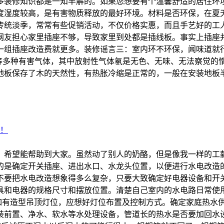
多装修知识都是一知半解的。如果您想要有个温馨舒适的居住环
度湿度较高，是有害物质释放的最好环境。材料是否环保，在夏
传统淡季，常常有些促销活动，不仅价格实惠，而且手艺好的工
网友担心家里插座不够，导致家里到处都是插线板。事实上插座
一组插座改造费就更多。装修谣言三：室内环不环保，闻味道就
氡等多种有害气体，其中放射性气体氡是无色、无味、无法察觉的
地板保存了木的天然性，有热胀冷缩是正常的，一般在安装地板
，希望能帮助到大家。虽然动了别人的奶酪，但是像我一样的工
的是确定开关插座、进出水口、水龙头位置，以便进行水电改造
不要把水电改造想象得多么复杂，只要大致确定好电器设备和开
家具和电器的规格尺寸和摆放位置。清楚自己室内的水电路日常
况如有造型吊顶灯位，应想好灯位布置及控制方式。确定家庭热水
前置、净水、软水等水处理设备，管道长的热水是否要加回水设