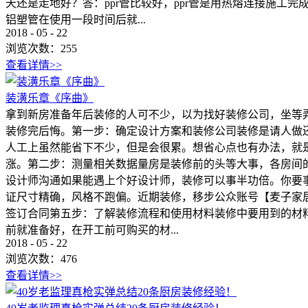
天还是走地好？答：ppr管比较好，ppr管是用热熔连接施
铝塑管在使用一段时间后就...
2018
-
05
-
22
浏览次数：
255
查看详情>>
装潢乐章《序曲》
拿到新房准备年后装修的人可不少，以为找好装修公司，坐等
装修完后悔。第一步：确定设计方案和装修公司装修是请人做
人工上虽然能省下不少，但是会很累。想省心点也有办法，就
涨。第二步：测量相关数据量房是装修前的头等大事，各房间
设计师沟通如果能遇上个好设计师，装修可以事半功倍。你要
证尺寸精确，风格不跑偏。近期装修，移步公众账号【麦子家居】
签订合同第五步：了解装修流程和使用材料装修中要用到的材
前就准备好，在开工前可购买的材...
2018
-
05
-
22
浏览次数：
476
查看详情>>