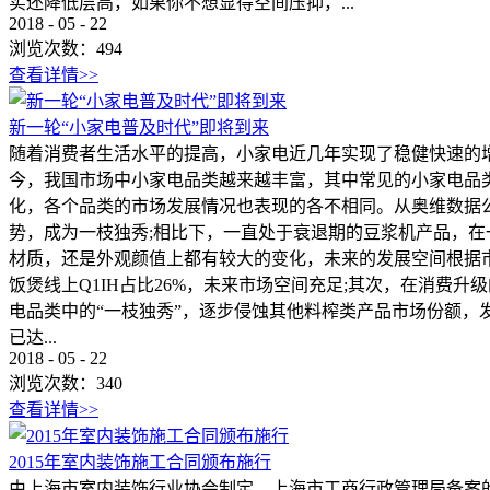
实还降低层高，如果你不想显得空间压抑，...
2018
-
05
-
22
浏览次数：
494
查看详情>>
新一轮“小家电普及时代”即将到来
随着消费者生活水平的提高，小家电近几年实现了稳健快速的增
今，我国市场中小家电品类越来越丰富，其中常见的小家电品类
化，各个品类的市场发展情况也表现的各不相同。从奥维数据公
势，成为一枝独秀;相比下，一直处于衰退期的豆浆机产品，在
材质，还是外观颜值上都有较大的变化，未来的发展空间根据市
饭煲线上Q1IH占比26%，未来市场空间充足;其次，在消费升
电品类中的“一枝独秀”，逐步侵蚀其他料榨类产品市场份额
已达...
2018
-
05
-
22
浏览次数：
340
查看详情>>
2015年室内装饰施工合同颁布施行
由上海市室内装饰行业协会制定、上海市工商行政管理局备案的2