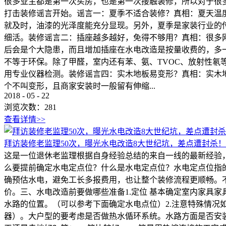
很多业主都是第一次买房，也是第一次接触装修，所以对于很
打击装修谣言开始。谣言一：夏季不适合装修？真相：夏天温
就及时，油漆的光泽度能充分显现。另外，夏季是家装行业的
细活。装修谣言二：插座越多越好，免得不够用？真相：很多
后会是个大隐患，而且增加插座在水电改造是按量收费的，多
不等于环保。除了甲醛，室内还有苯、氨、TVOC、放射性
用专业仪器检测。装修谣言四：实木地板易变形？真相：实木
个不叫变形，且商家安装时一般留有伸缩...
2018
-
05
-
22
浏览次数：
281
查看详情>>
拜访装修老监理50次，曝光水电改造8大世纪坑，差点遭封杀！
这是一位退休老监理根据自身经验总结的来自一线的最新经验
么要提前确定水电定点位？什么是水电定点位？水电定点位指
确预估水电，避免工长多报费用，也让整个装修流程更顺畅。
价。三、水电改造前要做哪些准备1.定位 基本确定室内家具
水路的位置。（可以参考下面确定水电点位）2.注意特殊情
器）。大户型的要考虑是否做热水偱环系统。水路方面是否安装