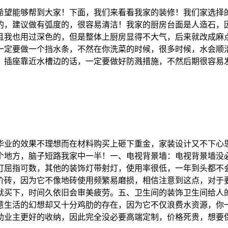
希望能够帮到大家！下面，我们来看看我家的装修！我们家选择
的，建议做有弧度的，很容易清洁！我家的厨房台面是人造石，
且我也用过深色的，但是整体上厨房显得不大气，后来就改成麻
一定要做一个挡水条，不然在你洗菜的时候，很多时候，水会顺
！插座靠近水槽边的话，一定要做好防溅措施，不然后期很容易
毕业的效果不理想而在材料购买上砸下重金，家装设计又不下心
2个地方，脑子短路我家中一半！一、电视背景墙：电视背景墙
灯屈指可数，其他的装饰灯带射灯，使用率很低，一年到头都不
价砖，因为它不像地砖使用频繁易磨损，相信注意到这点，对于
就买下，时间久依旧会审美疲劳。五、卫生间的装饰卫生间给人
意生活的幻想却又十分鸡肋的存在，因为它不仅浪费水资源，你
助业主更好的收纳，因此完全没必要高端定制，价格死贵，想要