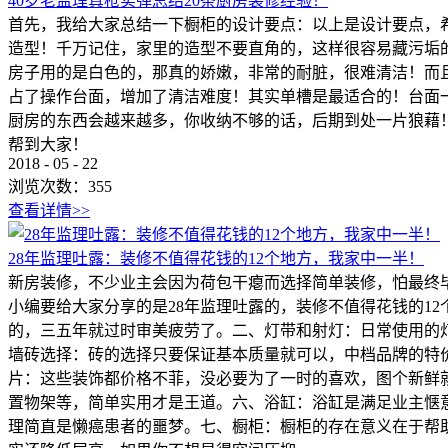
40岁老监理真枪实弹总结20条厨房装修经验！
首先，我给大家总结一下橱柜的设计要点：以上是设计要点，
造型！千万记住，家里的造型不要直角的，这样很容易藏污垢
房子用的是白色的，那真的娇嫩，非常的耐脏，很难清洁！而
占了操作台面，增加了清洁难度！其实单槽是最适合的！台面
厨房的东西会越来越多，你收纳不够的话，后期到处一片狼藉
帮到大家！
2018
-
05
-
22
浏览次数：
355
查看详情>>
28年监理吐露：装修不值得花钱的12个地方，我家中一半！
新房装修，不少业主会因为荷包干瘪而选择简单装修，怕最终
小编要给大家分享的是28年监理吐露的，装修不值得花钱的1
的，三五年就过时审美疲劳了。二、灯带和射灯：日常使用的
墙砖选择：砖的选择只要保证基本质量就可以，中档品牌的特
片：这些装饰都价格不菲，没必要为了一时的喜欢，图个新鲜
置物架等，简单实用才是王道。六、浴缸：浴缸是满足业主惬
理简直是懒癌患者的噩梦。七、橱柜：橱柜的存在意义在于帮