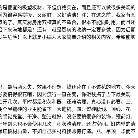
的是便宜的吸塑板材，不但价格实在，而且还可以做很多美观的
因为很容易拼接，又耐脏，又好清洁！注：在这之前，我家有套
点的了。其实厨房用双槽真的不适合，根本不能同时用，而且还
沿下来满地都是！还有，就是厨房的收纳一定要多做，因为后期
发生危险！以上就是小编为大家简单介绍的相关内容，希望能够
思，最后两头失，效果不理想，钱还花在了不该花的地方。今天
没必要搞得很花哨，因为流行一直在变，你砸钱搞了当下最美观
会开几次，平时都是积灰利器，还难清理，真心没有必要。三、
要全屋铺砖的业主能省下一大笔钱。四、瓷砖腰线、顶线、花
的感觉亮堂、干净、整洁就好。没必要搞很多的装饰，镜前灯、
一年到头也不会使用几次，积灰难清理，还占空间。缸内壁的清
保证板材质量，不如自己买材料找师傅打造。八、吊顶：华而不