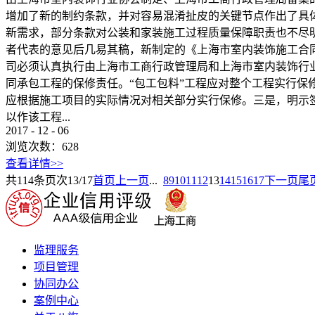
增加了新的制约条款，并对容易混淆扯皮的关键节点作出了具体
新需求，部分条款对公装和家装施工过程质量保障职责也不尽
者代表的意见后几易其稿，新制定的《上海市室内装饰施工合同
司必须认真执行由上海市工商行政管理局和上海市室内装饰行业
同承包工程的保修责任。“包工包料”工程应对整个工程实行保修
应根据施工项目的实际情况对相关部分实行保修。三是，明示
以作该工程...
2017
-
12
-
06
浏览次数：
628
查看详情>>
共
114
条
页次13/17
首页
上一页
...
8
9
10
11
12
13
14
15
16
17
下一页
尾
监理服务
项目管理
协同办公
案例中心