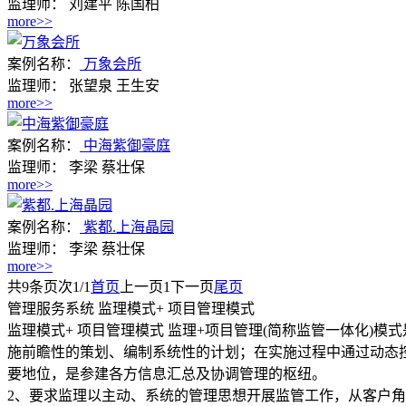
监理师：
刘建平 陈国柏
more>>
案例名称：
万象会所
监理师：
张望泉 王生安
more>>
案例名称：
中海紫御豪庭
监理师：
李梁 蔡壮保
more>>
案例名称：
紫都.上海晶园
监理师：
李梁 蔡壮保
more>>
共
9
条
页次1/1
首页
上一页
1
下一页
尾页
管理服务系统
监理模式+ 项目管理模式
监理模式+ 项目管理模式
监理+项目管理(简称监管一体化)
施前瞻性的策划、编制系统性的计划；在实施过程中通过动态
要地位，是参建各方信息汇总及协调管理的枢纽。
2、要求监理以主动、系统的管理思想开展监管工作，从客户